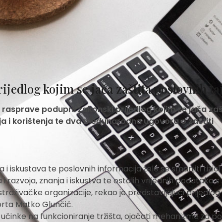
ijedlog kojim se jača zaštita poslovnih ta
e rasprave poduprli zakonski prijedlog kojim se jača zaš
ja i korištenja te dva međunarodna ugovora o zaštiti
i iskustava te poslovnih informacija žele se smanjiti rizici
i razvoja, znanja i iskustva te ostalih vrijednih podataka s
traživačke organizacije, rekao je predstavljajući prijedlog
porta Matko Glunčić.
 učinke na funkcioniranje tržišta, ojačati mehanizme za po