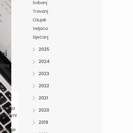
Svibanj
Travanj
Ožujak
Veljača
Siječanj
2025
jni
2024
tita
2023
2022
2021
 od
 kojima
2020
 državni
2019
ticanje