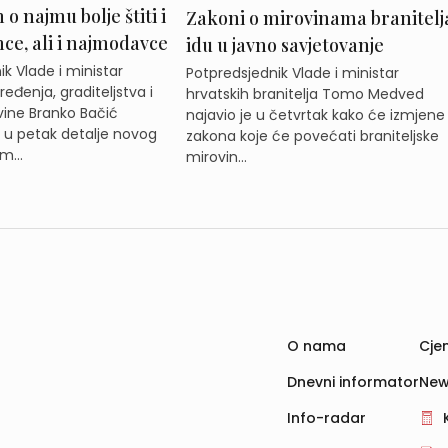
o najmu bolje štiti i
Zakoni o mirovinama branitelj
e, ali i najmodavce
idu u javno savjetovanje
k Vlade i ministar
Potpredsjednik Vlade i ministar
eđenja, graditeljstva i
hrvatskih branitelja Tomo Medved
ine Branko Bačić
najavio je u četvrtak kako će izmjene
e u petak detalje novog
zakona koje će povećati braniteljske
m...
mirovin...
O nama
Cjen
Dnevni informator
New
Info-radar