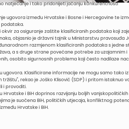
no natjecanje i tako pridonijeti jačanju konkurentnosti
anje ugovora između Hrvatske i Bosne i Hercegovine te iz
ih podataka.
ir za osiguranje zaštite klasificiranih podataka koji zaj
naka, objasnio je državni tajnik u Ministarstvu pravosuđa 
eđunarodnom razmjenom klasificiranih podataka s jedne s
država, a s druge strane povećane potrebe za uzajamnim i
ih, osobito sigurnosnih problema koji često nadilaze nac
ugovora. Klasificirane informacije ne mogu samo tako izla
tržištu", rekao je Joško Klisović (SDP) i pritom istaknuo v
 i provoditi.
 Hrvatske i BiH doprinos razvijanju boljih vanjskopolitički
ojima je suočena BiH, političkih utjecaja, konfliktnog potenc
između Hrvatske i BiH.