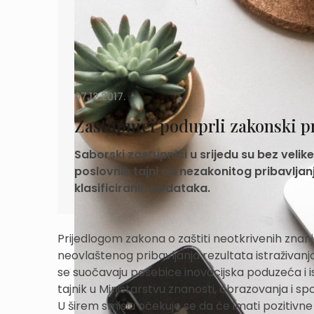
07.12.2017.
Zastupnici poduprli zakonski pr
Saborski zastupnici u srijedu su bez velik
poslovnih tajni od nezakonitog pribavljan
klasificiranih podataka.
Prijedlogom zakona o zaštiti neotkrivenih znanja 
neovlaštenog pribavljanja rezultata istraživanja 
se suočavaju posebice inovacijska poduzeća i is
tajnik u Ministarstvu znanosti, obrazovanja i s
U širem smislu očekuje se da će imati pozitivne