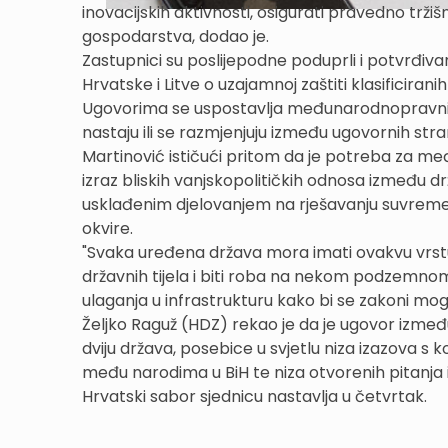
inovacijskih aktivnosti, osigurati pravedno tržiš
gospodarstva, dodao je.
Zastupnici su poslijepodne poduprli i potvrđiv
Hrvatske i Litve o uzajamnoj zaštiti klasificiran
Ugovorima se uspostavlja međunarodnopravni okv
nastaju ili se razmjenjuju između ugovornih stra
Martinović ističući pritom da je potreba za m
izraz bliskih vanjskopolitičkih odnosa između 
usklađenim djelovanjem na rješavanju suvremen
okvire.
"Svaka uređena država mora imati ovakvu vrstu 
državnih tijela i biti roba na nekom podzemnom 
ulaganja u infrastrukturu kako bi se zakoni mogli
Željko Raguž (HDZ) rekao je da je ugovor između
dviju država, posebice u svjetlu niza izazova s k
među narodima u BiH te niza otvorenih pitanja 
Hrvatski sabor sjednicu nastavlja u četvrtak.