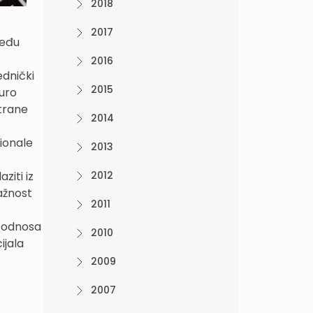
2018
2017
među
2016
ednički
2015
Juro
trane
2014
ionale
2013
ziti iz
2012
ažnost
2011
h odnosa
2010
ijala
2009
2007