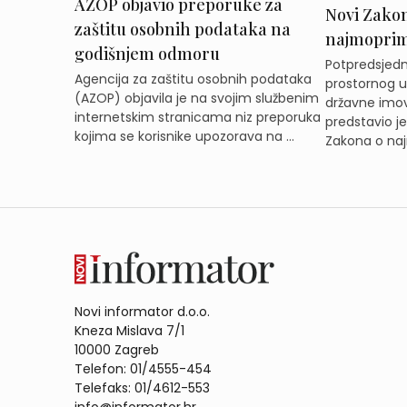
AZOP objavio preporuke za
Novi Zakon 
zaštitu osobnih podataka na
najmoprimc
godišnjem odmoru
Potpredsjedni
Agencija za zaštitu osobnih podataka
prostornog ur
(AZOP) objavila je na svojim službenim
državne imov
internetskim stranicama niz preporuka
predstavio j
kojima se korisnike upozorava na ...
Zakona o naj
Novi informator d.o.o.
Kneza Mislava 7/1
10000 Zagreb
Telefon: 01/4555-454
Telefaks: 01/4612-553