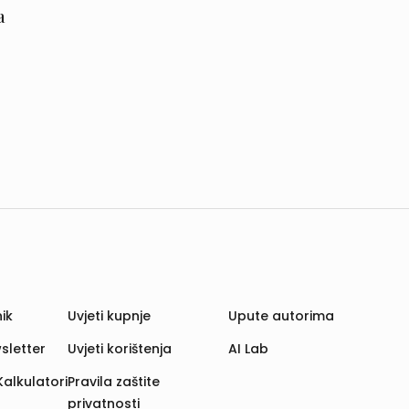
a
ik
Uvjeti kupnje
Upute autorima
sletter
Uvjeti korištenja
AI Lab
Kalkulatori
Pravila zaštite
privatnosti