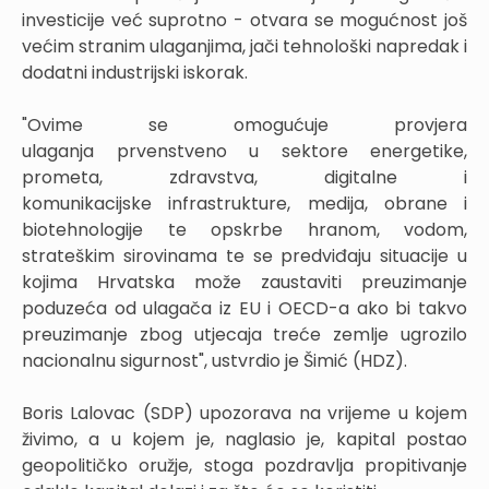
investicije već suprotno - otvara se mogućnost još
većim stranim ulaganjima, jači tehnološki napredak i
dodatni industrijski iskorak.
"Ovime se omogućuje provjera
ulaganja prvenstveno u sektore energetike,
prometa, zdravstva, digitalne i
komunikacijske infrastrukture, medija, obrane i
biotehnologije te opskrbe hranom, vodom,
strateškim sirovinama te se predviđaju situacije u
kojima Hrvatska može zaustaviti preuzimanje
poduzeća od ulagača iz EU i OECD-a ako bi takvo
preuzimanje zbog utjecaja treće zemlje ugrozilo
nacionalnu sigurnost", ustvrdio je Šimić (HDZ).
Boris Lalovac (SDP) upozorava na vrijeme u kojem
živimo, a u kojem je, naglasio je, kapital postao
geopolitičko oružje, stoga pozdravlja propitivanje