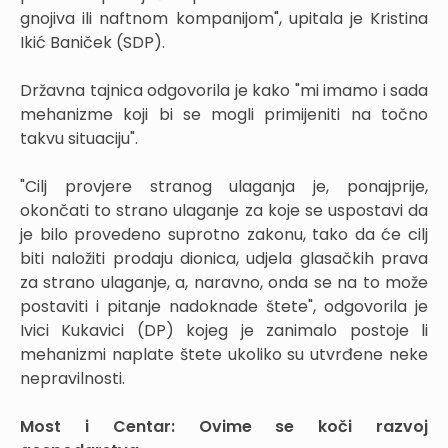
gnojiva ili naftnom kompanijom", upitala je Kristina
Ikić Baniček (SDP).
Državna tajnica odgovorila je kako "mi imamo i sada
mehanizme koji bi se mogli primijeniti na točno
takvu situaciju".
"Cilj provjere stranog ulaganja je, ponajprije,
okončati to strano ulaganje za koje se uspostavi da
je bilo provedeno suprotno zakonu, tako da će cilj
biti naložiti prodaju dionica, udjela glasačkih prava
za strano ulaganje, a, naravno, onda se na to može
postaviti i pitanje nadoknade štete", odgovorila je
Ivici Kukavici (DP) kojeg je zanimalo postoje li
mehanizmi naplate štete ukoliko su utvrđene neke
nepravilnosti.
Most i Centar: Ovime se koči razvoj