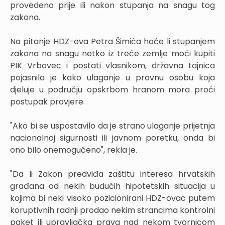
provedeno prije ili nakon stupanja na snagu tog
zakona.
Na pitanje HDZ-ova Petra Šimića hoće li stupanjem
zakona na snagu netko iz treće zemlje moći kupiti
PIK Vrbovec i postati vlasnikom, državna tajnica
pojasnila je kako ulaganje u pravnu osobu koja
djeluje u području opskrbom hranom mora proći
postupak provjere.
"Ako bi se uspostavilo da je strano ulaganje prijetnja
nacionalnoj sigurnosti ili javnom poretku, onda bi
ono bilo onemogućeno", rekla je.
"Da li Zakon predviđa zaštitu interesa hrvatskih
građana od nekih budućih hipotetskih situacija u
kojima bi neki visoko pozicionirani HDZ-ovac putem
koruptivnih radnji prodao nekim strancima kontrolni
paket ili upravljačka prava nad nekom tvornicom