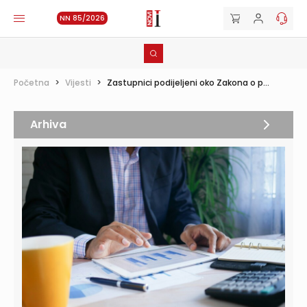
NN 85/2026
Početna
>
Vijesti
>
Zastupnici podijeljeni oko Zakona o p...
Arhiva