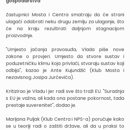
gospodarstva
Zastupnici Mosta i Centra smatraju da će strani
ulagači odabrati neku drugu zemlju za ulaganje, što
će na kraju rezultirati daljnjom stagnacijom
proizvodnje.
"Umjesto jačanja pravosuđa, Vlada piše nove
zakone o provjeri. Umjesto da stvore sustav i
poduzetničku klimu koja privlači, stvaraju sustav koji
odbija", kazao je Ante Kujundžić (Klub Mosta i
nezavisnog Josipa Jurčevića).
Kritizirao je Vladu i jer radi sve što traži EU. "Suradnja
s EU je važna, ali kada ona postane pokornost, tada
prestaje suverenitet", dodao je.
Marijana Puljak (Klub Centra i NPS-a) poručuje kako
se u teoriji radi o zaštiti države, ali da u praksi to