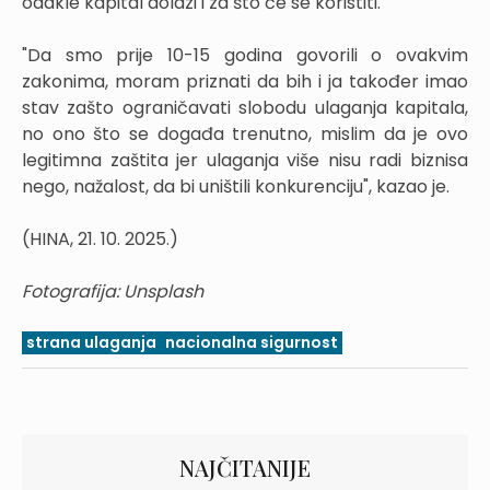
odakle kapital dolazi i za što će se koristiti.
"Da smo prije 10-15 godina govorili o ovakvim
zakonima, moram priznati da bih i ja također imao
stav zašto ograničavati slobodu ulaganja kapitala,
no ono što se događa trenutno, mislim da je ovo
legitimna zaštita jer ulaganja više nisu radi biznisa
nego, nažalost, da bi uništili konkurenciju", kazao je.
(HINA, 21. 10. 2025.)
Fotografija: Unsplash
strana ulaganja
nacionalna sigurnost
NAJČITANIJE