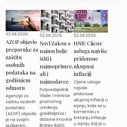
03.08.2026.
02.08.2026.
02.08.2026.
AZOP objavio
Novi Zakon o
HNB: Cijene
preporuke za
najmu bolje
usluga najviše
zaštitu
štiti i
pridonose
osobnih
najmoprimce,
ukupnoj
podataka na
ali i
inflaciji
godišnjem
najmodavce
Cijene usluga
odmoru
najviše
Potpredsjednik
pridonose
Vlade i ministar
Agencija za
ukupnoj inflaciji u
prostornog
zaštitu osobnih
srpnju, kaže se u
uređenja,
podataka
komentaru o
graditeljstva i
(AZOP) objavila
kretanju inflacije
državne imovine
je na svojim
u srpnju, koji je u
Branko Bačić
službenim