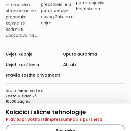
petak objavila
predstavio je u
internetskim
Hrvatska na...
petak detalje
stranicama niz
novog Zakona o
preporuka
najm...
kojima se
korisnike
upozorava na ...
Uvjeti kupnje
Upute autorima
Uvjeti korištenja
AI Lab
Pravila zaštite privatnosti
Novi informator d.o.o.
Kneza Mislava 7/1
10000 Zagreb
Telefon: 01/4555-454
Kolačići i slične tehnologije
Telefaks: 01/4612-553
info@informator.hr
Na našoj web stranici koristimo kolačiće i slične
Pravila privatnosti
Impressum
Popis partnera
tehnologije za pohranu, čitanje i obradu informacija na
vašem uređaju. Time poboljšavamo korisničko iskustvo,
Postavke