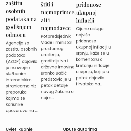
zaštitu
štiti i
pridonose
osobnih
najmoprimce,
ukupnoj
podataka na
ali i
inflaciji
godišnjem
najmodavce
Cijene usluga
odmoru
najviše
Potpredsjednik
pridonose
Vlade i ministar
Agencija za
ukupnoj inflaciji u
prostornog
zaštitu osobnih
srpnju, kaže se u
uređenja,
podataka
komentaru o
graditeljstva i
(AZOP) objavila
kretanju inflacije
državne imovine
je na svojim
u srpnju, koji je u
Branko Bačić
službenim
petak objavila
predstavio je u
internetskim
Hrvatska na...
petak detalje
stranicama niz
novog Zakona o
preporuka
najm...
kojima se
korisnike
upozorava na ...
Uvjeti kupnje
Upute autorima