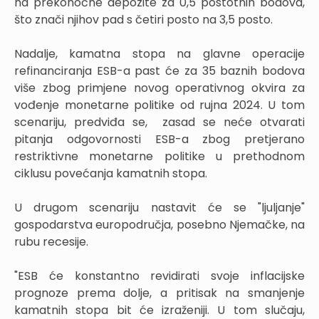
na prekonoćne depozite za 0,5 postotnih bodova,
što znači njihov pad s četiri posto na 3,5 posto.
Nadalje, kamatna stopa na glavne operacije
refinanciranja ESB-a past će za 35 baznih bodova
više zbog primjene novog operativnog okvira za
vođenje monetarne politike od rujna 2024. U tom
scenariju, predviđa se, zasad se neće otvarati
pitanja odgovornosti ESB-a zbog pretjerano
restriktivne monetarne politike u prethodnom
ciklusu povećanja kamatnih stopa.
U drugom scenariju nastavit će se "ljuljanje"
gospodarstva europodručja, posebno Njemačke, na
rubu recesije.
"ESB će konstantno revidirati svoje inflacijske
prognoze prema dolje, a pritisak na smanjenje
kamatnih stopa bit će izraženiji. U tom slučaju,