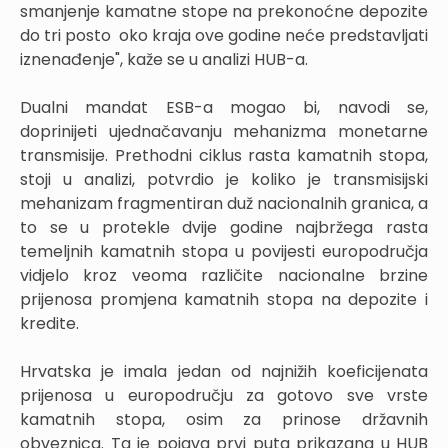
smanjenje kamatne stope na prekonoćne depozite
do tri posto oko kraja ove godine neće predstavljati
iznenađenje", kaže se u analizi HUB-a.
Dualni mandat ESB-a mogao bi, navodi se,
doprinijeti ujednačavanju mehanizma monetarne
transmisije. Prethodni ciklus rasta kamatnih stopa,
stoji u analizi, potvrdio je koliko je transmisijski
mehanizam fragmentiran duž nacionalnih granica, a
to se u protekle dvije godine najbržega rasta
temeljnih kamatnih stopa u povijesti europodručja
vidjelo kroz veoma različite nacionalne brzine
prijenosa promjena kamatnih stopa na depozite i
kredite.
Hrvatska je imala jedan od najnižih koeficijenata
prijenosa u europodručju za gotovo sve vrste
kamatnih stopa, osim za prinose državnih
obveznica. Ta je pojava prvi puta prikazana u HUB