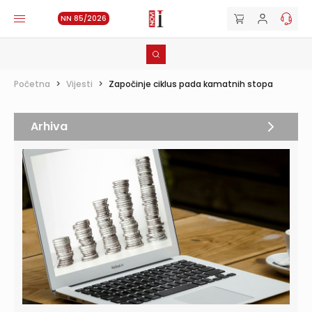
NN 85/2026
Početna
>
Vijesti
>
Započinje ciklus pada kamatnih stopa
Arhiva