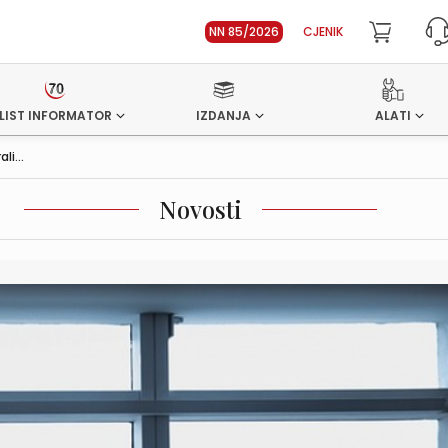
NN 85/2026
CJENIK
LIST INFORMATOR
IZDANJA
ALATI
i...
Novosti