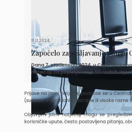
11.11.2024.
Započelo zapošljavanje putem C
Dana 7. studenoga 2024. u Centraliziranom
natječaji za popunjavanje 50 radnih mjesta 
Prijave na javni natječaj podnose se u Central
(sustava e-Građani) značajne ili visoke razne t
Objavljeni javni natječaji mogu se pregledava
korisničke upute, često postavljena pitanja, oba