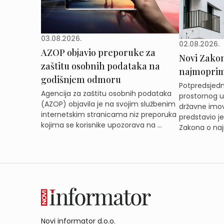
03.08.2026.
02.08.2026.
AZOP objavio preporuke za
Novi Zakon 
zaštitu osobnih podataka na
najmoprimc
godišnjem odmoru
Potpredsjedni
Agencija za zaštitu osobnih podataka
prostornog ur
(AZOP) objavila je na svojim službenim
državne imov
internetskim stranicama niz preporuka
predstavio j
kojima se korisnike upozorava na ...
Zakona o naj
Novi informator d.o.o.