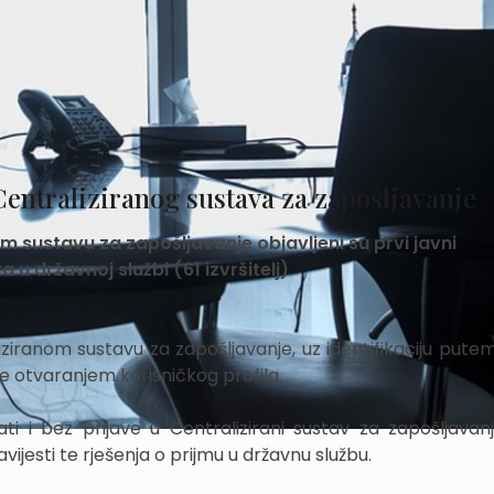
entraliziranog sustava za zapošljavanje
 sustavu za zapošljavanje objavljeni su prvi javni
u državnoj službi (61 izvršitelj)
iziranom sustavu za zapošljavanje, uz identifikaciju pute
e otvaranjem korisničkog profila.
ti i bez prijave u Centralizirani sustav za zapošljavanj
vijesti te rješenja o prijmu u državnu službu.