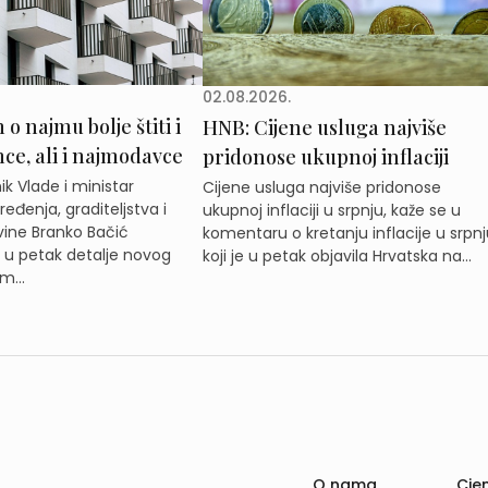
02.08.2026.
o najmu bolje štiti i
HNB: Cijene usluga najviše
e, ali i najmodavce
pridonose ukupnoj inflaciji
k Vlade i ministar
Cijene usluga najviše pridonose
eđenja, graditeljstva i
ukupnoj inflaciji u srpnju, kaže se u
ine Branko Bačić
komentaru o kretanju inflacije u srpnj
e u petak detalje novog
koji je u petak objavila Hrvatska na...
m...
O nama
Cjen