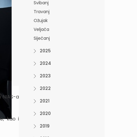
Svibanj
Travanj
Ožujak
Veljača
Siječanj
2025
2024
2023
2022
m NIAS-a
2021
2020
e, kao i
2019