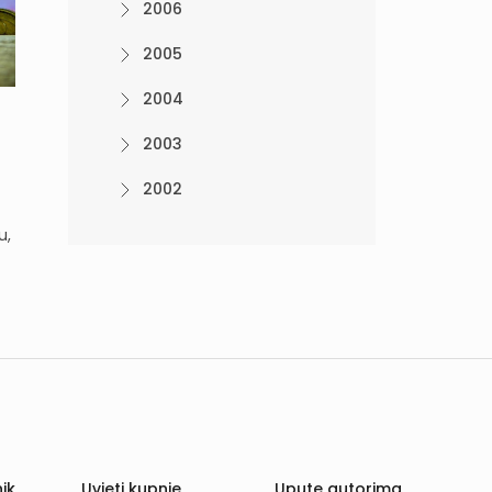
2006
2005
2004
2003
2002
u,
ik
Uvjeti kupnje
Upute autorima