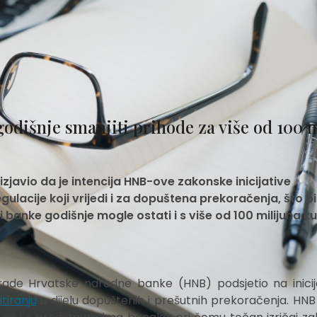
dišnje smanjiti prihode za više od 100 
izjavio da je intencija HNB-ove zakonske inicijative
egulacije koji vrijedi i za dopuštena prekoračenja, što bi
 banke godišnje mogle ostati i s više od 100 milijuna k
grade Hrvatske narodne banke (HNB) podsjetio na inicij
tiranju
u dijelu dopuštenih i prešutnih prekoračenja. HNB