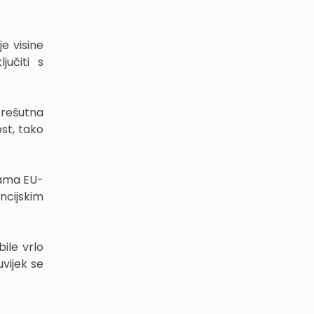
je visine
jučiti s
prešutna
ost, tako
jama EU-
ncijskim
bile vrlo
uvijek se