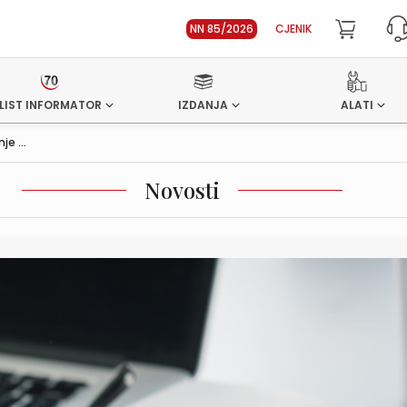
NN 85/2026
CJENIK
LIST INFORMATOR
IZDANJA
ALATI
e ...
Novosti