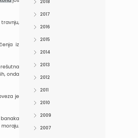
kona još
2018
2017
travnju,
2016
2015
čenja iz
2014
2013
prešutna
ih, onda
2012
2011
bveza je
2010
2009
e banaka
 moraju.
2007