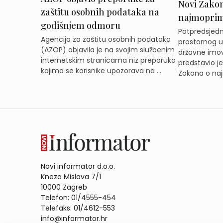
Novi Zakon 
zaštitu osobnih podataka na
najmoprimc
godišnjem odmoru
Potpredsjedni
Agencija za zaštitu osobnih podataka
prostornog ur
(AZOP) objavila je na svojim službenim
državne imov
internetskim stranicama niz preporuka
predstavio j
kojima se korisnike upozorava na ...
Zakona o naj
Novi informator d.o.o.
Kneza Mislava 7/1
10000 Zagreb
Telefon: 01/4555-454
Telefaks: 01/4612-553
info@informator.hr