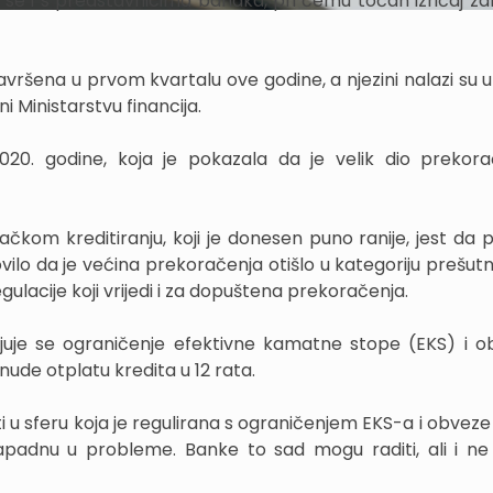
se i s predstavnicima banaka, pri čemu točan izričaj za
vršena u prvom kvartalu ove godine, a njezini nalazi su u 
 Ministarstvu financija.
020. godine, koja je pokazala da je velik dio prekora
ačkom kreditiranju, koji je donesen puno ranije, jest da 
ilo da je većina prekoračenja otišlo u kategoriju prešutn
regulacije koji vrijedi i za dopuštena prekoračenja.
uje se ograničenje efektivne kamatne stope (EKS) i o
de otplatu kredita u 12 rata.
i u sferu koja je regulirana s ograničenjem EKS-a i obvez
apadnu u probleme. Banke to sad mogu raditi, ali i ne