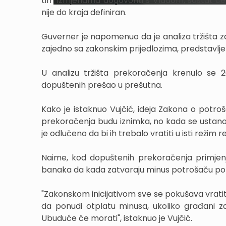
tim izmjenama dogovoriti s Vladom, sastat će 
nije do kraja definiran.
Guverner je napomenuo da je analiza tržišta za
zajedno sa zakonskim prijedlozima, predstavljeni
U analizu tržišta prekoračenja krenulo se 2
dopuštenih prešao u prešutna.
Kako je istaknuo Vujčić, ideja Zakona o potroš
prekoračenja budu iznimka, no kada se ustanov
je odlučeno da bi ih trebalo vratiti u isti režim 
Naime, kod dopuštenih prekoračenja primjenj
banaka da kada zatvaraju minus potrošaču ponu
"Zakonskom inicijativom sve se pokušava vratit
da ponudi otplatu minusa, ukoliko građani z
Ubuduće će morati", istaknuo je Vujčić.