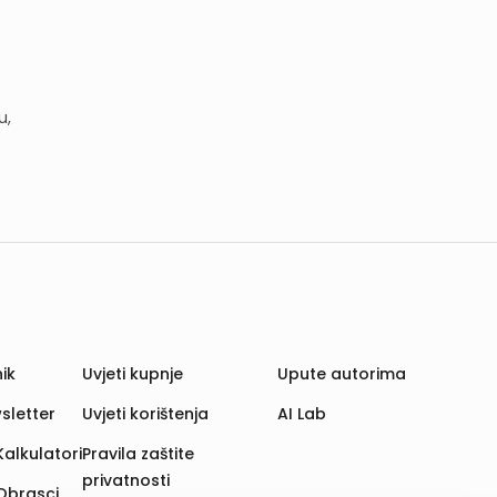
u,
ik
Uvjeti kupnje
Upute autorima
sletter
Uvjeti korištenja
AI Lab
Kalkulatori
Pravila zaštite
privatnosti
Obrasci