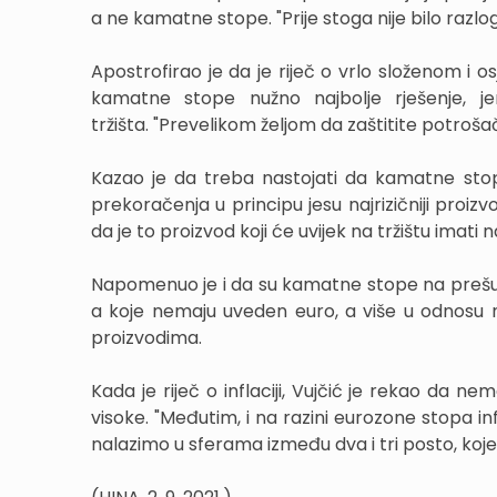
a ne kamatne stope. "Prije stoga nije bilo razlo
Apostrofirao je da je riječ o vrlo složenom i os
kamatne stope nužno najbolje rješenje, je
tržišta. "Prevelikom željom da zaštitite potrošač
Kazao je da treba nastojati da kamatne stop
prekoračenja u principu jesu najrizičniji proiz
da je to proizvod koji će uvijek na tržištu ima
Napomenuo je i da su kamatne stope na prešu
a koje nemaju uveden euro, a više u odnosu na
proizvodima.
Kada je riječ o inflaciji, Vujčić je rekao da n
visoke. "Međutim, i na razini eurozone stopa infl
nalazimo u sferama između dva i tri posto, koje n