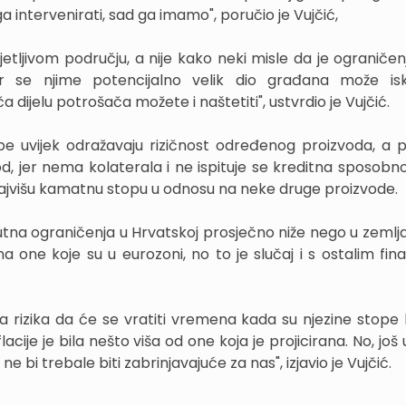
ga intervenirati, sad ga imamo", poručio je Vujčić,
jetljivom području, a nije kako neki misle da je ograničen
r se njime potencijalno velik dio građana može iskl
a dijelu potrošača možete i naštetiti", ustvrdio je Vujčić.
e uvijek odražavaju rizičnost određenog proizvoda, a 
vod, jer nema kolaterala i ne ispituje se kreditna sposobn
ti najvišu kamatnu stopu u odnosu na neke druge proizvode.
tna ograničenja u Hrvatskoj prosječno niže nego u zeml
 one koje su u eurozoni, no to je slučaj i s ostalim fina
ema rizika da će se vratiti vremena kada su njezine stope 
acije je bila nešto viša od one koja je projicirana. No, još 
e bi trebale biti zabrinjavajuće za nas", izjavio je Vujčić.