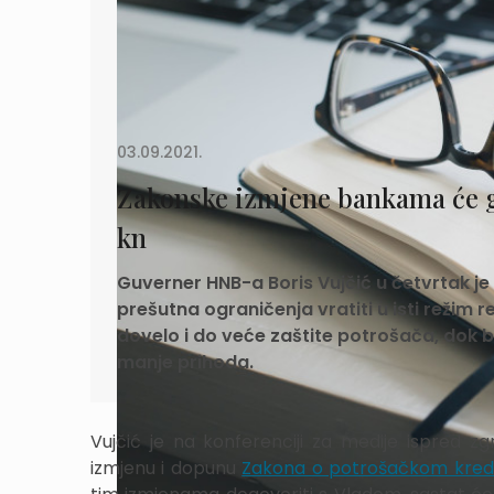
03.09.2021.
Zakonske izmjene bankama će go
kn
Guverner HNB-a Boris Vujčić u četvrtak je 
prešutna ograničenja vratiti u isti režim r
dovelo i do veće zaštite potrošača, dok bi
manje prihoda.
Vujčić je na konferenciji za medije ispred z
izmjenu i dopunu
Zakona o potrošačkom kredi