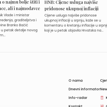
o najmu bolje štiti i
HNB: Cijene usluga najviše
e, ali i najmodavce
pridonose ukupnoj inflaciji
k Vlade i ministar
Cijene usluga najviše pridonose
eđenja, graditeljstva i
ukupnoj inflaciji u srpnju, kaže se u
ine Branko Bačić
komentaru o kretanju inflacije u srpnj
e u petak detalje novog
koji je u petak objavila Hrvatska na...
m...
O nama
Cjen
Dnevni informator
New
Info-radar
Kontakt