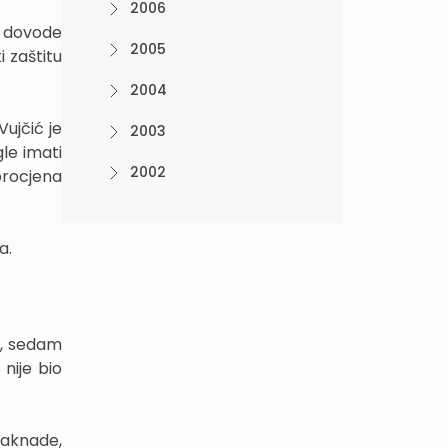
2006
 dovode
2005
 zaštitu
2004
ujčić je
2003
le imati
2002
 procjena
a.
ni, sedam
nije bio
naknade,