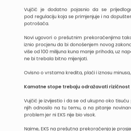
Vujčić je dodatno pojasnio da se prijedl
pod regulaciju koja se primjenjuje i na dopušte
potrošača.
Novi ugovori o prešutnim prekoračenjima tako 
iznio procjenu da bi donošenjem novog zakona
više od 100 milijuna kuna manje prihoda, uz napo
ne bi trebala bitno mijenjati.
Ovisno o vrstama kredita, plaći i iznosu minusa,
Kamatne stope trebaju odražavati rizičnos
Vujčić je izvijestio i da se od ukupno oko tisu
njih odnosilo na tu temu, a na pitanje novinara
problem jer ni EKS nije bio visok.
Naime, EKS na prešutna prekoračenja je prosje