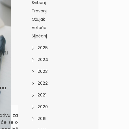
Svibanj
Travanj
Ožujak
Veljača
Siječanj
2025
mln
2024
2023
2022
una
2021
2020
ativu za
2019
 će se o