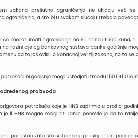
ogom zakona prešutna ograničenja ne ukidaju već se
na ograničenja, a što bi u svakom slučaju trebalo povećati
će morati imati ograničenje na 90 dana i 1.500 kuna, a V
 na razini cijelog bankovnog sustava banke godišnje mog
menu da to još ovisi i o konačnoj verziji zakona, no ta se
 potrošači bi godišnje mogli uštedjeti između 150 i 450 kun
t određenog proizvoda
ću prigovora potrošača koje je HNB zaprimio u prošloj godi
 je li HNB mogao reagirati ranije ponovio je da to ranije 
čno porastao zato što su banke u prošloj godini podigle 