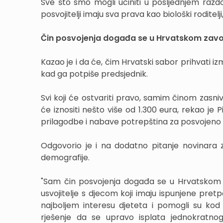
Sve što smo mogli učiniti u posljednjem razdo
posvojitelji imaju sva prava kao biološki roditelji
Čin posvojenja događa se u Hrvatskom zavod
Kazao je i da će, čim Hrvatski sabor prihvati i
kad ga potpiše predsjednik.
Svi koji će ostvariti pravo, samim činom zasn
će iznositi nešto više od 1.300 eura, rekao je
prilagodbe i nabave potrepština za posvojeno d
Odgovorio je i na dodatno pitanje novinara z
demografije.
"Sam čin posvojenja događa se u Hrvatskom zav
usvojitelje s djecom koji imaju ispunjene pret
najboljem interesu djeteta i pomogli su kod o
rješenje da se upravo isplata jednokratn