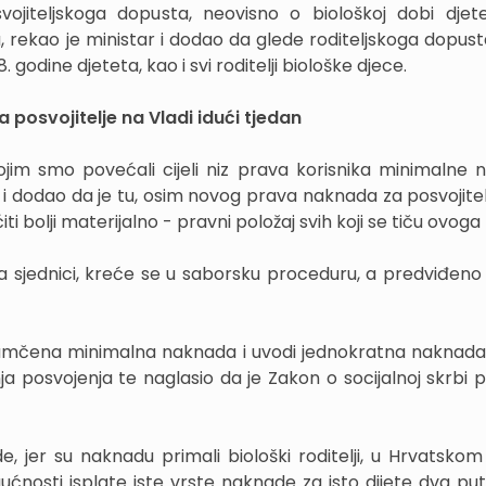
ojiteljskoga dopusta, neovisno o biološkoj dobi djet
a, rekao je ministar i dodao da glede roditeljskoga dopust
. godine djeteta, kao i svi roditelji biološke djece.
 posvojitelje na Vladi idući tjedan
ojim smo povećali cijeli niz prava korisnika minimalne 
i dodao da je tu, osim novog prava naknada za posvojitelj
i bolji materijalno - pravni položaj svih koji se tiču ovoga
na sjednici, kreće se u saborsku proceduru, a predviđeno j
amčena minimalna naknada i uvodi jednokratna naknada
ja posvojenja te naglasio da je Zakon o socijalnoj skrbi p
jer su naknadu primali biološki roditelji, u Hrvatskom
osti isplate iste vrste naknade za isto dijete dva put