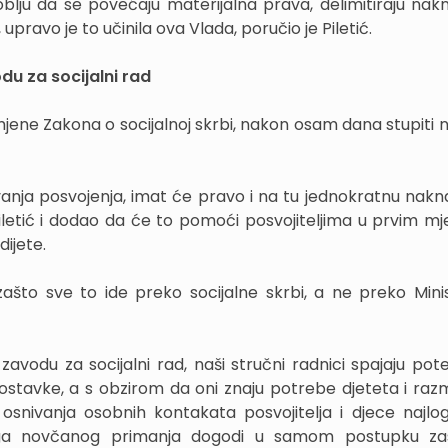
blju da se povećaju materijalna prava, delimitiraju nak
, upravo je to učinila ova Vlada, poručio je Piletić.
u za socijalni rad
zmjene Zakona o socijalnoj skrbi, nakon osam dana stupiti 
ivanja posvojenja, imat će pravo i na tu jednokratnu nakn
 Piletić i dodao da će to pomoći posvojiteljima u prvim m
ijete.
ašto sve to ide preko socijalne skrbi, a ne preko Mini
odu za socijalni rad, naši stručni radnici spajaju pote
postavke, a s obzirom da oni znaju potrebe djeteta i razmi
snivanja osobnih kontakata posvojitelja i djece najlogi
oga novčanog primanja dogodi u samom postupku zas