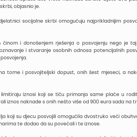
krbi, objasnio je.
elatnici socijalne skrbi omogućuju najprikladnijim posvoj
amim činom i donošenjem rješenja o posvojenju nego je ta
poznavanje i stvaranje osobnih odnosa potencijalnih posvoj
posvojenja.
ma tome i posvojiteljski dopust, onih šest mjeseci, a na
imitiraju iznosi koji se tiču primanja same plaće u rodi
rali iznos naknade s onih nešto više od 900 eura sada na tri
lja koji su djecu posvojili omogućila dvostruko veći obuhv
vinarima te dodao da su povećali i te iznose.