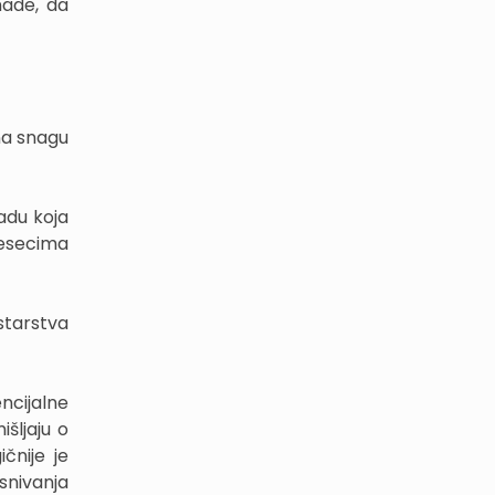
nade, da
na snagu
adu koja
jesecima
starstva
ncijalne
šljaju o
čnije je
nivanja