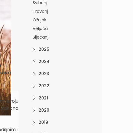
Svibanj
Travanj
Ožujak
Veljača
Siječanj
2025
u
2024
a
pravo
2023
2022
2021
em broju
 zakona
2020
2019
diljnim i