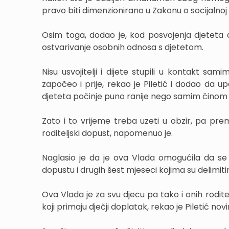
pravo biti dimenzionirano u Zakonu o socijalnoj s
Osim toga, dodao je, kod posvojenja djeteta dj
ostvarivanje osobnih odnosa s djetetom.
Nisu usvojitelji i dijete stupili u kontakt s
započeo i prije, rekao je Piletić i dodao da u
djeteta počinje puno ranije nego samim činom 
Zato i to vrijeme treba uzeti u obzir, pa pre
roditeljski dopust, napomenuo je.
Naglasio je da je ova Vlada omogućila da se l
dopustu i drugih šest mjeseci kojima su delimiti
Ova Vlada je za svu djecu pa tako i onih rodite
koji primaju dječji doplatak, rekao je Piletić no