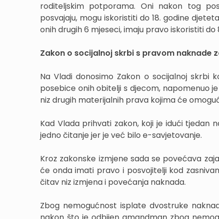
roditeljskim potporama. Oni nakon tog posv
posvajaju, mogu iskoristiti do 18. godine djetet
onih drugih 6 mjeseci, imaju pravo iskoristiti do 8
Zakon o socijalnoj skrbi s pravom naknade za
Na Vladi donosimo Zakon o socijalnoj skrbi k
posebice onih obitelji s djecom, napomenuo je 
niz drugih materijalnih prava kojima će omogućit
Kad Vlada prihvati zakon, koji je idući tjedan 
jedno čitanje jer je već bilo e-savjetovanje.
Kroz zakonske izmjene sada se povećava zaj
će onda imati pravo i posvojitelji kod zasnivan
čitav niz izmjena i povećanja naknada.
Zbog nemogućnost isplate dvostruke naknade, 
nakon što je odbijen amandman zbog nemogućn