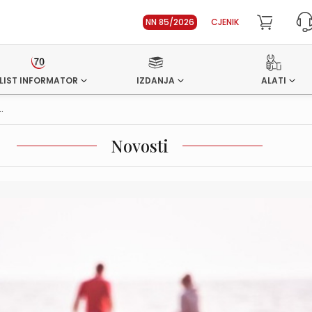
NN 85/2026
CJENIK
LIST INFORMATOR
IZDANJA
ALATI
.
Novosti