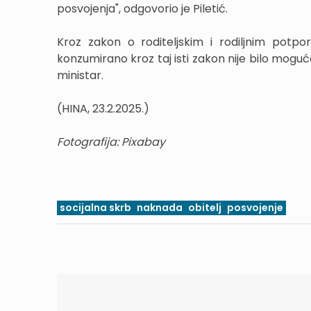
posvojenja", odgovorio je Piletić.
Kroz zakon o roditeljskim i rodiljnim potpo
konzumirano kroz taj isti zakon nije bilo moguće
ministar.
(HINA, 23.2.2025.)
Fotografija: Pixabay
socijalna skrb
naknada
obitelj
posvojenje