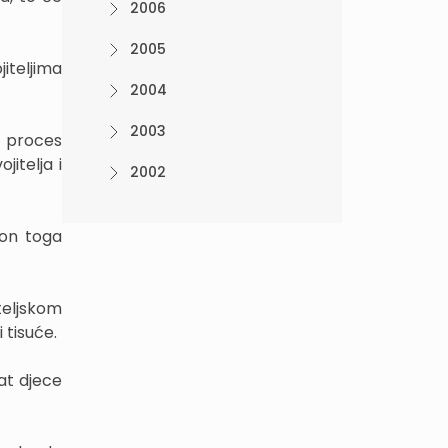
2006
2005
iteljima
2004
2003
j proces
itelja i
2002
kon toga
teljskom
 tisuće.
at djece