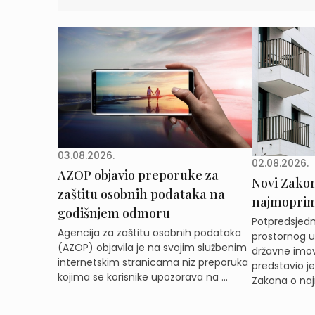
03.08.2026.
02.08.2026.
AZOP objavio preporuke za
Novi Zakon 
zaštitu osobnih podataka na
najmoprimc
godišnjem odmoru
Potpredsjedni
Agencija za zaštitu osobnih podataka
prostornog ur
(AZOP) objavila je na svojim službenim
državne imov
internetskim stranicama niz preporuka
predstavio j
kojima se korisnike upozorava na ...
Zakona o naj