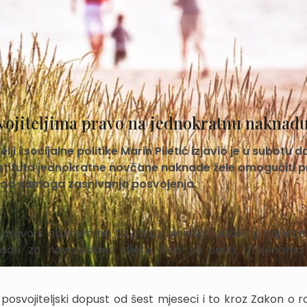
vojiteljima pravo na jednokratnu naknad
i i socijalne politike Marin Piletić izjavio je u subotu d
 instituta jednokratne novčane naknade žele omogućiti 
 kod samoga zasnivanja posvojenja.
li pravo s obzirom na to da su biološki roditelji u najveć
naknade za novorođeno dijete koja se sada izmjenama
posvojiteljski dopust od šest mjeseci i to kroz Zakon o ro