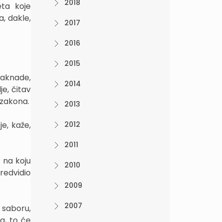
2018
eta koje
a, dakle,
2017
2016
2015
naknade,
2014
e, čitav
 zakona.
2013
e, kaže,
2012
2011
 na koju
2010
redvidio
2009
2007
 saboru,
a, to će