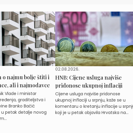
02.08.2026.
o najmu bolje štiti i
HNB: Cijene usluga najviše
e, ali i najmodavce
pridonose ukupnoj inflaciji
k Vlade i ministar
Cijene usluga najviše pridonose
eđenja, graditeljstva i
ukupnoj inflaciji u srpnju, kaže se u
ine Branko Bačić
komentaru o kretanju inflacije u srpnj
e u petak detalje novog
koji je u petak objavila Hrvatska na...
m...