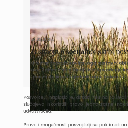
24.02.2025.
Zakonom o socijalnoj skrbi pos
Ministar rada, mirovinskoga sustava, obitelj
kroz Zakon o socijalnoj skrbi i uvođenje
i posvojiteljima na jednokratnu naknadu
Posvojitelji, naglasio je, dosad nisu na to ima
slučajeva iskoristili pravo jednokratne 
udvostručila.
Pravo i mogućnost posvojitelji su pak imali na 