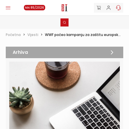
NN 85/2026
Početna
>
Vijesti
>
WWF počeo kampanju za zaštitu europsk...
Arhiva