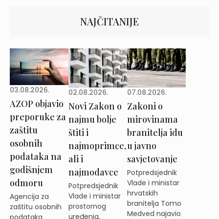
NAJČITANIJE
03.08.2026.
02.08.2026.
07.08.2026.
AZOP objavio
Novi Zakon o
Zakoni o
preporuke za
najmu bolje
mirovinama
zaštitu
štiti i
branitelja idu
osobnih
najmoprimce,
u javno
podataka na
ali i
savjetovanje
godišnjem
najmodavce
Potpredsjednik
odmoru
Vlade i ministar
Potpredsjednik
hrvatskih
Vlade i ministar
Agencija za
branitelja Tomo
prostornog
zaštitu osobnih
Medved najavio
uređenja,
podataka