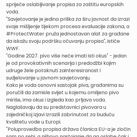
spriječe oslabljivanje propisa za zaštitu europskih
voda.
"Savjetovanje je jedina prilika za širu javnost da izrazi
svoje mišljenje tijekom procesa evaluacije zakona, a
#ProtectWater pruža jednostavan alat za građane
da iskažu svoju podršku očuvanju propisa", ističe
WWF.
"Godine 2027. pivo više neće imati isti okus" - jedan
je od provokativnih scenarija i predodžbi kojim
udruge žele potaknuti zainteresiranost i
sudjelovanje u javnom savjetovanju.
Kako je voda osnovni sastojak piva, građanima su
poručili da zamisle svijet u kojemu omiljeno pivo
miriše, ima okus i izgleda kao prljava voda.
Naglašavaju da su predstavnici pivovara u
zajedničkoj izjavi izrazili zabrinutost za buduću
kvalitetu vode u Europi.
"Poluprovedba propisa država članica EU-a je zločin
sam po sebi, a njihovo nastojanje da ga oslabe čak i