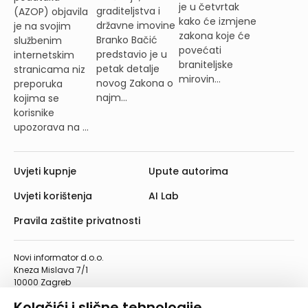
je u četvrtak
graditeljstva i
(AZOP) objavila
kako će izmjene
državne imovine
je na svojim
zakona koje će
Branko Bačić
službenim
povećati
predstavio je u
internetskim
braniteljske
petak detalje
stranicama niz
mirovin...
novog Zakona o
preporuka
najm...
kojima se
korisnike
upozorava na ...
Uvjeti kupnje
Upute autorima
Uvjeti korištenja
AI Lab
Pravila zaštite privatnosti
Novi informator d.o.o.
Kneza Mislava 7/1
10000 Zagreb
Telefon: 01/4555-454
Kolačići i slične tehnologije
Telefaks: 01/4612-553