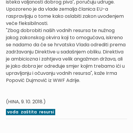
isteka valjanosti dobrog piva", poručuju udruge.
Upozoreno je da vlade zemalja članica EU-a
raspravljaju o tome kako oslabiti zakon uvođenjem
veće fleksibilnosti.
"Zbog dobrobiti naših vodnih resursa te nužnog
jakog zakonskog okvira koji to omogućava, iskreno
se nadamo da će se hrvatska Vlada odrediti prema
zadržavanju Direktive u sadašnjem obliku. Direktiva
je ambiciozna i zahtjeva velik angažman država, ali
je jako dobra jer određuje smjer kojim trebamo ići u
upravljanju i očuvanju vodnih resursa", kaže Irma
Popović Dujmović iz WWF Adrije.
(HINA, 9. 10. 2018.)
voda
zaštita
resursi