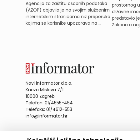
Agencija za zaštitu osobnih podataka
prostornog ur
(AZOP) objavila je na svojim službenim
državne imov
internetskim stranicama niz preporuka
predstavio j
kojima se korisnike upozorava na ...
Zakona o naj
Novi informator d.o.o.
Kneza Mislava 7/1
10000 Zagreb
Telefon: 01/4555-454
Telefaks: 01/4612-553
info@informator.hr
PRATITE NAS: