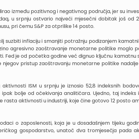
ao između pozitivnog i negativnog područja, jer su investi
daq, u srpnju ostvario najveći mjesečni dobitak još od 
usu, pri čemu S&P za otprilike 14 posto.
ilj suzbiti inflaciju i smanjiti potražnju podizanjem kamatn
 njezino agresivno zaoštravanje monetarne politike moglo p
sti. Fed je od početka godine već dignuo ključnu kamatnu 
 njegov pristup zaoštravanju monetarne politike nadalje 
j aktivnosti ISM u srpnju je iznosio 52,8 indeksnih bodova
 ipak bolje od očekivanja analitičara. Ujedno, taj indeks i
rasta aktivnosti u industriji, koje čine gotovo 12 posto a
daci o zaposlenosti, koja je u dosadašnjem tijeku godin
ričkog gospodarstvo, unatoč dva tromjesečja pada akt