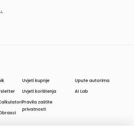
u,
ik
Uvjeti kupnje
Upute autorima
sletter
Uvjeti korištenja
AI Lab
Kalkulatori
Pravila zaštite
privatnosti
Obrasci