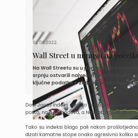
02.08.2022.
Wall Street u minusu na početk
Na Wall Streetu su u ponedjeljak u oprezno
srpnju ostvarili najveći mjesečni skok u z
ključne podatke o zaposlenosti u najveć
Dow Jones indeks spustio se na početku tjedna 
posto, na 4.118 bodova, a Nasdaq za 0,18 posto,
Tako su indeksi blago pali nakon prošlotjed
dizati kamatne stope onako agresivno koliko su 