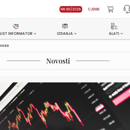
NN 85/2026
CJENIK
LIST INFORMATOR
IZDANJA
ALATI
ovoza
Novosti