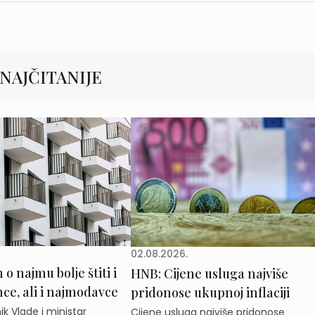
NAJČITANIJE
02.08.2026.
o najmu bolje štiti i
HNB: Cijene usluga najviše
e, ali i najmodavce
pridonose ukupnoj inflaciji
k Vlade i ministar
Cijene usluga najviše pridonose