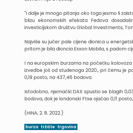
"I dalje je mnogo pitanja oko toga jesmo li zais
blizu ekonomskih efekata Fedova dosadašn
investicijskom društvu Global Investments, To
Najviše su jučer pale cijene dionica u energe
pritom je bila dioncia Exxon Mobila, s padom cij
I na europskim burzama na početku kolovoza ve
izvedbe još od studenoga 2020., pri čemu je p
0,19 posto, na 437,46 bodova.
Istodobno, njemački DAX spustio se blagih 0,03
bodova, dok je londonski Ftse ojačao 0,11 posto
(HINA, 2. 8. 2022.)
burza
tržište
trgovina