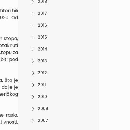
2018
tori bili
2017
2020. Od
2016
2015
ih stopa,
otaknuti
2014
stopu za
biti pod
2013
2012
, što je
2011
 dalje je
meričkog
2010
2009
e rasla,
2007
ivnosti,