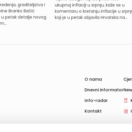
eđenja, graditeljstva i
ukupnoj inflaciji u srpnju, kaže se u
ine Branko Bačić
komentaru o kretanju inflacije u srpnj
e u petak detalje novog
koji je u petak objavila Hrvatska na...
m...
O nama
Cjen
Dnevni informator
New
Info-radar
Kontakt