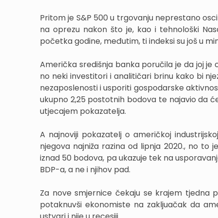
Pritom je S&P 500 u trgovanju neprestano oscilir
na oprezu nakon što je, kao i tehnološki Nas
početka godine, međutim, ti indeksi su još u min
Američka središnja banka poručila je da joj je c
no neki investitori i analitičari brinu kako bi
nezaposlenosti i usporiti gospodarske aktivno
ukupno 2,25 postotnih bodova te najavio da će
utjecajem pokazatelja.
A najnoviji pokazatelj o američkoj industrijsko
njegova najniža razina od lipnja 2020., no to je
iznad 50 bodova, pa ukazuje tek na usporavanje 
BDP-a, a ne i njihov pad.
Za nove smjernice čekaju se krajem tjedna po
potaknuvši ekonomiste na zakljuačak da ame
ustvari i nije u recesiji.