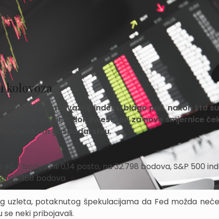
u kolovoza
m trgovanju najvažniji indeksi blago pali, nakon što su
adnje dvije godine, dok investitori za nove smjernice če
em svjetskom gospodarstvu.
46,7 bodova ili 0,14 posto, na 32.798 bodova, S&P 500 ind
 na 12.368 bodova.
nog uzleta, potaknutog špekulacijama da Fed možda neće
se neki pribojavali.