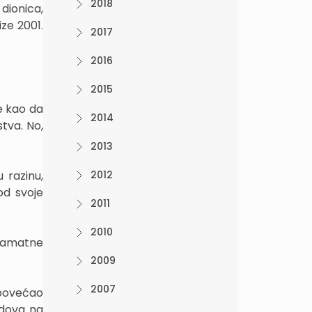
2018
 dionica,
ze 2001.
2017
2016
2015
e kao da
2014
stva. No,
2013
 razinu,
2012
od svoje
2011
2010
 kamatne
2009
2007
 povećao
odova na