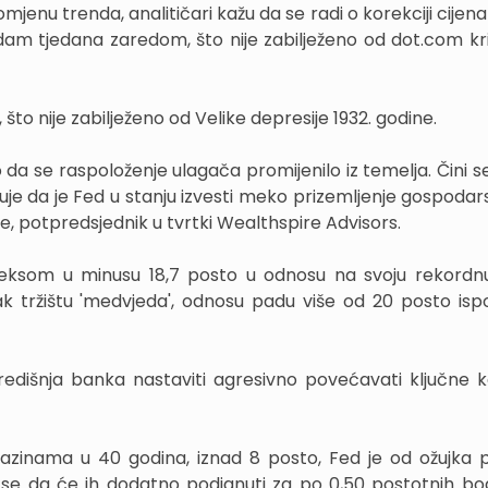
omjenu trenda, analitičari kažu da se radi o korekciji cijena
am tjedana zaredom, što nije zabilježeno od dot.com kri
o nije zabilježeno od Velike depresije 1932. godine.
 da se raspoloženje ulagača promijenilo iz temelja. Čini s
ruje da je Fed u stanju izvesti meko prizemljenje gospodar
e, potpredsjednik u tvrtki Wealthspire Advisors.
eksom u minusu 18,7 posto u odnosu na svoju rekordnu
ak tržištu 'medvjeda', odnosu padu više od 20 posto isp
središnja banka nastaviti agresivno povećavati ključne
 razinama u 40 godina, iznad 8 posto, Fed je od ožujka
se da će ih dodatno podignuti za po 0,50 postotnih b