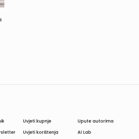
a
ik
Uvjeti kupnje
Upute autorima
sletter
Uvjeti korištenja
AI Lab