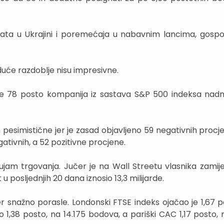
 rata u Ukrajini i poremećaja u nabavnim lancima, gosp
duće razdoblje nisu impresivne.
je 78 posto kompanija iz sastava S&P 500 indeksa nadm
pesimistične jer je zasad objavljeno 59 negativnih procje
gativnih, a 52 pozitivne procjene.
jam trgovanja. Jučer je na Wall Streetu vlasnika zamijen
u posljednjih 20 dana iznosio 13,3 milijarde.
r snažno porasle. Londonski FTSE indeks ojačao je 1,67 p
 1,38 posto, na 14.175 bodova, a pariški CAC 1,17 posto, 