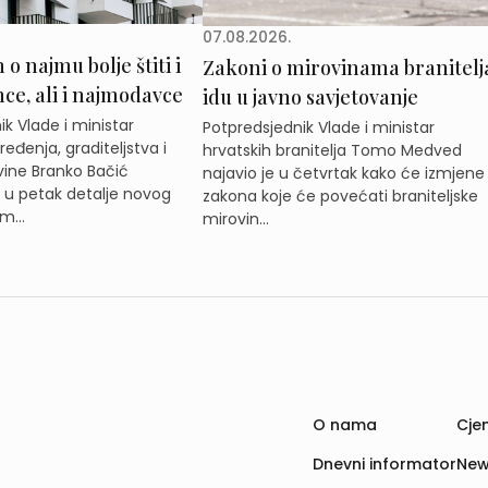
07.08.2026.
o najmu bolje štiti i
Zakoni o mirovinama branitelj
e, ali i najmodavce
idu u javno savjetovanje
k Vlade i ministar
Potpredsjednik Vlade i ministar
eđenja, graditeljstva i
hrvatskih branitelja Tomo Medved
ine Branko Bačić
najavio je u četvrtak kako će izmjene
e u petak detalje novog
zakona koje će povećati braniteljske
m...
mirovin...
O nama
Cjen
Dnevni informator
New