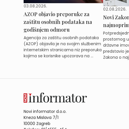
03.08.2026.
02.08.2026.
AZOP objavio preporuke za
Novi Zakon 
zaštitu osobnih podataka na
najmoprimc
godišnjem odmoru
Potpredsjedni
Agencija za zaštitu osobnih podataka
prostornog ur
(AZOP) objavila je na svojim službenim
državne imov
internetskim stranicama niz preporuka
predstavio j
kojima se korisnike upozorava na ...
Zakona o naj
Novi informator d.o.o.
Kneza Mislava 7/1
10000 Zagreb