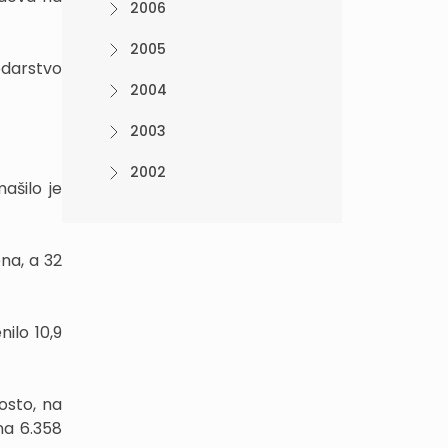
2006
2005
odarstvo
2004
2003
2002
ašilo je
na, a 32
ilo 10,9
osto, na
na 6.358