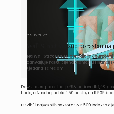
24.05.2022.
Wall Street snažno porastao na
Na Wall Streetu su u ponedjeljak burzovni 
zahvaljuje rastu cijena dionica u financi
tjedana zaredom.
Dow Jones porastao je 618 bodova ili 1,98 pos
boda, a Nasdaq indeks 1,59 posto, na 11.535 bod
U svih 11 najvažnijih sektora S&P 500 indeksa cij