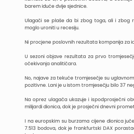
barem iduće dvije sjednice.
Ulagači se plaše da bi zbog toga, ali i zbog
moglo uroniti u recesiju.
Ni procjene poslovnih rezultata kompanija za i
U sezoni objave rezultata za prvo tromjeseč
očekivanja analitičara.
No, najave za tekuće tromjesečje su uglavnom 
pozitivne. Lani je u istom tromjesečju bilo 37 ne
Na oprez ulagača ukazuje i ispodprosječni obu
milijardi dionica, dok je prosječni dnevni promet 
I na europskim su burzama cijene dionica juče
7.513 bodova, dok je frankfurtski DAX porastao