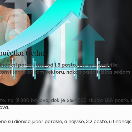
 početku tjedna
indeksi porasli više od 1,5 posto, što se ponajviše
jskom i tehnološkom sektoru, nakon pada tržišta sedam
to, na 31.880 bodova, dok je S&P 500 skočio 1,86 posto, 
ova.
ene su dionica jučer porasle, a najviše, 3,2 posto, u financij