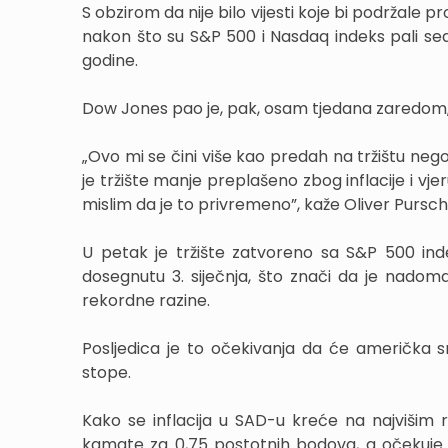
S obzirom da nije bilo vijesti koje bi podržale pr
nakon što su S&P 500 i Nasdaq indeks pali sed
godine.
Dow Jones pao je, pak, osam tjedana zaredom, št
„Ovo mi se čini više kao predah na tržištu nego
je tržište manje preplašeno zbog inflacije i vje
mislim da je to privremeno”, kaže Oliver Pursch
U petak je tržište zatvoreno sa S&P 500 ind
dosegnutu 3. siječnja, što znači da je nadom
rekordne razine.
Posljedica je to očekivanja da će američka 
stope.
Kako se inflacija u SAD-u kreće na najvišim
kamate za 0,75 postotnih bodova, a očekuje 