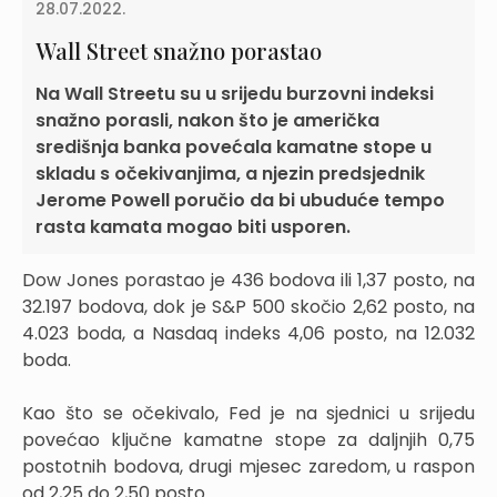
28.07.2022.
Wall Street snažno porastao
Na Wall Streetu su u srijedu burzovni indeksi
snažno porasli, nakon što je američka
središnja banka povećala kamatne stope u
skladu s očekivanjima, a njezin predsjednik
Jerome Powell poručio da bi ubuduće tempo
rasta kamata mogao biti usporen.
Dow Jones porastao je 436 bodova ili 1,37 posto, na
32.197 bodova, dok je S&P 500 skočio 2,62 posto, na
4.023 boda, a Nasdaq indeks 4,06 posto, na 12.032
boda.
Kao što se očekivalo, Fed je na sjednici u srijedu
povećao ključne kamatne stope za daljnjih 0,75
postotnih bodova, drugi mjesec zaredom, u raspon
od 2,25 do 2,50 posto.