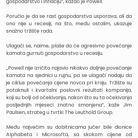
gospodarstvo i inflaciju”, kazao je Powell.
Poručio je da se rast gospodarstva usporava, ali da
ono nije u recesiji, na što, među ostalim, ukazuje
snažno tržište rada.
Ulagači se, naime, plaše da će agresivno povećanje
kamata gurnuti gospodarstvo u recesiju.
„Powell nije izričito najavio nikakvo daljnje povećanje
kamata na sjednici u rujnu, pa se ulagači nadaju da
je ciklus povećanja cijene novca pri kraju. Tržište su
potaknuli i kvartalni poslovni rezultati kompanija,
koji su bolji od očekivanja, nakon što su ta očekivanja
posljednjih mjeseci znatno smanjena”, kaže Jim
Paulsen, strateg u tvrtki The Leuthold Group.
Među najvećim su dobitnicama jučer bile dionice
Alphabeta i Microsofta, sa skokom cijene od