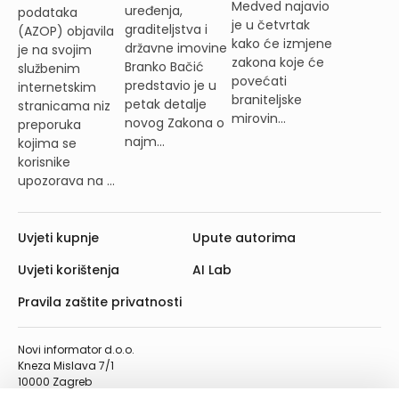
Medved najavio
uređenja,
podataka
je u četvrtak
graditeljstva i
(AZOP) objavila
kako će izmjene
državne imovine
je na svojim
zakona koje će
Branko Bačić
službenim
povećati
predstavio je u
internetskim
braniteljske
petak detalje
stranicama niz
mirovin...
novog Zakona o
preporuka
najm...
kojima se
korisnike
upozorava na ...
Uvjeti kupnje
Upute autorima
Uvjeti korištenja
AI Lab
Pravila zaštite privatnosti
Novi informator d.o.o.
Kneza Mislava 7/1
10000 Zagreb
Telefon: 01/4555-454