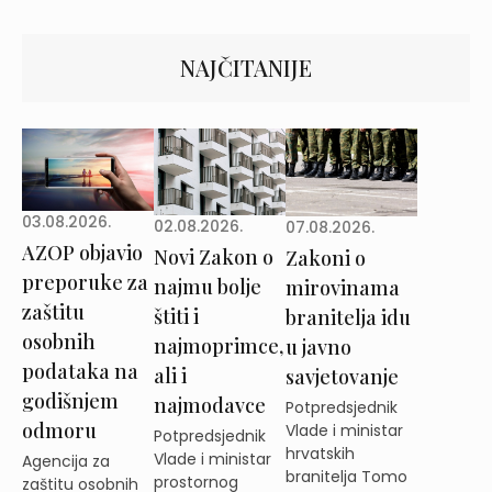
NAJČITANIJE
03.08.2026.
02.08.2026.
07.08.2026.
AZOP objavio
Novi Zakon o
Zakoni o
preporuke za
najmu bolje
mirovinama
zaštitu
štiti i
branitelja idu
osobnih
najmoprimce,
u javno
podataka na
ali i
savjetovanje
godišnjem
najmodavce
Potpredsjednik
odmoru
Vlade i ministar
Potpredsjednik
hrvatskih
Vlade i ministar
Agencija za
branitelja Tomo
prostornog
zaštitu osobnih