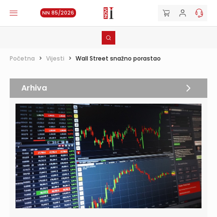
NN 85/2026
Početna
>
Vijesti
>
Wall Street snažno porastao
Arhiva