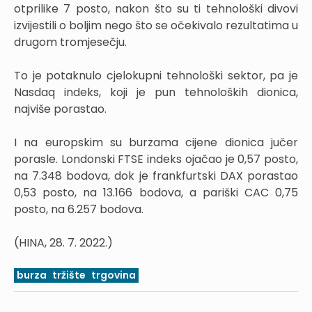
otprilike 7 posto, nakon što su ti tehnološki divovi
izvijestili o boljim nego što se očekivalo rezultatima u
drugom tromjesečju.
To je potaknulo cjelokupni tehnološki sektor, pa je
Nasdaq indeks, koji je pun tehnoloških dionica,
najviše porastao.
I na europskim su burzama cijene dionica jučer
porasle. Londonski FTSE indeks ojačao je 0,57 posto,
na 7.348 bodova, dok je frankfurtski DAX porastao
0,53 posto, na 13.166 bodova, a pariški CAC 0,75
posto, na 6.257 bodova.
(HINA, 28. 7. 2022.)
burza
tržište
trgovina