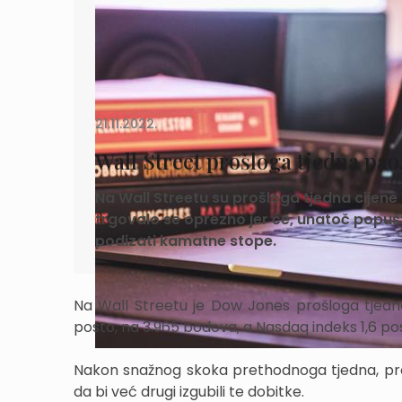
21.11.2022.
Wall Street prošloga tjedna pao
Na Wall Streetu su prošloga tjedna cijen
trgovalo se oprezno jer će, unatoč popušta
podizati kamatne stope.
Na Wall Streetu je Dow Jones prošloga tjedn
posto, na 3.965 bodova, a Nasdaq indeks 1,6 pos
Nakon snažnog skoka prethodnoga tjedna, prošl
da bi već drugi izgubili te dobitke.