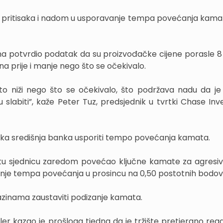
kih pritisaka i nadom u usporavanje tempa povećanja kama
edna potvrdio podatak da su proizvođačke cijene porasle 8
a prije i manje nego što se očekivalo.
ešto niži nego što se očekivalo, što podržava nadu da je i
slabiti”, kaže Peter Tuz, predsjednik u tvrtki Chase In
ička središnja banka usporiti tempo povećanja kamata.
u sjednicu zaredom povećao ključne kamate za agresiv
anje tempa povećanja u prosincu na 0,50 postotnih bodov
 razinama zaustaviti podizanje kamata.
r kazao je prošloga tjedna da je tržište pretjerano reag