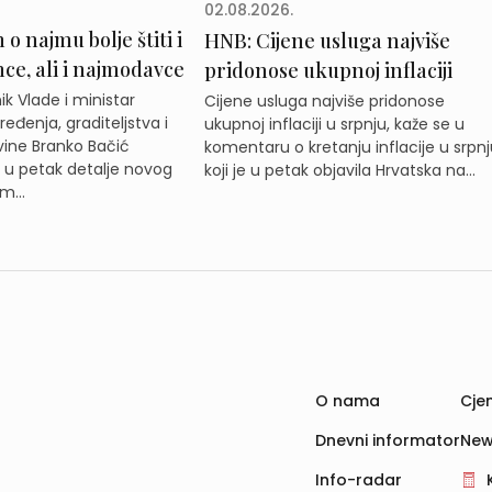
02.08.2026.
o najmu bolje štiti i
HNB: Cijene usluga najviše
e, ali i najmodavce
pridonose ukupnoj inflaciji
k Vlade i ministar
Cijene usluga najviše pridonose
eđenja, graditeljstva i
ukupnoj inflaciji u srpnju, kaže se u
ine Branko Bačić
komentaru o kretanju inflacije u srpnj
e u petak detalje novog
koji je u petak objavila Hrvatska na...
m...
O nama
Cjen
Dnevni informator
New
Info-radar