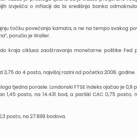
jih izvješća o inflaciji da bi središnja banka odmaknul
krajnju točku povećanja kamata, a ne na tempo svakog po
na”, poručio je Waller.
e do kraja ciklusa zaoštravanja monetarne politike Fed 
3,75 do 4 posto, najvišoj razini od početka 2008. godine.
oga tjedna porasle. Londonski FTSE indeks ojačao je 0,9 p
o 1,45 posto, na 14.431 bod, a pariški CAC 0,75 posto, 
o 0,3 posto, na 27.899 bodova.