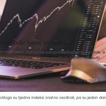
, europske burze porasle
e dionica pale, dok su na europskim burzama porasle, a
nju inflacijskih pritisaka, središnje banke nastaviti
a oslabio 0,01 posto, na 33.745 bodova, dok je S&P 500
to, na 11.146 bodova.
oga su tjedna indeksi znatno oscilirali, pa su jedan dan 