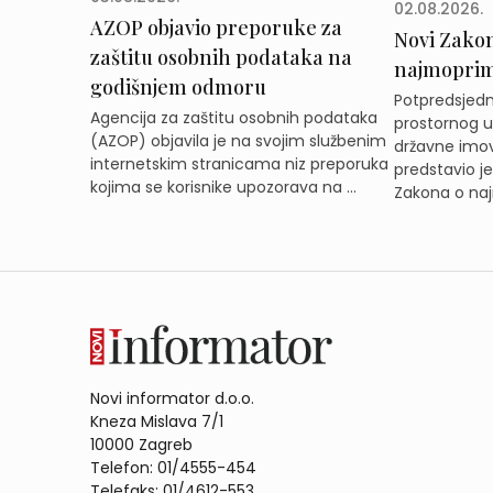
02.08.2026.
AZOP objavio preporuke za
Novi Zakon 
zaštitu osobnih podataka na
najmoprimc
godišnjem odmoru
Potpredsjedni
Agencija za zaštitu osobnih podataka
prostornog ur
(AZOP) objavila je na svojim službenim
državne imov
internetskim stranicama niz preporuka
predstavio j
kojima se korisnike upozorava na ...
Zakona o naj
Novi informator d.o.o.
Kneza Mislava 7/1
10000 Zagreb
Telefon: 01/4555-454
Telefaks: 01/4612-553