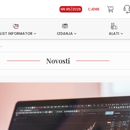
NN 85/2026
CJENIK
LIST INFORMATOR
IZDANJA
ALATI
..
Novosti