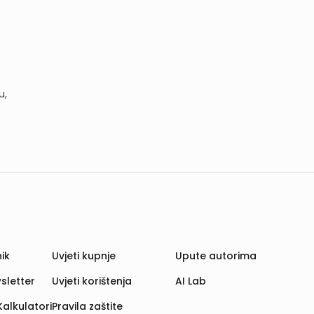
u,
ik
Uvjeti kupnje
Upute autorima
sletter
Uvjeti korištenja
AI Lab
Kalkulatori
Pravila zaštite