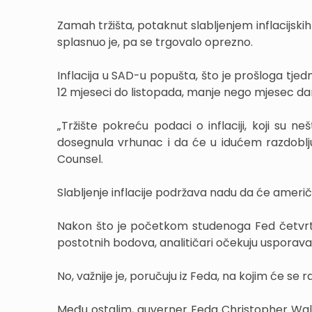
Zamah tržišta, potaknut slabljenjem inflacijs
splasnuo je, pa se trgovalo oprezno.
Inflacija u SAD-u popušta, što je prošloga tj
12 mjeseci do listopada, manje nego mjesec dan
„Tržište pokreću podaci o inflaciji, koji su n
dosegnula vrhunac i da će u idućem razdoblju 
Counsel.
Slabljenje inflacije podržava nadu da će amer
Nakon što je početkom studenoga Fed četvrt
postotnih bodova, analitičari očekuju usporav
No, važnije je, poručuju iz Feda, na kojim će se
Među ostalim, guverner Feda Christopher Walle