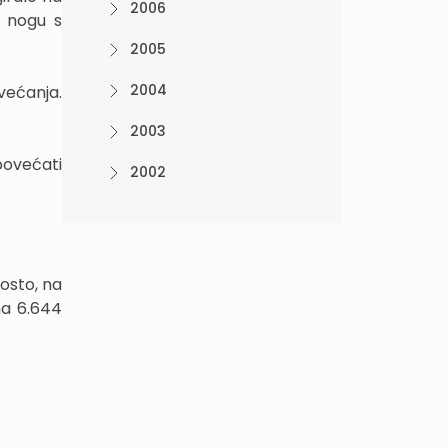
2006
a nogu s
2005
2004
većanja.
2003
povećati
2002
osto, na
na 6.644