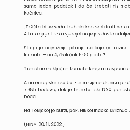
samo jedan podatak i da će trebati niz slabi
kočnica.
„Tržišta bi se sada trebala koncentrirati na 
A ta krajnja točka vjerojatno je još dosta udalje
Stoga je najvažnije pitanje na koje će razin
kamate – na 4,75 ili čak 5,00 posto?
Trenutno se ključne kamate kreću u rasponu od 
A na europskim su burzama cijene dionica prošl
7.385 bodova, dok je frankfurtski DAX porasta
boda.
Na Tokijskoj je burzi, pak, Nikkei indeks skliznu
(HINA, 20. 11. 2022.)