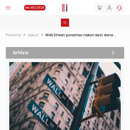
NN 85/2026
Početna
>
Vijesti
>
Wall Street porastao nakon šest dana ...
Arhiva