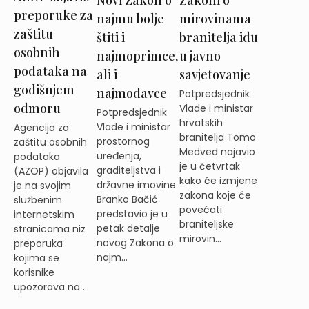
Zakoni o
preporuke za
najmu bolje
mirovinama
zaštitu
štiti i
branitelja idu
osobnih
najmoprimce,
u javno
podataka na
ali i
savjetovanje
godišnjem
najmodavce
Potpredsjednik
odmoru
Vlade i ministar
Potpredsjednik
hrvatskih
Vlade i ministar
Agencija za
branitelja Tomo
prostornog
zaštitu osobnih
Medved najavio
uređenja,
podataka
je u četvrtak
graditeljstva i
(AZOP) objavila
kako će izmjene
državne imovine
je na svojim
zakona koje će
Branko Bačić
službenim
povećati
predstavio je u
internetskim
braniteljske
petak detalje
stranicama niz
mirovin...
novog Zakona o
preporuka
najm...
kojima se
korisnike
upozorava na ...