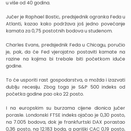
u više od 40 godina.
Jučer je Raphael Bostic, predsjednik ogranka Feda u
Atlanti, kazao kako podržava još jedno povećanje
kamata za 0,75 postotnih bodova u studenom.
Charles Evans, predsjednik Feda u Chicagu, poručio
je, pak, da će Fed vjerojatno postaviti kamate na
razine na kojima bi trebale biti početkom iduće
godine.
To će usporiti rast gospodarstva, a možda i izazvati
dublju recesiju. Zbog toga je S&P 500 indeks od
početka godine pao oko 22 posto.
I na europskim su burzama cijene dionica jučer
porasle. Londonski FTSE indeks ojačao je 0,30 posto,
na 7.005 bodova, dok je frankfurtski DAX porastao
0,36 posto, na 12.183 boda, a pariški CAC 0,19 posto,