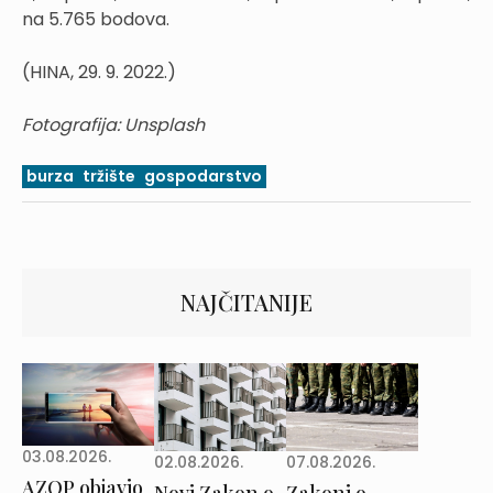
na 5.765 bodova.
(HINA, 29. 9. 2022.)
Fotografija: Unsplash
burza
tržište
gospodarstvo
NAJČITANIJE
03.08.2026.
02.08.2026.
07.08.2026.
AZOP objavio
Novi Zakon o