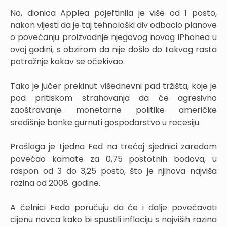
No, dionica Applea pojeftinila je više od 1 posto,
nakon vijesti da je taj tehnološki div odbacio planove
o povećanju proizvodnje njegovog novog iPhonea u
ovoj godini, s obzirom da nije došlo do takvog rasta
potražnje kakav se očekivao.
Tako je jučer prekinut višednevni pad tržišta, koje je
pod pritiskom strahovanja da će agresivno
zaoštravanje monetarne politike američke
središnje banke gurnuti gospodarstvo u recesiju.
Prošloga je tjedna Fed na trećoj sjednici zaredom
povećao kamate za 0,75 postotnih bodova, u
raspon od 3 do 3,25 posto, što je njihova najviša
razina od 2008. godine.
A čelnici Feda poručuju da će i dalje povećavati
cijenu novca kako bi spustili inflaciju s najviših razina