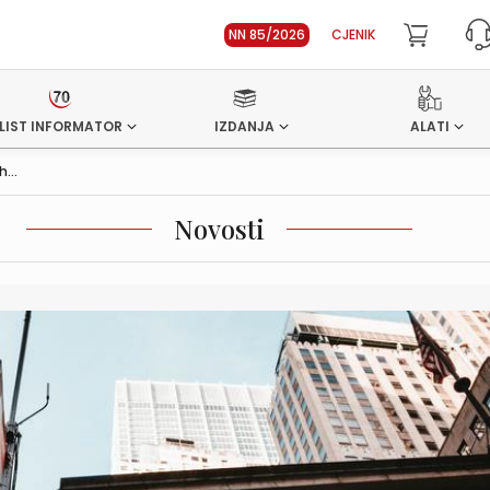
NN 85/2026
CJENIK
LIST INFORMATOR
IZDANJA
ALATI
...
Novosti