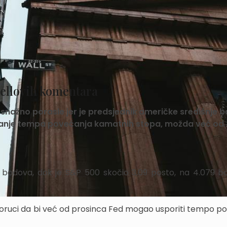
ellovih komentara
a snažno porasle jer je predsjednik američke središnje 
avanje tempa povećanja kamatnih stopa, možda već od
 bodova, dok je S&P 500 skočio 3,09 posto, na 4.079 b
poruci da bi već od prosinca Fed mogao usporiti tempo p