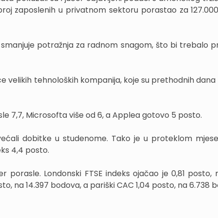
 broj zaposlenih u privatnom sektoru porastao za 127.000
smanjuje potražnja za radnom snagom, što bi trebalo pri
e velikih tehnoloških kompanija, koje su prethodnih dana 
esle 7,7, Microsofta više od 6, a Applea gotovo 5 posto.
povećali dobitke u studenome. Tako je u proteklom mje
ks 4,4 posto.
r porasle. Londonski FTSE indeks ojačao je 0,81 posto, 
to, na 14.397 bodova, a pariški CAC 1,04 posto, na 6.738 