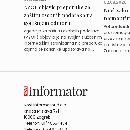
02.08.2026.
AZOP objavio preporuke za
Novi Zakon 
zaštitu osobnih podataka na
najmoprimc
godišnjem odmoru
Potpredsjedni
Agencija za zaštitu osobnih podataka
prostornog ur
(AZOP) objavila je na svojim službenim
državne imov
internetskim stranicama niz preporuka
predstavio j
kojima se korisnike upozorava na ...
Zakona o naj
Novi informator d.o.o.
Kneza Mislava 7/1
10000 Zagreb
Telefon: 01/4555-454
Telefaks: 01/4612-553