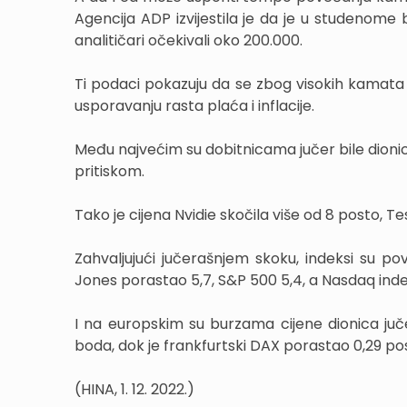
Agencija ADP izvijestila je da je u studenome
analitičari očekivali oko 200.000.
Ti podaci pokazuju da se zbog visokih kamata 
usporavanju rasta plaća i inflacije.
Među najvećim su dobitnicama jučer bile dionic
pritiskom.
Tako je cijena Nvidie skočila više od 8 posto, T
Zahvaljujući jučerašnjem skoku, indeksi su 
Jones porastao 5,7, S&P 500 5,4, a Nasdaq inde
I na europskim su burzama cijene dionica juče
boda, dok je frankfurtski DAX porastao 0,29 pos
(HINA, 1. 12. 2022.)