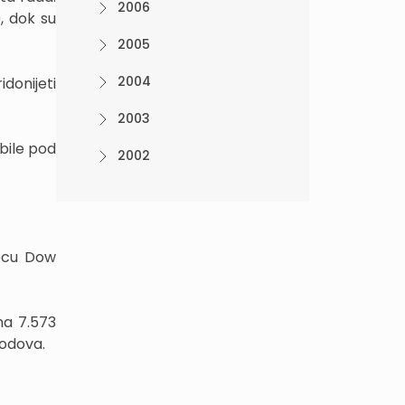
2006
, dok su
2005
2004
donijeti
2003
bile pod
2002
secu Dow
na 7.573
bodova.