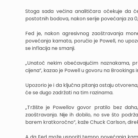
Stoga sada većina analitičara očekuje da ć
postotnih bodova, nakon serije povećanja za 0
Fed je, nakon agresivnog zaoštravanja mone
povećanja kamata, poručio je Powell, no upozor
se inflacija ne smanji.
„Unatoč nekim obećavajućim naznakama, pred
cijena”, kazao je Powell u govoru na Brookings in
Upozorio je i da ključna pitanja ostaju otvorena
će se dugo zadržati na tim razinama.
„Tržište je Powellov govor pratilo bez daha
zaoštravanja. Nije ih dobilo, no sve što podrž
barem kratkoročno”, kaže Chuck Carlson, direk
A da Fed može usporiti tempo povećanja kamata