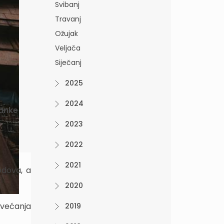
Svibanj
Travanj
Ožujak
Veljača
Siječanj
2025
2024
banke
2023
2022
2021
odova, a
2020
ovećanja
2019