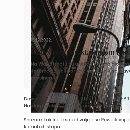
01.12.2022.
Wall Street porastao nakon Pow
Na Wall Streetu su u srijedu cijene dionic
Jerome Powell poručio da slijedi uspor
prosinca.
Dow Jones porastao je 2,18 posto, na 34.589
Nasdaq indeks 4,41 posto, na 11.468 bodova.
Snažan skok indeksa zahvaljuje se Powellovoj 
kamatnih stopa.