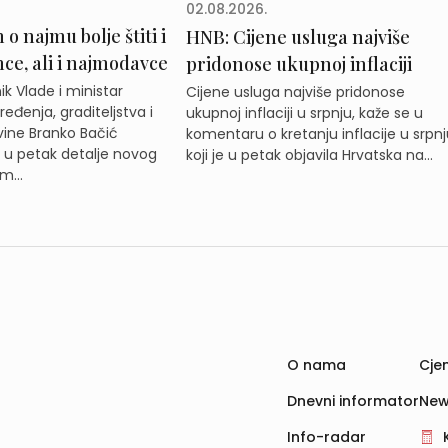
02.08.2026.
o najmu bolje štiti i
HNB: Cijene usluga najviše
e, ali i najmodavce
pridonose ukupnoj inflaciji
k Vlade i ministar
Cijene usluga najviše pridonose
eđenja, graditeljstva i
ukupnoj inflaciji u srpnju, kaže se u
ine Branko Bačić
komentaru o kretanju inflacije u srpnj
e u petak detalje novog
koji je u petak objavila Hrvatska na...
m...
O nama
Cjen
Dnevni informator
New
Info-radar