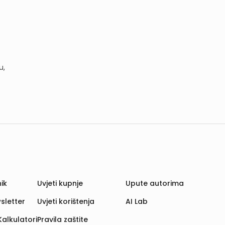
u,
ik
Uvjeti kupnje
Upute autorima
sletter
Uvjeti korištenja
AI Lab
Kalkulatori
Pravila zaštite