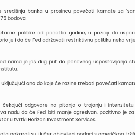
e središnja banka u prosincu povećati kamate za 'sa
,75 bodova.
tarne politike od početka godine, u poziciji da uspo
io je i da će Fed održavati restriktivnu politiku neko vri
 nama je još dug put do ponovnog uspostavljanja sta
stitutu.
, uključujući ona do koje će razine trebati povećati kamate
, čekajući odgovore na pitanja o trajanju i intenzitet
ava nadu da će Fed biti manje agresivan, pozitivno je za 
tor u tvrtki Horizon Investment Services.
 pokazali su i jučer objavljeni podaci s američkog tržiš