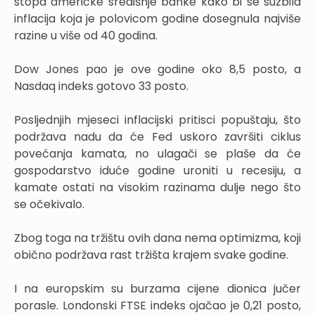
stopa američke središnje banke kako bi se suzbila
inflacija koja je polovicom godine dosegnula najviše
razine u više od 40 godina.
Dow Jones pao je ove godine oko 8,5 posto, a
Nasdaq indeks gotovo 33 posto.
Posljednjih mjeseci inflacijski pritisci popuštaju, što
podržava nadu da će Fed uskoro završiti ciklus
povećanja kamata, no ulagači se plaše da će
gospodarstvo iduće godine uroniti u recesiju, a
kamate ostati na visokim razinama dulje nego što
se očekivalo.
Zbog toga na tržištu ovih dana nema optimizma, koji
obično podržava rast tržišta krajem svake godine.
I na europskim su burzama cijene dionica jučer
porasle. Londonski FTSE indeks ojačao je 0,21 posto,