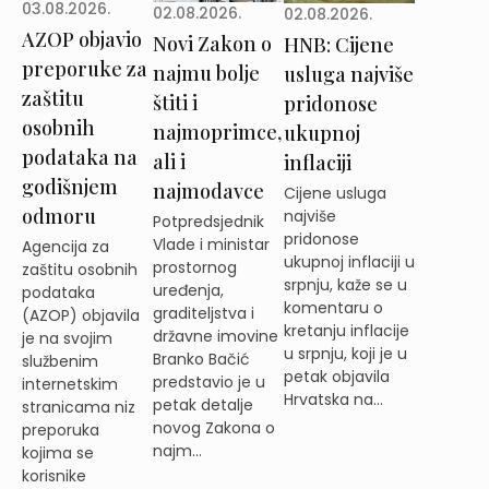
03.08.2026.
02.08.2026.
02.08.2026.
AZOP objavio
Novi Zakon o
HNB: Cijene
preporuke za
najmu bolje
usluga najviše
zaštitu
štiti i
pridonose
osobnih
najmoprimce,
ukupnoj
podataka na
ali i
inflaciji
godišnjem
najmodavce
Cijene usluga
odmoru
najviše
Potpredsjednik
pridonose
Vlade i ministar
Agencija za
ukupnoj inflaciji u
prostornog
zaštitu osobnih
srpnju, kaže se u
uređenja,
podataka
komentaru o
graditeljstva i
(AZOP) objavila
kretanju inflacije
državne imovine
je na svojim
u srpnju, koji je u
Branko Bačić
službenim
petak objavila
predstavio je u
internetskim
Hrvatska na...
petak detalje
stranicama niz
novog Zakona o
preporuka
najm...
kojima se
korisnike