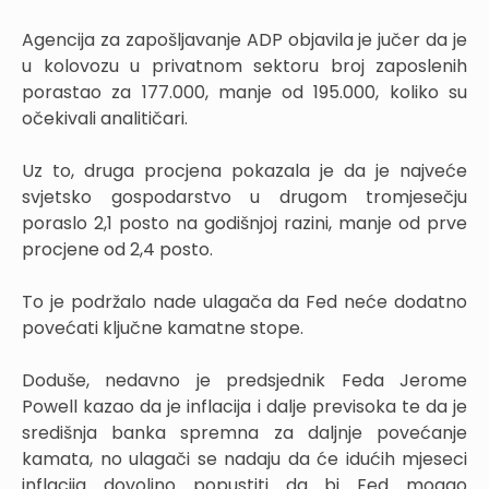
Agencija za zapošljavanje ADP objavila je jučer da je
u kolovozu u privatnom sektoru broj zaposlenih
porastao za 177.000, manje od 195.000, koliko su
očekivali analitičari.
Uz to, druga procjena pokazala je da je najveće
svjetsko gospodarstvo u drugom tromjesečju
poraslo 2,1 posto na godišnjoj razini, manje od prve
procjene od 2,4 posto.
To je podržalo nade ulagača da Fed neće dodatno
povećati ključne kamatne stope.
Doduše, nedavno je predsjednik Feda Jerome
Powell kazao da je inflacija i dalje previsoka te da je
središnja banka spremna za daljnje povećanje
kamata, no ulagači se nadaju da će idućih mjeseci
inflacija dovoljno popustiti da bi Fed mogao