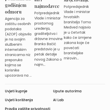
godišnjem
najmodavce
Potpredsjednik
odmoru
Vlade i ministar
Potpredsjednik
hrvatskih
Vlade i ministar
Agencija za
branitelja Tomo
prostornog
zaštitu osobnih
Medved najavio
uređenja,
podataka
je u četvrtak
graditeljstva i
(AZOP) objavila
kako će izmjene
državne imovine
je na svojim
zakona koje će
Branko Bačić
službenim
povećati
predstavio je u
internetskim
braniteljske
petak detalje
stranicama niz
mirovin...
novog Zakona o
preporuka
najm...
kojima se
korisnike
upozorava na ...
Uvjeti kupnje
Upute autorima
Uvjeti korištenja
AI Lab
Pravila zaštite privatnosti