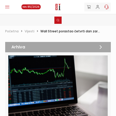
NN 85/2026
Početna
>
Vijesti
>
Wall Street porastao četvrti dan zar...
Arhiva