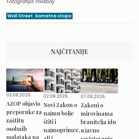
Fotografija: Pixabay
Wall Street
kamatna stopa
NAJČITANIJE
03.08.2026.
02.08.2026.
07.08.2026.
AZOP objavio
Novi Zakon o
Zakoni o
preporuke za
najmu bolje
mirovinama
zaštitu
štiti i
branitelja idu
osobnih
najmoprimce,
u javno
podataka na
ali i
savjetovanje