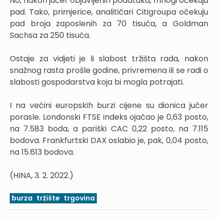
No, nakon jučer objavljenih podataka, mnogi očekuju
pad. Tako, primjerice, analitičari Citigroupa očekuju
pad broja zaposlenih za 70 tisuća, a Goldman
Sachsa za 250 tisuća.
Ostaje za vidjeti je li slabost tržišta rada, nakon
snažnog rasta prošle godine, privremena ili se radi o
slabosti gospodarstva koja bi mogla potrajati.
I na većini europskih burzi cijene su dionica jučer
porasle. Londonski FTSE indeks ojačao je 0,63 posto,
na 7.583 boda, a pariški CAC 0,22 posto, na 7.115
bodova. Frankfurtski DAX oslabio je, pak, 0,04 posto,
na 15.613 bodova.
(HINA, 3. 2. 2022.)
burza
tržište
trgovina