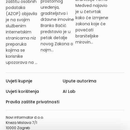
prostornog
zaštitu osobnih
Medved najavio
uređenja,
podataka
je u četvrtak
graditeljstva i
(AZOP) objavila
kako će izmjene
državne imovine
je na svojim
zakona koje će
Branko Bačić
službenim
povećati
predstavio je u
internetskim
braniteljske
petak detalje
stranicama niz
mirovin...
novog Zakona o
preporuka
najm...
kojima se
korisnike
upozorava na ...
Uvjeti kupnje
Upute autorima
Uvjeti korištenja
AI Lab
Pravila zaštite privatnosti
Novi informator d.o.o.
Kneza Mislava 7/1
10000 Zagreb