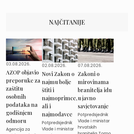
NAJČITANIJE
03.08.2026.
02.08.2026.
07.08.2026.
AZOP objavio
Novi Zakon o
Zakoni o
preporuke za
najmu bolje
mirovinama
zaštitu
štiti i
branitelja idu
osobnih
najmoprimce,
u javno
podataka na
ali i
savjetovanje
godišnjem
najmodavce
Potpredsjednik
odmoru
Vlade i ministar
Potpredsjednik
hrvatskih
Vlade i ministar
Agencija za
branitelja Tomo