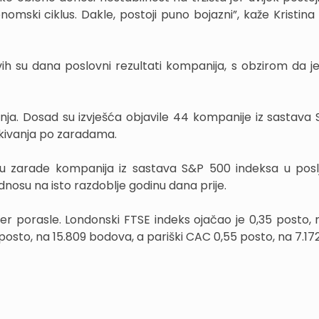
nomski ciklus. Dakle, postoji puno bojazni”, kaže Kristina
ih su dana poslovni rezultati kompanija, s obzirom da j
anja. Dosad su izvješća objavile 44 kompanije iz sastava
ekivanja po zaradama.
a su zarade kompanija iz sastava S&P 500 indeksa u pos
nosu na isto razdoblje godinu dana prije.
r porasle. Londonski FTSE indeks ojačao je 0,35 posto, 
posto, na 15.809 bodova, a pariški CAC 0,55 posto, na 7.17