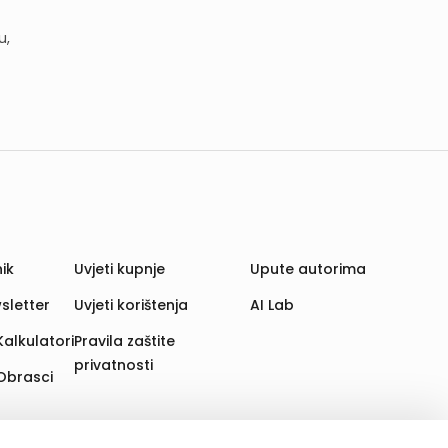
u,
ik
Uvjeti kupnje
Upute autorima
sletter
Uvjeti korištenja
AI Lab
Kalkulatori
Pravila zaštite
privatnosti
Obrasci