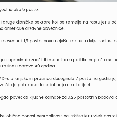
godine oko 5 posto.
 i druge dioničke sektore koji se temelje na rastu jer u o
 na američke državne obveznice.
dosegnuli 1,9 posto, novu najvišu razinu u dvije godine, d
ogao agresivnije zaoštriti monetarnu politiku nego što se 
še razine u gotovo 40 godina.
 SAD-u u lanjskom prosincu dosegnula 7 posto na godišnjoj 
 što je potrebno da se inflacija ne ukorijeni.
u mogao povećati ključne kamate za 0,25 postotnih bodova,
 obično donosi nestabilnost na tržišta jer uvijek postoji 