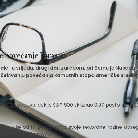
se povećanje kamata
ale i u srijedu, drugi dan zaredom, pri čemu je Nasdaq
u očekivanju povećanja kamatnih stopa američke središ
.
 35.028 bodova, dok je S&P 500 skliznuo 0,97 posto, na 4.5
 se više od 10 posto ispod svoje rekordne razine doseg
o u područje korekcije.