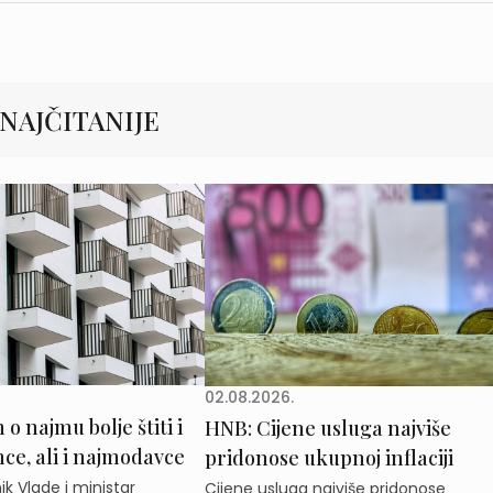
NAJČITANIJE
02.08.2026.
o najmu bolje štiti i
HNB: Cijene usluga najviše
e, ali i najmodavce
pridonose ukupnoj inflaciji
k Vlade i ministar
Cijene usluga najviše pridonose