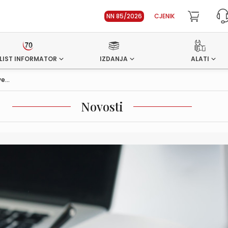
NN 85/2026
CJENIK
LIST INFORMATOR
IZDANJA
ALATI
e...
Novosti