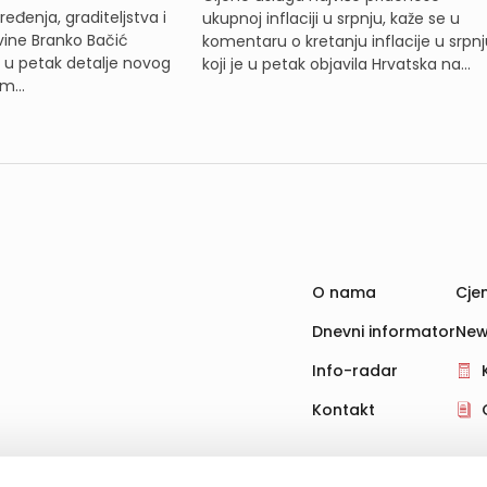
eđenja, graditeljstva i
ukupnoj inflaciji u srpnju, kaže se u
ine Branko Bačić
komentaru o kretanju inflacije u srpnj
e u petak detalje novog
koji je u petak objavila Hrvatska na...
m...
O nama
Cjen
Dnevni informator
New
Info-radar
Kontakt