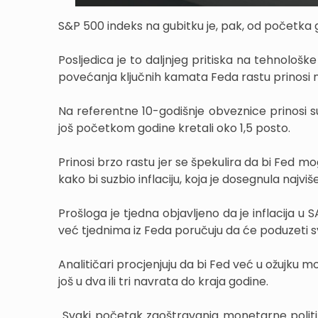
S&P 500 indeks na gubitku je, pak, od početka 
Posljedica je to daljnjeg pritiska na tehnološke
povećanja ključnih kamata Feda rastu prinosi
Na referentne 10-godišnje obveznice prinosi su 
još početkom godine kretali oko 1,5 posto.
Prinosi brzo rastu jer se špekulira da bi Fed m
kako bi suzbio inflaciju, koja je dosegnula najvi
Prošloga je tjedna objavljeno da je inflacija u
već tjednima iz Feda poručuju da će poduzeti sve
Analitičari procjenjuju da bi Fed već u ožujk
još u dva ili tri navrata do kraja godine.
„Svaki početak zaoštravanja monetarne politike