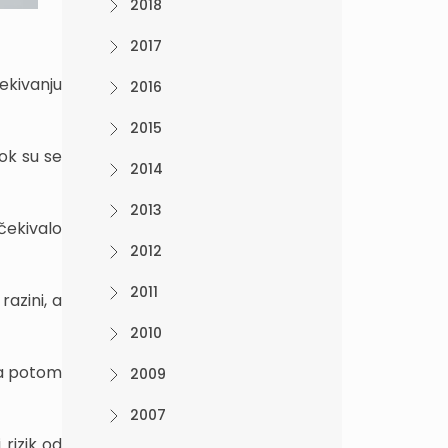
2018
2017
čekivanju
2016
2015
ok su se
2014
2013
očekivalo
2012
2011
razini, a
2010
 a potom
2009
2007
rizik od