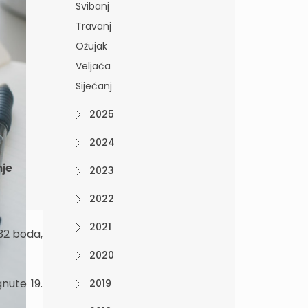
Svibanj
Travanj
Ožujak
Veljača
Siječanj
2025
2024
nje
2023
2022
2021
32 boda,
2020
nute 19.
2019