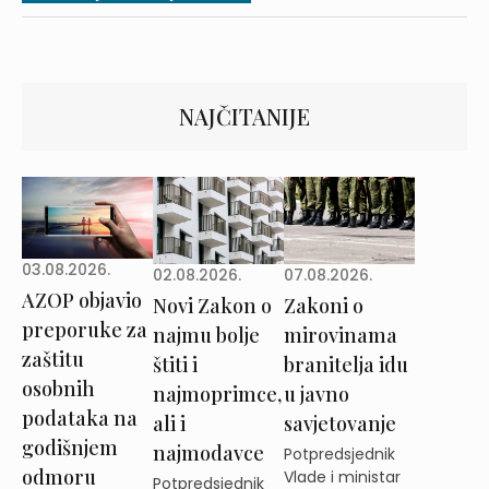
NAJČITANIJE
03.08.2026.
02.08.2026.
07.08.2026.
AZOP objavio
Novi Zakon o
Zakoni o
preporuke za
najmu bolje
mirovinama
zaštitu
štiti i
branitelja idu
osobnih
najmoprimce,
u javno
podataka na
ali i
savjetovanje
godišnjem
najmodavce
Potpredsjednik
odmoru
Vlade i ministar
Potpredsjednik