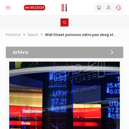
NN 85/2026
Početna
>
Vijesti
>
Wall Street ponovno oštro pao zbog st...
Arhiva