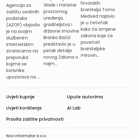
hrvatskih
Vlade i ministar
Agencija za
branitelja Tomo
prostornog
zaštitu osobnih
Medved najavio
uređenja,
podataka
je u četvrtak
graditeljstva i
(AZOP) objavila
kako će izmjene
državne imovine
je na svojim
zakona koje će
Branko Bačić
službenim
povećati
predstavio je u
internetskim
braniteljske
petak detalje
stranicama niz
mirovin...
novog Zakona o
preporuka
najm...
kojima se
korisnike
upozorava na ...
Uvjeti kupnje
Upute autorima
Uvjeti korištenja
AI Lab
Pravila zaštite privatnosti
Novi informator d.o.o.