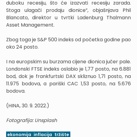
duboku recesiju, što će izazvati recesiju zarada.
Stoga ulagači prodaju dionice”, objašnjava Phil
Blancato, direktor u tvrtki Ladenburg Thalmann
Asset Management.
Zbog toga je S&P 500 indeks od početka godine pao
oko 24 posto.
I na europskim su burzama cijene dionica jučer pale.
Londonski FTSE indeks oslabio je 1,77 posto, na 6.881
bod, dok je frankfurtski DAX skliznuo 1,71 posto, na
11.975 bodova, a pariški CAC 1,53 posto, na 5.676
bodova.
(HINA, 30. 9. 2022.)
Fotografija: Unsplash
ekonomija
inflacija
tržište