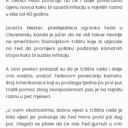
A čelnici Feda poručuju da će i dalje povećavati
cijenu novca kako bi spustili inflaciju s najviših razina
u više od 40 godina.
Loretta Mester, predsjednica ogranka Feda u
Clevelandu, kazala je jučer da ne vidi takve nevolje
na američkom financijskom tržištu koje bi utjecale
na Fed da promijeni politiku podizanja kamatnih
stopa kako bi suzbio inflaciju.
A novi podaci pokazali su da je tržište rada i dalje
vrlo snažno, unatoč Fedovom povećanju kamata.
Broj Amerikanaca koji su prošloga tjedna po prvi put
tražili pomoć zbog nezaposlenosti pao je na najnižu
razinu u pet mjeseci.
„U ovim okolnostima, dobra vijest s tržišta rada je
loša vijest jer pokazuje da Fed mora proći još dug
put. Ulagači se plaše da će nas Fed gurnuti u vrlo