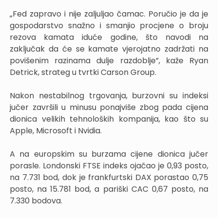
„Fed zapravo i nije zaljuljao čamac. Poručio je da je
gospodarstvo snažno i smanjio procjene o broju
rezova kamata iduće godine, što navodi na
zaključak da će se kamate vjerojatno zadržati na
povišenim razinama dulje razdoblje”, kaže Ryan
Detrick, strateg u tvrtki Carson Group.
Nakon nestabilnog trgovanja, burzovni su indeksi
jučer završili u minusu ponajviše zbog pada cijena
dionica velikih tehnoloških kompanija, kao što su
Apple, Microsoft i Nvidia.
A na europskim su burzama cijene dionica jučer
porasle. Londonski FTSE indeks ojačao je 0,93 posto,
na 7.731 bod, dok je frankfurtski DAX porastao 0,75
posto, na 15.781 bod, a pariški CAC 0,67 posto, na
7.330 bodova.