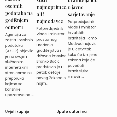
štiti i
branitelja idu
osobnih
najmoprimce,
u javno
podataka na
ali i
savjetovanje
godišnjem
najmodavce
Potpredsjednik
odmoru
Vlade i ministar
Potpredsjednik
hrvatskih
Vlade i ministar
Agencija za
branitelja Tomo
prostornog
zaštitu osobnih
Medved najavio
uređenja,
podataka
je u četvrtak
graditeljstva i
(AZOP) objavila
kako će izmjene
državne imovine
je na svojim
zakona koje će
Branko Bačić
službenim
povećati
predstavio je u
internetskim
braniteljske
petak detalje
stranicama niz
mirovin...
novog Zakona o
preporuka
najm...
kojima se
korisnike
upozorava na ...
Uvjeti kupnje
Upute autorima