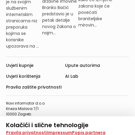
državne imovine
je na svojim
zakona koje će
Branko Bačić
službenim
povećati
predstavio je u
internetskim
braniteljske
petak detalje
stranicama niz
mirovin...
novog Zakona o
preporuka
najm...
kojima se
korisnike
upozorava na ...
Uvjeti kupnje
Upute autorima
Uvjeti korištenja
AI Lab
Pravila zaštite privatnosti
Novi informator d.o.o.
Kneza Mislava 7/1
10000 Zagreb
Telefon: 01/4555-454
Kolačići i slične tehnologije
Telefaks: 01/4612-553
info@informator.hr
Na našoj web stranici koristimo kolačiće i slične
Pravila privatnosti
Impressum
Popis partnera