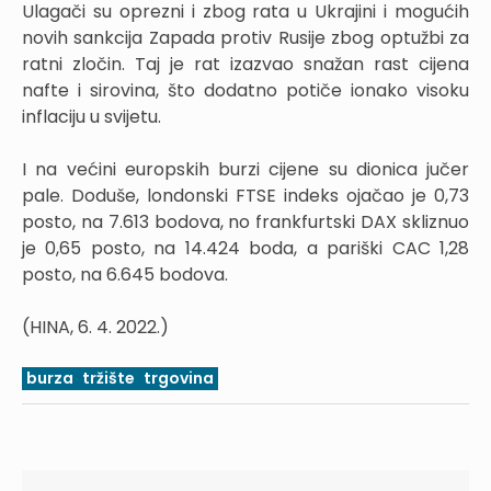
Ulagači su oprezni i zbog rata u Ukrajini i mogućih
novih sankcija Zapada protiv Rusije zbog optužbi za
ratni zločin. Taj je rat izazvao snažan rast cijena
nafte i sirovina, što dodatno potiče ionako visoku
inflaciju u svijetu.
I na većini europskih burzi cijene su dionica jučer
pale. Doduše, londonski FTSE indeks ojačao je 0,73
posto, na 7.613 bodova, no frankfurtski DAX skliznuo
je 0,65 posto, na 14.424 boda, a pariški CAC 1,28
posto, na 6.645 bodova.
(HINA, 6. 4. 2022.)
burza
tržište
trgovina