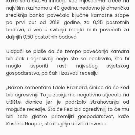
Kako se u SAD-u inflacija već mjesecima kreće na
najvišim razinama u 40 godina, nedavno je američka
središnja banka povećala ključne kamatne stope
po prvi put od 2018. godine, za 0,25 postotnih
bodova, a već u svibnju mogla bi ih povećati za
daljnjih 0,50 postotnih bodova.
Ulagači se plaše da će tempo povećanja kamata
biti čak i agresivniji nego što se očekivalo, što bi
moglo usporiti rast najvećeg svjetskog
gospodarstva, pa čak i izazvati recesiju.
„Nakon komentara Laele Brainard, čini se da će Fed
biti agresivniji. To je zasigurno negativno utjecalo na
tržište dionica jer je podržalo strahovanja od
moguće recesije. Što će Fed biti agresivniji, to će mu
biti teže glatko prizemljiti gospodarstvo”, kaže
Kristina Hooper, strateginja u tvrtki Invesco.