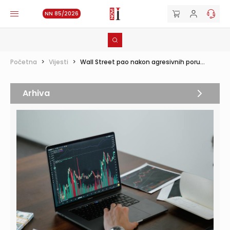
NN 85/2026
Početna
>
Vijesti
>
Wall Street pao nakon agresivnih poru...
Arhiva