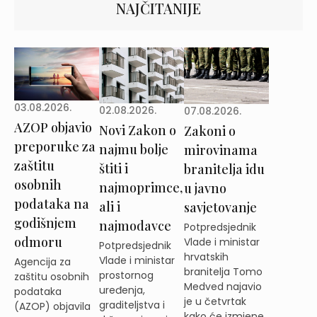
NAJČITANIJE
03.08.2026.
02.08.2026.
07.08.2026.
AZOP objavio
Novi Zakon o
Zakoni o
preporuke za
najmu bolje
mirovinama
zaštitu
štiti i
branitelja idu
osobnih
najmoprimce,
u javno
podataka na
ali i
savjetovanje
godišnjem
najmodavce
Potpredsjednik
odmoru
Vlade i ministar
Potpredsjednik
hrvatskih
Vlade i ministar
Agencija za
branitelja Tomo
prostornog
zaštitu osobnih
Medved najavio
uređenja,
podataka
je u četvrtak
graditeljstva i
(AZOP) objavila
kako će izmjene