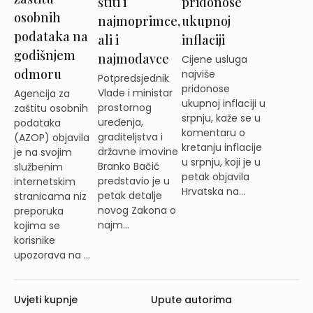
štiti i
pridonose
osobnih
najmoprimce,
ukupnoj
podataka na
ali i
inflaciji
godišnjem
najmodavce
Cijene usluga
odmoru
najviše
Potpredsjednik
pridonose
Vlade i ministar
Agencija za
ukupnoj inflaciji u
prostornog
zaštitu osobnih
srpnju, kaže se u
uređenja,
podataka
komentaru o
graditeljstva i
(AZOP) objavila
kretanju inflacije
državne imovine
je na svojim
u srpnju, koji je u
Branko Bačić
službenim
petak objavila
predstavio je u
internetskim
Hrvatska na...
petak detalje
stranicama niz
novog Zakona o
preporuka
najm...
kojima se
korisnike
upozorava na ...
Uvjeti kupnje
Upute autorima