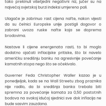
tako prekinuli višetjedni negativni niz, jučer su na
najvećoj svjetskoj burzi indeksi umjereno pali.
Ulagače je zabrinuo rast cijena nafte, nakon vijesti
da su čelnici Europske unije postigli dogovor o
zabrani uvoza ruske nafte koja se doprema
brodovima.
Nastave li cijene energenata rasti, to bi moglo
dodatno ojačati inflacijske pritiske, što bi navelo
američku središnju banku na agresivnije povećanje
kamatnih stopa nego što se očekivalo.
Guverner Feda Christopher Waller kazao je u
ponedjeljak, kada se na Wall Streetu zbog praznika
nije radilo, da bi središnja banka trebala biti
spremna za povećanje kamata za 0,50 postotnih
bodova na svakoj idućoj sjednici sve dok inflacija ne
bude sasvim zauzdana.