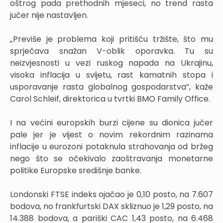
oštrog pada prethodnih mjeseci, no trend rasta
jučer nije nastavljen.
„Previše je problema koji pritišću tržište, što mu
sprječava snažan V-oblik oporavka. Tu su
neizvjesnosti u vezi ruskog napada na Ukrajinu,
visoka inflacija u svijetu, rast kamatnih stopa i
usporavanje rasta globalnog gospodarstva”, kaže
Carol Schleif, direktorica u tvrtki BMO Family Office.
I na većini europskih burzi cijene su dionica jučer
pale jer je vijest o novim rekordnim razinama
inflacije u eurozoni potaknula strahovanja od bržeg
nego što se očekivalo zaoštravanja monetarne
politike Europske središnje banke.
Londonski FTSE indeks ojačao je 0,10 posto, na 7.607
bodova, no frankfurtski DAX skliznuo je 1,29 posto, na
14.388 bodova, a pariški CAC 1,43 posto, na 6.468