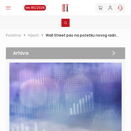
NN 85/2026
Početna
>
Vijesti
>
Wall Street pao na početku novog radn...
Arhiva