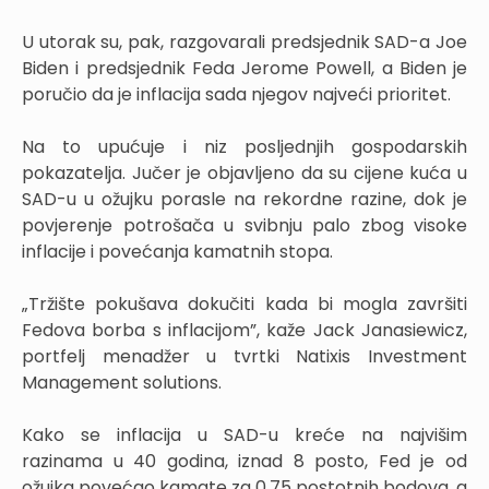
U utorak su, pak, razgovarali predsjednik SAD-a Joe
Biden i predsjednik Feda Jerome Powell, a Biden je
poručio da je inflacija sada njegov najveći prioritet.
Na to upućuje i niz posljednjih gospodarskih
pokazatelja. Jučer je objavljeno da su cijene kuća u
SAD-u u ožujku porasle na rekordne razine, dok je
povjerenje potrošača u svibnju palo zbog visoke
inflacije i povećanja kamatnih stopa.
„Tržište pokušava dokučiti kada bi mogla završiti
Fedova borba s inflacijom”, kaže Jack Janasiewicz,
portfelj menadžer u tvrtki Natixis Investment
Management solutions.
Kako se inflacija u SAD-u kreće na najvišim
razinama u 40 godina, iznad 8 posto, Fed je od
ožujka povećao kamate za 0,75 postotnih bodova, a