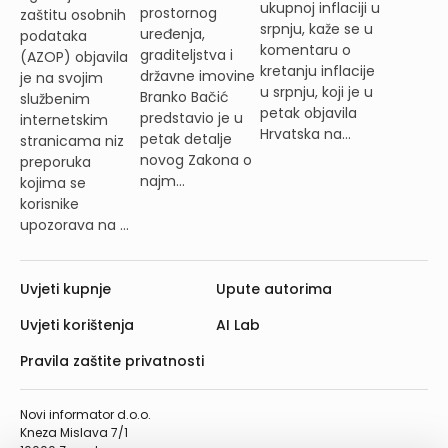
ukupnoj inflaciji u
prostornog
zaštitu osobnih
srpnju, kaže se u
uređenja,
podataka
komentaru o
graditeljstva i
(AZOP) objavila
kretanju inflacije
državne imovine
je na svojim
u srpnju, koji je u
Branko Bačić
službenim
petak objavila
predstavio je u
internetskim
Hrvatska na...
petak detalje
stranicama niz
novog Zakona o
preporuka
najm...
kojima se
korisnike
upozorava na ...
Uvjeti kupnje
Upute autorima
Uvjeti korištenja
AI Lab
Pravila zaštite privatnosti
Novi informator d.o.o.
Kneza Mislava 7/1