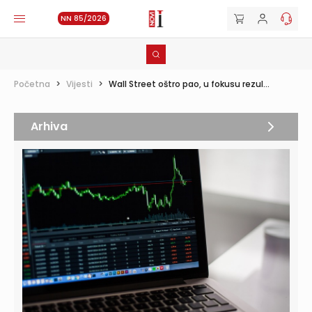
NN 85/2026
Početna
>
Vijesti
>
Wall Street oštro pao, u fokusu rezul...
Arhiva