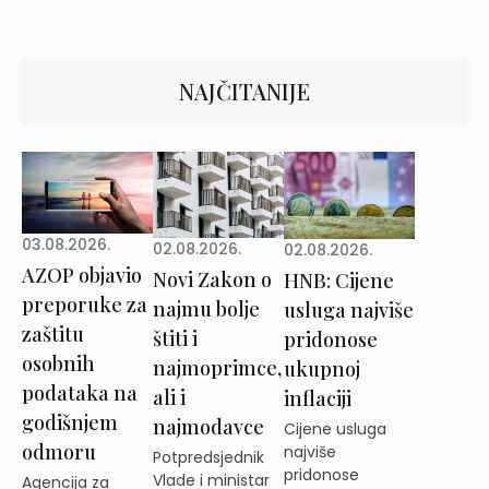
NAJČITANIJE
03.08.2026.
02.08.2026.
02.08.2026.
AZOP objavio
Novi Zakon o
HNB: Cijene
preporuke za
najmu bolje
usluga najviše
zaštitu
štiti i
pridonose
osobnih
najmoprimce,
ukupnoj
podataka na
ali i
inflaciji
godišnjem
najmodavce
Cijene usluga
odmoru
najviše
Potpredsjednik
pridonose
Vlade i ministar
Agencija za