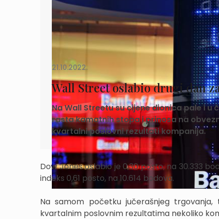
21.10.2022.
Wall Street oslabio drugi dan 
Na Wall Streetu su cijene dionica pale i u
rasta kamatnih stopa i prinosa na obvezni
kvartalni poslovni rezultati kompanija.
Dow Jones oslabio je 0,30 posto, na 30.333 bo
indeks 0,61 posto, na 10.614 bodova.
Na samom početku jučerašnjeg trgovanja, ti 
kvartalnim poslovnim rezultatima nekoliko kom