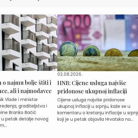
02.08.2026.
o najmu bolje štiti i
HNB: Cijene usluga najviše
e, ali i najmodavce
pridonose ukupnoj inflaciji
k Vlade i ministar
Cijene usluga najviše pridonose
eđenja, graditeljstva i
ukupnoj inflaciji u srpnju, kaže se u
ine Branko Bačić
komentaru o kretanju inflacije u srpnj
e u petak detalje novog
koji je u petak objavila Hrvatska na...
m...