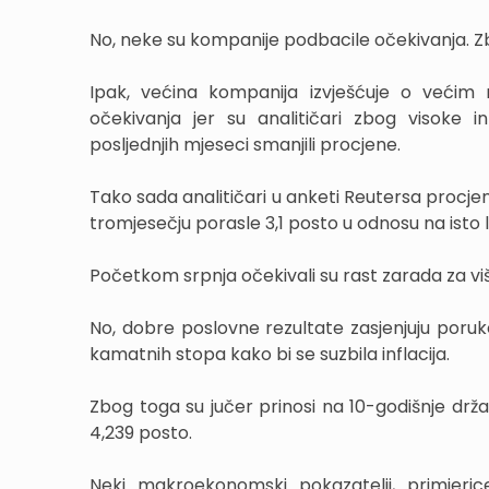
No, neke su kompanije podbacile očekivanja. Zbo
Ipak, većina kompanija izvješćuje o veći
očekivanja jer su analitičari zbog visoke 
posljednjih mjeseci smanjili procjene.
Tako sada analitičari u anketi Reutersa procj
tromjesečju porasle 3,1 posto u odnosu na isto 
Početkom srpnja očekivali su rast zarada za viš
No, dobre poslovne rezultate zasjenjuju poru
kamatnih stopa kako bi se suzbila inflacija.
Zbog toga su jučer prinosi na 10-godišnje drž
4,239 posto.
Neki makroekonomski pokazatelji, primjerice