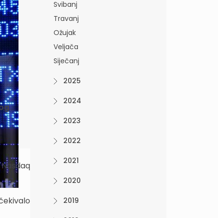
Svibanj
Travanj
Ožujak
Veljača
Siječanj
2025
2024
bog
2023
2022
2021
a Nasdaq
2020
čekivalo
2019