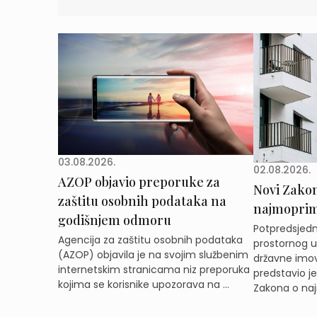
03.08.2026.
02.08.2026.
AZOP objavio preporuke za
Novi Zakon 
zaštitu osobnih podataka na
najmoprimc
godišnjem odmoru
Potpredsjedni
Agencija za zaštitu osobnih podataka
prostornog ur
(AZOP) objavila je na svojim službenim
državne imov
internetskim stranicama niz preporuka
predstavio j
kojima se korisnike upozorava na ...
Zakona o naj