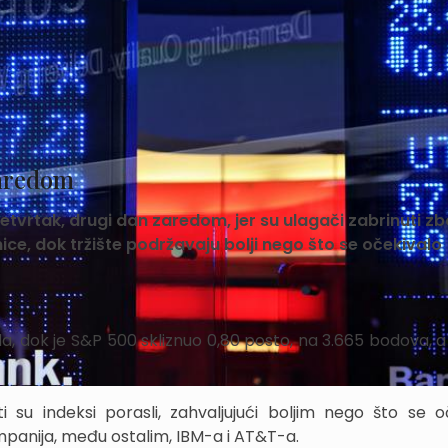
zaredom
 četvrtak, drugi dan zaredom, jer su ulagači zabrinuti z
ce, dok tržište podržavaju bolji nego što se očekivalo
da, dok je S&P 500 skliznuo 0,80 posto, na 3.665 bodova, 
su indeksi porasli, zahvaljujući boljim nego što se o
panija, među ostalim, IBM-a i AT&T-a.