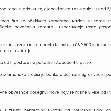
g toga je, primjerice, cijena dionice Tesle pala više od 6,
m nego što se očekivalo zaradama. Razlog su tome s
inflacije, povećanja kamata i usporavanja rasta gosp
enjuju da su zarade kompanija iz sastava S&P 500 indeksa 
lanjsko razdoblje.
e od 11 posto, a na početku listopada 4,5 posto.
ke iz američke središnje banke o daljnjem agresivnom p
avne obveznice dosegnuli nove najviše razine u više od 14
, s tržišta nekretnina ukazuju da potražnja slabi, do