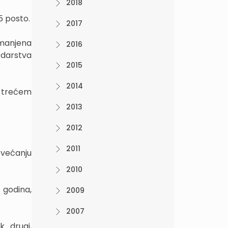
2018
5 posto.
2017
manjena
2016
odarstva
2015
2014
u trećem
2013
2012
2011
ovećanju
2010
 godina,
2009
2007
k drugi,