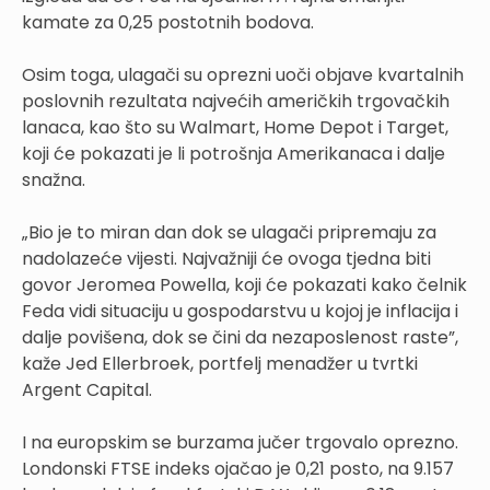
kamate za 0,25 postotnih bodova.
Osim toga, ulagači su oprezni uoči objave kvartalnih
poslovnih rezultata najvećih američkih trgovačkih
lanaca, kao što su Walmart, Home Depot i Target,
koji će pokazati je li potrošnja Amerikanaca i dalje
snažna.
„Bio je to miran dan dok se ulagači pripremaju za
nadolazeće vijesti. Najvažniji će ovoga tjedna biti
govor Jeromea Powella, koji će pokazati kako čelnik
Feda vidi situaciju u gospodarstvu u kojoj je inflacija i
dalje povišena, dok se čini da nezaposlenost raste”,
kaže Jed Ellerbroek, portfelj menadžer u tvrtki
Argent Capital.
I na europskim se burzama jučer trgovalo oprezno.
Londonski FTSE indeks ojačao je 0,21 posto, na 9.157