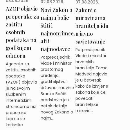
03.08.2026.
02.08.2026.
07.08.2026.
AZOP objavio
Novi Zakon o
Zakoni o
preporuke za
najmu bolje
mirovinama
zaštitu
štiti i
branitelja idu
osobnih
najmoprimce,
u javno
podataka na
ali i
savjetovanje
godišnjem
najmodavce
Potpredsjednik
odmoru
Vlade i ministar
Potpredsjednik
hrvatskih
Vlade i ministar
Agencija za
branitelja Tomo
prostornog
zaštitu osobnih
Medved najavio
uređenja,
podataka
je u četvrtak
graditeljstva i
(AZOP) objavila
kako će izmjene
državne imovine
je na svojim
zakona koje će
Branko Bačić
službenim
povećati
predstavio je u
internetskim
braniteljske
petak detalje
stranicama niz
mirovin...
novog Zakona o
preporuka
najm...
kojima se
korisnike