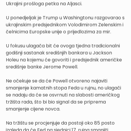
Ukrajini prošloga petka na Aljasci.
U ponedjeljak je Trump u Washingtonu razgovarao s
ukrajinskim predsjednikom Volodimirom Zelenskim i
čelnicima Europske unije o prijedlozima za mir.
U fokusu ulagača bit će ovoga tjedna tradicionalni
godišnji sastanak središnjih bankara u Jackson
Holeu na kojemu će govoriti i predsjednik američke
središnje banke Jerome Powell.
Ne očekuje se da će Powell otvoreno najaviti
smanjenje kamatnih stopa Feda u rujnu, no ulagači
se nadaju da će se osvrnuti na slabosti američkog
tržišta rada, što bi bio signal da se priprema
smanjenje cijene novca.
Na tržištu se procjenjuje da postoji oko 85 posto
izgleda da će Fed na sjednici 17. rujna smanjiti