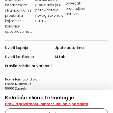
povećati
predstavio je u
internetskim
braniteljske
petak detalje
stranicama niz
mirovin...
novog Zakona o
preporuka
najm...
kojima se
korisnike
upozorava na ...
Uvjeti kupnje
Upute autorima
Uvjeti korištenja
AI Lab
Pravila zaštite privatnosti
Novi informator d.o.o.
Kneza Mislava 7/1
10000 Zagreb
Telefon: 01/4555-454
Kolačići i slične tehnologije
Telefaks: 01/4612-553
info@informator.hr
Na našoj web stranici koristimo kolačiće i slične
Pravila privatnosti
Impressum
Popis partnera
tehnologije za pohranu, čitanje i obradu informacija na
vašem uređaju. Time poboljšavamo korisničko iskustvo,