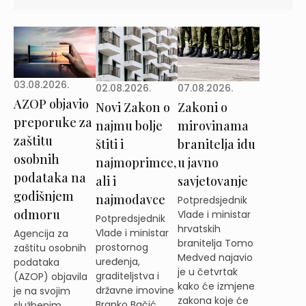
03.08.2026.
02.08.2026.
07.08.2026.
AZOP objavio
Novi Zakon o
Zakoni o
preporuke za
najmu bolje
mirovinama
zaštitu
štiti i
branitelja idu
osobnih
najmoprimce,
u javno
podataka na
ali i
savjetovanje
godišnjem
najmodavce
Potpredsjednik
odmoru
Vlade i ministar
Potpredsjednik
hrvatskih
Vlade i ministar
Agencija za
branitelja Tomo
prostornog
zaštitu osobnih
Medved najavio
uređenja,
podataka
je u četvrtak
graditeljstva i
(AZOP) objavila
kako će izmjene
državne imovine
je na svojim
zakona koje će
Branko Bačić
službenim