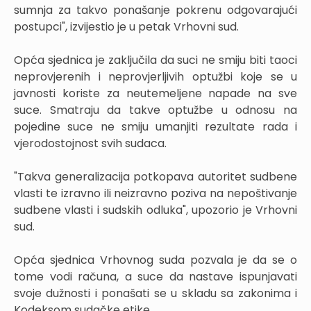
sumnja za takvo ponašanje pokrenu odgovarajući
postupci", izvijestio je u petak Vrhovni sud.
Opća sjednica je zaključila da suci ne smiju biti taoci
neprovjerenih i neprovjerljivih optužbi koje se u
javnosti koriste za neutemeljene napade na sve
suce. Smatraju da takve optužbe u odnosu na
pojedine suce ne smiju umanjiti rezultate rada i
vjerodostojnost svih sudaca.
"Takva generalizacija potkopava autoritet sudbene
vlasti te izravno ili neizravno poziva na nepoštivanje
sudbene vlasti i sudskih odluka", upozorio je Vrhovni
sud.
Opća sjednica Vrhovnog suda pozvala je da se o
tome vodi računa, a suce da nastave ispunjavati
svoje dužnosti i ponašati se u skladu sa zakonima i
Kodeksom sudačke etike.