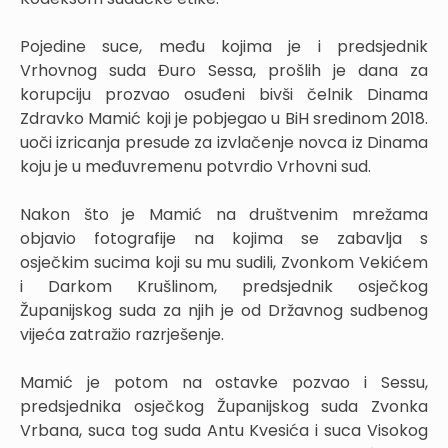
Pojedine suce, među kojima je i predsjednik
Vrhovnog suda Đuro Sessa, prošlih je dana za
korupciju prozvao osuđeni bivši čelnik Dinama
Zdravko Mamić koji je pobjegao u BiH sredinom 2018.
uoči izricanja presude za izvlačenje novca iz Dinama
koju je u međuvremenu potvrdio Vrhovni sud.
Nakon što je Mamić na društvenim mrežama
objavio fotografije na kojima se zabavlja s
osječkim sucima koji su mu sudili, Zvonkom Vekićem
i Darkom Krušlinom, predsjednik osječkog
Županijskog suda za njih je od Državnog sudbenog
vijeća zatražio razrješenje.
Mamić je potom na ostavke pozvao i Sessu,
predsjednika osječkog Županijskog suda Zvonka
Vrbana, suca tog suda Antu Kvesića i suca Visokog