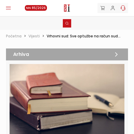
NN 85/2026
Početna
>
Vijesti
>
Vrhovni sud: Sve optužbe na račun sud...
Arhiva