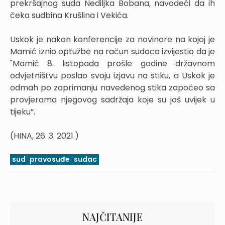
prekršajnog suda Nediljka Bobana, navodeći da ih
čeka sudbina Krušlina i Vekića.
Uskok je nakon konferencije za novinare na kojoj je
Mamić iznio optužbe na račun sudaca izvijestio da je
"Mamić 8. listopada prošle godine državnom
odvjetništvu poslao svoju izjavu na stiku, a Uskok je
odmah po zaprimanju navedenog stika započeo sa
provjerama njegovog sadržaja koje su još uvijek u
tijeku”.
(HINA, 26. 3. 2021.)
sud
pravosuđe
sudac
NAJČITANIJE