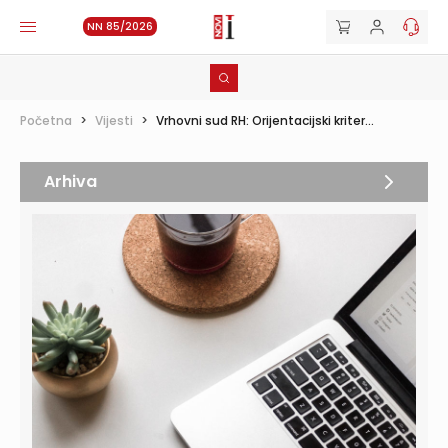
NN 85/2026
Početna
>
Vijesti
>
Vrhovni sud RH: Orijentacijski kriter...
Arhiva