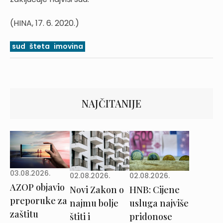
(HINA, 17. 6. 2020.)
sud
šteta
imovina
NAJČITANIJE
03.08.2026.
02.08.2026.
02.08.2026.
AZOP objavio
Novi Zakon o
HNB: Cijene
preporuke za
najmu bolje
usluga najviše
zaštitu
štiti i
pridonose