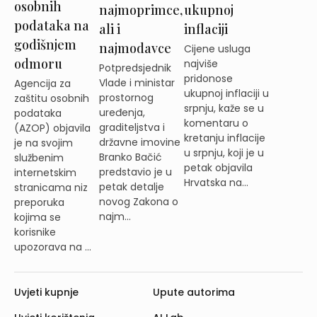
osobnih
najmoprimce,
ukupnoj
podataka na
ali i
inflaciji
godišnjem
najmodavce
Cijene usluga
odmoru
najviše
Potpredsjednik
pridonose
Vlade i ministar
Agencija za
ukupnoj inflaciji u
prostornog
zaštitu osobnih
srpnju, kaže se u
uređenja,
podataka
komentaru o
graditeljstva i
(AZOP) objavila
kretanju inflacije
državne imovine
je na svojim
u srpnju, koji je u
Branko Bačić
službenim
petak objavila
predstavio je u
internetskim
Hrvatska na...
petak detalje
stranicama niz
novog Zakona o
preporuka
najm...
kojima se
korisnike
upozorava na ...
Uvjeti kupnje
Upute autorima