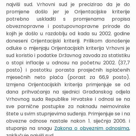
najviši sud. Vrhovni sud je precizirao da je do
promjene došlo jer je Orijentacijske kriterije
potrebno uskladiti s promjenama propisa
obveznopravne i postupovnopravne prirode do
kojih je došlo u razdoblju od kada su 2002. godine
doneseni Orijentacijski kriteriji. Prilikom donošenje
odluke o mijenjaju Orijentacijskih kriterija Vrhovni je
sud koristio i podatke Državnog zavoda za statistiku
o stopi inflacije u odnosu na početnu 2002. (37,7
posto) i postotku porasta prosječnih isplaćenih
mjesečnih neto plaća (porast za 66,9 posto).
Izmjena Orijentacijskih kriterija primjenjuje se od
dana prihvaćanja na sjednici Građanskog odjela
Vrhovnog suda Republike Hrvatske i odnosi se na
sve parnične postupke za naknadu neimovinske
štete u svim stupnjevima suđenja. Primjenjuje se i na
obvezne odnose nastale nakon 1. siječnja 2006. i
stupanja na snagu
Zakona o obveznim odnosima
,
zaključuje najviši sud.