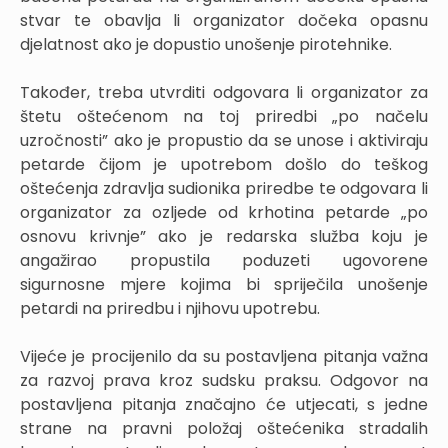
stvar te obavlja li organizator dočeka opasnu
djelatnost ako je dopustio unošenje pirotehnike.
Također, treba utvrditi odgovara li organizator za
štetu oštećenom na toj priredbi „po načelu
uzročnosti” ako je propustio da se unose i aktiviraju
petarde čijom je upotrebom došlo do teškog
oštećenja zdravlja sudionika priredbe te odgovara li
organizator za ozljede od krhotina petarde „po
osnovu krivnje” ako je redarska služba koju je
angažirao propustila poduzeti ugovorene
sigurnosne mjere kojima bi spriječila unošenje
petardi na priredbu i njihovu upotrebu.
Vijeće je procijenilo da su postavljena pitanja važna
za razvoj prava kroz sudsku praksu. Odgovor na
postavljena pitanja značajno će utjecati, s jedne
strane na pravni položaj oštećenika stradalih