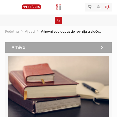
NN 85/2026
Početna
>
Vijesti
>
Vrhovni sud dopustio reviziju u sluča...
Arhiva