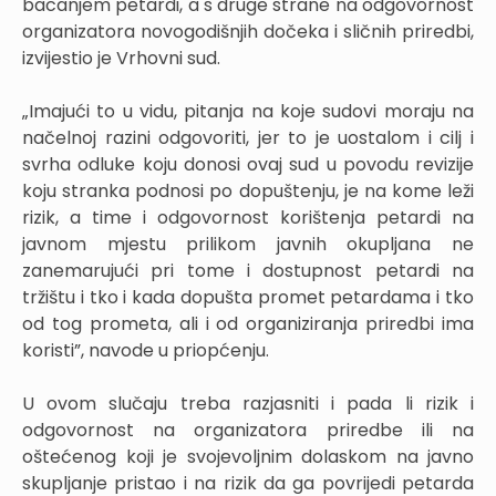
bacanjem petardi, a s druge strane na odgovornost
organizatora novogodišnjih dočeka i sličnih priredbi,
izvijestio je Vrhovni sud.
„Imajući to u vidu, pitanja na koje sudovi moraju na
načelnoj razini odgovoriti, jer to je uostalom i cilj i
svrha odluke koju donosi ovaj sud u povodu revizije
koju stranka podnosi po dopuštenju, je na kome leži
rizik, a time i odgovornost korištenja petardi na
javnom mjestu prilikom javnih okupljana ne
zanemarujući pri tome i dostupnost petardi na
tržištu i tko i kada dopušta promet petardama i tko
od tog prometa, ali i od organiziranja priredbi ima
koristi”, navode u priopćenju.
U ovom slučaju treba razjasniti i pada li rizik i
odgovornost na organizatora priredbe ili na
oštećenog koji je svojevoljnim dolaskom na javno
skupljanje pristao i na rizik da ga povrijedi petarda