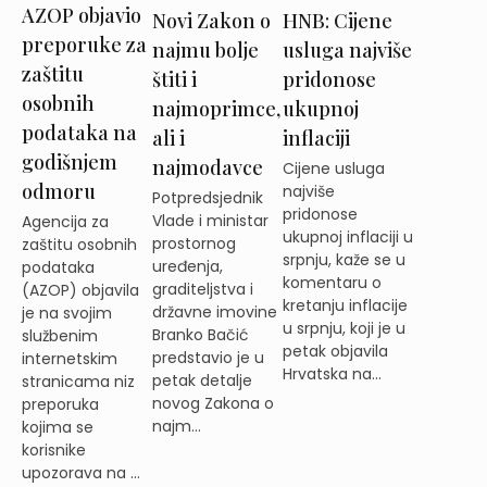
AZOP objavio
Novi Zakon o
HNB: Cijene
preporuke za
najmu bolje
usluga najviše
zaštitu
štiti i
pridonose
osobnih
najmoprimce,
ukupnoj
podataka na
ali i
inflaciji
godišnjem
najmodavce
Cijene usluga
odmoru
najviše
Potpredsjednik
pridonose
Vlade i ministar
Agencija za
ukupnoj inflaciji u
prostornog
zaštitu osobnih
srpnju, kaže se u
uređenja,
podataka
komentaru o
graditeljstva i
(AZOP) objavila
kretanju inflacije
državne imovine
je na svojim
u srpnju, koji je u
Branko Bačić
službenim
petak objavila
predstavio je u
internetskim
Hrvatska na...
petak detalje
stranicama niz
novog Zakona o
preporuka
najm...
kojima se
korisnike
upozorava na ...