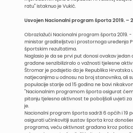
ratu" istaknuo je Vukić.
Usvojen Nacionalni program športa 2019. – 
Obrazlažući Nacionalni program športa 2019. - 20
ministar graditeljstva i prostornoga uređenja
športskim rezultatima.
Naglasio je da se prvi put donosi ovakav jedan d
građane senzibiliziralo o važnosti tjelesne aktiv
Štromar je podsjetio da je Republika Hrvatska
natjecanjima u odnosu na broj stanovnika, ali 
populacije starije od 15 godina ne bavi nikakv
"Nacionalnim programom športa osigurat ćemo p
pitanju tjelesna aktivnost te poboljšali uvjeti 
je.
Nacionalni program športa sadrži 6 općih i 19 p
osigurati učinkovitiji sustav športa kroz donošen
programa, veću aktivnost građana kroz potic