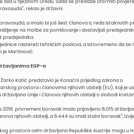
je bila u njezinom Uredu. Sada se predlaže oformiti povjer
pravosuđa", rekao je državni
pravosuđa, a imalo bi još šest članova iz reda istaknutih p
 mišljenje na molbe za pomilovanje i dostavljali predsjednik
t predsjednika.
jednice rastereti tehničkih poslova, a istovremeno da se n
 je Martinović.
državljanima EGP-a
a Žarko Katić predstavio je Konačni prijedlog zakona o
kog prostora i članovima njihovih obitelji (EU), koji je u
državljana Unije i članova njihovih obitelji o slobodi kretanj
 2018. privremeni boravak imalo prijavljeno 8.015 državlja
 njihovih obitelji, a 6.444 su imali stalni boravak", izvije
kog prostora osim državljana Republike Austrije mogu u H