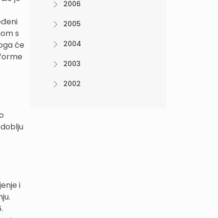
2006
eđeni
2005
ugom s
2004
toga će
reforme
2003
2002
ro
zdoblju
enje i
ju.
.