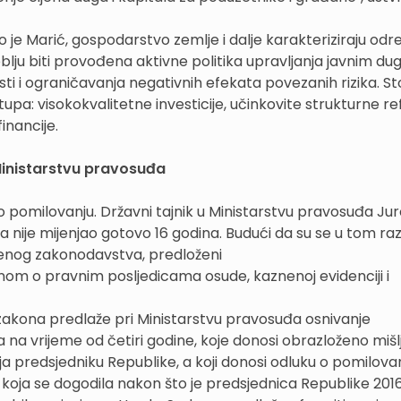
 je Marić, gospodarstvo zemlje i dalje karakteriziraju odr
zdoblju biti provođena aktivne politika upravljanja javnim d
ti i ograničavanja negativnih efekata povezanih rizika. S
tupa: visokokvalitetne investicije, učinkovite strukturne 
inancije.
Ministarstvu pravosuđa
 pomilovanju. Državni tajnik u Ministarstvu pravosuđa Ju
 nije mijenjao gotovo 16 godina. Budući da su se u tom ra
enog zakonodavstva, predloženi
om o pravnim posljedicama osude, kaznenoj evidenciji i
 zakona predlaže pri Ministarstvu pravosuđa osnivanje
a vrijeme od četiri godine, koje donosi obrazloženo mišlj
ja predsjedniku Republike, a koji donosi odluku o pomilovan
ja se dogodila nakon što je predsjednica Republike 2016