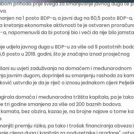
bom prihoda prije svega za smanjivanje javnog duga te p
va.
manjen na 1 posto BDP-a, a javni dug na 80,5 posto BDP-a,
vna kretanja ekonomske aktivnosti te je ostvaren proračuns
-a, napomenuvši da bi potonji bio i veći da nije bilo jamst
nje udjela javnog duga u BDP-u za više od 9 postotnih bod
6 posto u 2018. godini, što je značajno iznad prosječnog
boljšani su uvjeti zaduživanja na domaćem i međunarodnom
ljanja javnim dugom, doprinijeli su smanjenju rashoda za ka
ović ustvrdio je da je riječ o iznosu jednakom cijeni Pelje
eagirala domaća i međunarodna tržišta kapitala, pa je tako
kle tri godine smanjena za više od 200 baznih bodova.
e kamata, bez obzira, kazao je, na brojne najave o tome k
.
jiti premiju rizika, pa tako i trošak financiranja obveza i
je cijena duga i kapitala za poduzetnike i građane", ustvr