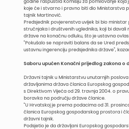
godine raspustila Komisiju za pomilovanje koja 
koje će i stvarno i pravno biti dio Ministarstva 
tajnik Martinović.
Predsjednik povjerenstva uvijek bi bio ministar 
stručnjaka i društvenih uglednika, koji bi davali
države na konačnu odluku, što je ustavna ovlas
"Pokušalo se napraviti balans da se Ured preds
ustavnu ingerenciju predsjednika države", kazao
Saboru upućen Konačni prijedlog zakona o 
Državni tajnik u Ministarstvu unutarnjih poslov
državljanima država članica Europskog gospodars
s Direktivom Vijeća od 29. travnja 2004. o pravu 
boravka na području države članice.
"U Hrvatskoj je prema podacima od 31. prosinca
članica Europskog gospodarskog prostora i članova
državni tajnik.
Podsjetio je da državljani Europskog gospodars