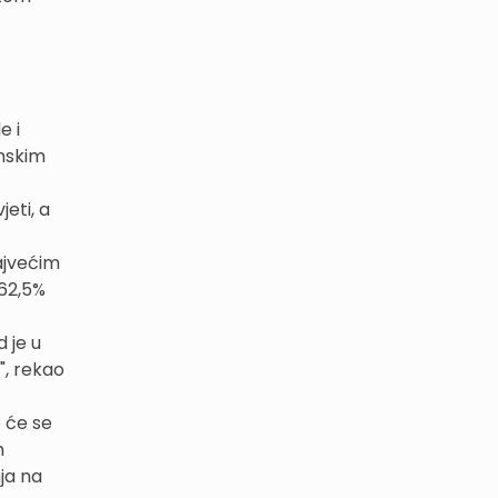
e i
unskim
eti, a
ajvećim
 62,5%
 je u
", rekao
e će se
h
ja na