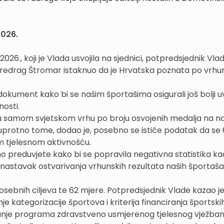
2026.
26., koji je Vlada usvojila na sjednici, potpredsjednik Vlad
 Predrag Štromar istaknuo da je Hrvatska poznata po vrh
okument kako bi se našim športašima osigurali još bolji uvj
nosti.
 u samom svjetskom vrhu po broju osvojenih medalja na n
suprotno tome, dodao je, posebno se ističe podatak da se
om tjelesnom aktivnošću.
reduvjete kako bi se popravila negativna statistika kad
za nastavak ostvarivanja vrhunskih rezultata naših športaša
osebnih ciljeva te 62 mjere. Potpredsjednik Vlade kazao j
je kategorizacije športova i kriterija financiranja športski
anje programa zdravstveno usmjerenog tjelesnog vježban