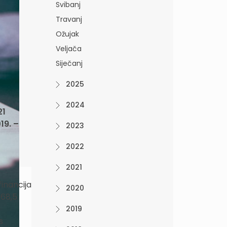
Svibanj
Travanj
Ožujak
Veljača
Siječanj
2025
2024
21
19. –
2023
2022
2021
financija
2020
 68,5
2019
s