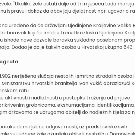
vole. "Ukoliko žele ostati dulje od tri mjeseca tada moraju p
tnu ispravu i dokaz da obavljaju djelatnost npr. ugovor o r
a uređeno da će državljani Ujedinjene Kraljevine Velike Br
i boravak koji će imati u trenutku izlaska Ujedinjene Kralj
ku ishode nove dozvole boravka sukladno posebnom prop
alja. Dodao je da je takvih osoba u Hrvatskoj ukupno 643.
og rata
.902 neriješena slučaja nestalih i smrtno stradalih osoba i
 u Ministarstvu hrvatskih branitelja Ivan Vukić obrazlažući 
inskom ratu.
je aktivnosti i nadležnosti u postupku traženja od prijave
o prikrivenim grobnicama, ekshumacijama, identifikacijama,
m državama te udrugama obitelji do nadležnih tijela za 
u poruku domoljubne odgovornosti, uz predstavnike svih
vale su i udruge koje okupljaju obitelji nestalih u Domovin