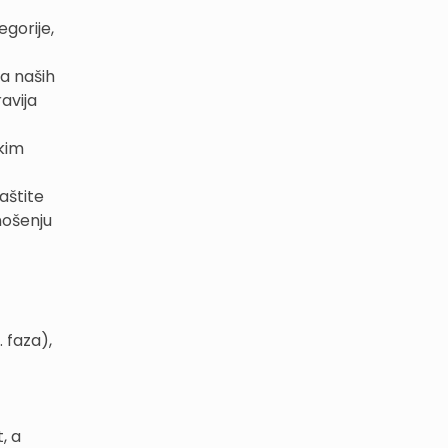
egorije,
a naših
ravija
kim
aštite
nošenju
. faza),
, a