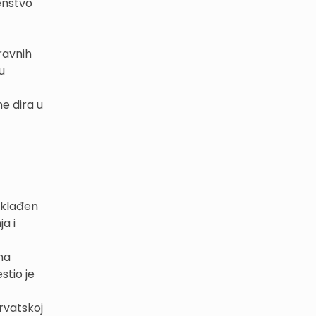
enstvo
ravnih
u
e dira u
sklađen
a i
na
stio je
rvatskoj