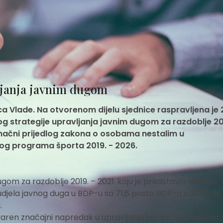
vljanja javnim dugom
a Vlade. Na otvorenom dijelu sjednice raspravljena je 
g strategije upravljanja javnim dugom za razdoblje 20
onačni prijedlog zakona o osobama nestalim u
og programa športa 2019. - 2026.
ugom za razdoblje 2019. – 2021. koju je predstavio ministar 
djela javnog duga u BDP-u sa 71,6 posto BDP-a u 2019., na
.
stvaren značajni napredak u upravljanju javnim financijama, 