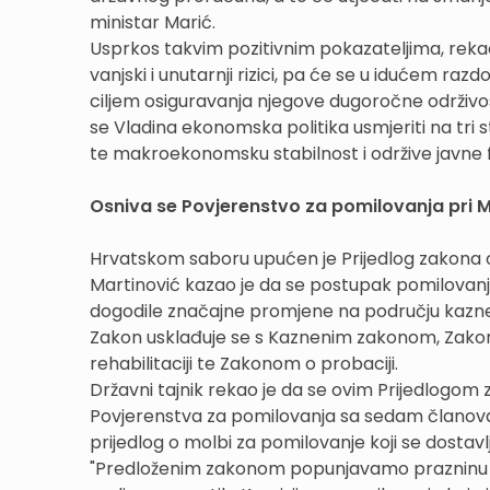
ministar Marić.
Usprkos takvim pozitivnim pokazateljima, rekao
vanjski i unutarnji rizici, pa će se u idućem ra
ciljem osiguravanja njegove dugoročne održivos
se Vladina ekonomska politika usmjeriti na tri s
te makroekonomsku stabilnost i održive javne f
Osniva se Povjerenstvo za pomilovanja pri 
Hrvatskom saboru upućen je Prijedlog zakona o
Martinović kazao je da se postupak pomilovanja
dogodile značajne promjene na području kazn
Zakon usklađuje se s Kaznenim zakonom, Zakon
rehabilitaciji te Zakonom o probaciji.
Državni tajnik rekao je da se ovim Prijedlogom
Povjerenstva za pomilovanja sa sedam članova n
prijedlog o molbi za pomilovanje koji se dostavl
"Predloženim zakonom popunjavamo prazninu ko