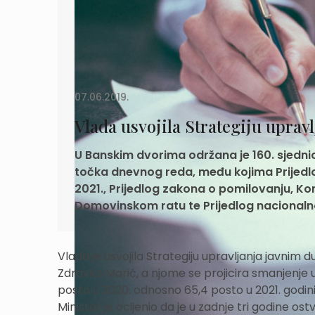
07.06.2019.
Vlada usvojila Strategiju upra
U Banskim dvorima održana je 160. sjednic
točka dnevnog reda, među kojima Prijedlo
2021., Prijedlog zakona o pomilovanju, K
Domovinskom ratu te Prijedlog nacionaln
Vlada je usvojila Strategiju upravljanja javnim d
Zdravko Marić, a njome se projicira smanjenje u
posto u 2020. odnosno 65,4 posto u 2021. godini
Ministar je ocijenio da je u zadnje tri godine o