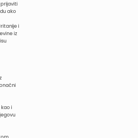
rijaviti
adu ako
itanije i
evine iz
isu
z
Konačni
 kao i
njegovu
skom