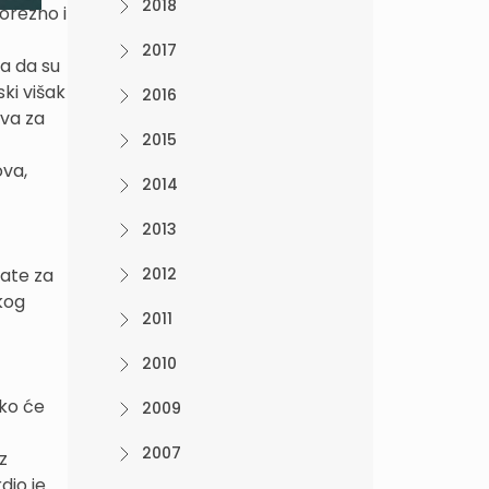
2018
orezno i
2017
 a da su
ki višak
2016
ava za
2015
ova,
2014
2013
mate za
2012
škog
2011
2010
ako će
2009
2007
z
dio je