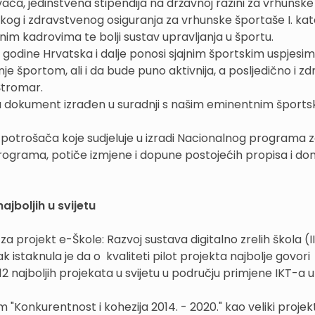
vača, jedinstvena stipendija na državnoj razini za vrhunske
inskog i zdravstvenog osiguranja za vrhunske športaše I. kat
čnim kadrovima te bolji sustav upravljanja u športu.
dine Hrvatska i dalje ponosi sjajnim športskim uspjesim
nje športom, ali i da bude puno aktivnija, a posljedično i zd
Štromar.
da dokument izrađen u suradnji s našim eminentnim šports
u potrošača koje sudjeluje u izradi Nacionalnog programa z
rograma, potiče izmjene i dopune postojećih propisa i do
ajboljih u svijetu
a projekt e-Škole: Razvoj sustava digitalno zrelih škola (II
k istaknula je da o kvaliteti pilot projekta najbolje govori
2 najboljih projekata u svijetu u području primjene IKT-a u
"Konkurentnost i kohezija 2014. - 2020." kao veliki projekt