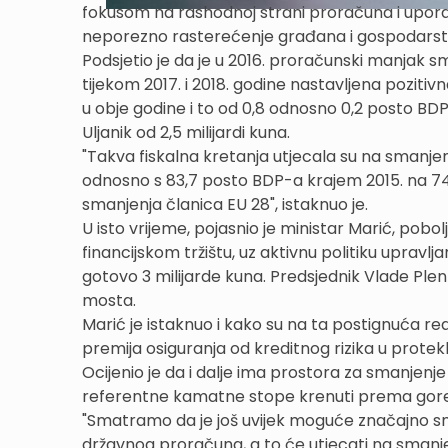
fokusom na rashodnoj strani proračuna i upora
neporezno rasterećenje građana i gospodarst
Podsjetio je da je u 2016. proračunski manjak s
tijekom 2017. i 2018. godine nastavljena poziti
u obje godine i to od 0,8 odnosno 0,2 posto BDP
Uljanik od 2,5 milijardi kuna.
"Takva fiskalna kretanja utjecala su na smanje
odnosno s 83,7 posto BDP-a krajem 2015. na 74,
smanjenja članica EU 28", istaknuo je.
U isto vrijeme, pojasnio je ministar Marić, po
financijskom tržištu, uz aktivnu politiku uprav
gotovo 3 milijarde kuna. Predsjednik Vlade Plenk
mosta.
Marić je istaknuo i kako su na ta postignuća r
premija osiguranja od kreditnog rizika u prote
Ocijenio je da i dalje ima prostora za smanjenj
referentne kamatne stope krenuti prema gore
"Smatramo da je još uvijek moguće značajno sman
državnog proračuna, a to će utjecati na smanjen