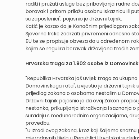
raditi i pružati usluge bez pribavljanja radne doz
boravak i pritom prilažu osobnu iskaznicu ili pu
su zaposlenici", pojasnio je državni tajnik.
Katić je kazao da je Konačnim prijedlogom zakon
Sjeverne Irske zadržati privremeni odnosno staln
EU te se propisuje obveza da u određenom ro
kojim se regulira boravak državljana trećih zem
Hrvatska traga za 1.902 osobe iz Domovinsk
"Republika Hrvatska još uvijek traga za ukupno 1
Domovinskoga rata", izvijestio je državni tajnik
prijedlog zakona o osobama nestalim u Domov
Državni tajnik pojasnio je da ovaj Zakon propisu
nestanka, prikupljanja istraživanja i saznanja 
suradnju s međunarodnim organizacijama, drugi
provedbu.
"U izradi ovog zakona, kroz koji šaljemo snažn
mjerodavnih tijela u Republici Hrvatskoj sudjelo