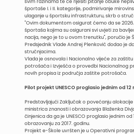
svim razinama te će riješiti pitanje obuke nepli
športaše I. i II. kategorije, podmirivanje mirov
ulaganje u športsku infrastrukturu, skrb o stru
"Ovim dokumentom osigurat ćemo da se 2026. go
športaša kojima su osigurani svi uvjeti za bavlje
nacija, nego je to u ovom trenutku", poručio je 
Predsjednik Vlade Andrej Plenković dodao je 
stručnjacima.
Vlada je osnovala i Nacionalno vijeće za zaštit
potrošača i Izvješća o provedbi Nacionalnog p
novih propisa iz područja zaštite potrošača.
Pilot projekt UNESCO proglasio jednim od 12 n
Predstavljajući Zaključak o povećanju alokacije z
ministrica znanosti i obrazovanja Blaženka Divja
činjenica da ga je UNESCO proglasio jednim od 1
obrazovanju za 2017. godinu.
Projekt e-Škole uvršten je u Operativni program 