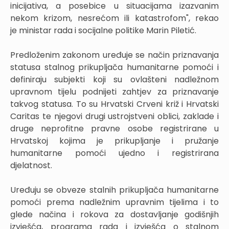
inicijativa, a posebice u situacijama izazvanim
nekom krizom, nesrećom ili katastrofom", rekao
je ministar rada i socijalne politike Marin Piletić.
Predloženim zakonom uređuje se način priznavanja
statusa stalnog prikupljača humanitarne pomoći i
definiraju subjekti koji su ovlašteni nadležnom
upravnom tijelu podnijeti zahtjev za priznavanje
takvog statusa. To su Hrvatski Crveni križ i Hrvatski
Caritas te njegovi drugi ustrojstveni oblici, zaklade i
druge neprofitne pravne osobe registrirane u
Hrvatskoj kojima je prikupljanje i pružanje
humanitarne pomoći ujedno i registrirana
djelatnost.
Uređuju se obveze stalnih prikupljača humanitarne
pomoći prema nadležnim upravnim tijelima i to
glede načina i rokova za dostavljanje godišnjih
izvješća, programa rada i izvješća o stalnom