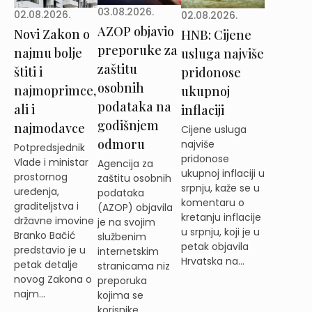
03.08.2026.
02.08.2026.
02.08.2026.
AZOP objavio
Novi Zakon o
HNB: Cijene
preporuke za
najmu bolje
usluga najviše
zaštitu
štiti i
pridonose
osobnih
najmoprimce,
ukupnoj
podataka na
ali i
inflaciji
godišnjem
najmodavce
Cijene usluga
odmoru
najviše
Potpredsjednik
pridonose
Vlade i ministar
Agencija za
ukupnoj inflaciji u
prostornog
zaštitu osobnih
srpnju, kaže se u
uređenja,
podataka
komentaru o
graditeljstva i
(AZOP) objavila
kretanju inflacije
državne imovine
je na svojim
u srpnju, koji je u
Branko Bačić
službenim
petak objavila
predstavio je u
internetskim
Hrvatska na...
petak detalje
stranicama niz
novog Zakona o
preporuka
najm...
kojima se
korisnike