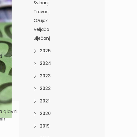
Svibanj
Travanj
Ožujak
Veljača
Siječanj
2025
a
2024
a
2023
2022
2021
a glavni
2020
nih
2019