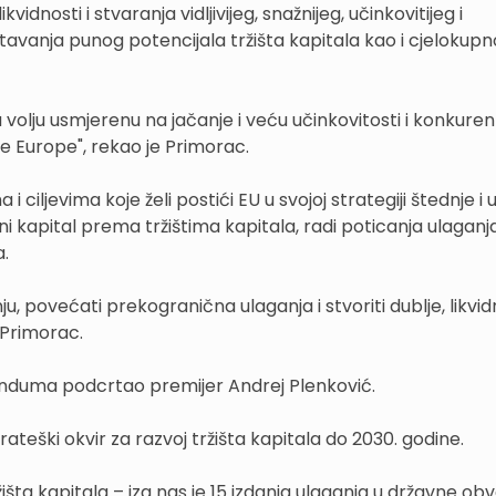
vidnosti i stvaranja vidljivijeg, snažnijeg, učinkovitijeg i
štavanja punog potencijala tržišta kapitala kao i cjelokup
volju usmjerenu na jačanje i veću učinkovitosti i konkure
ne Europe", rekao je Primorac.
ciljevima koje želi postići EU u svojoj strategiji štednje i 
tni kapital prema tržištima kapitala, radi poticanja ulaganj
a.
anju, povećati prekogranična ulaganja i stvoriti dublje, likvidn
 Primorac.
anduma podcrtao premijer Andrej Plenković.
rateški okvir za razvoj tržišta kapitala do 2030. godine.
šta kapitala – iza nas je 15 izdanja ulaganja u državne obv