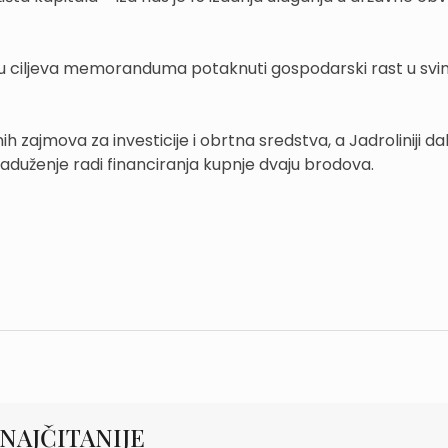
nju ciljeva memoranduma potaknuti gospodarski rast u svi
h zajmova za investicije i obrtna sredstva, a Jadroliniji da
duženje radi financiranja kupnje dvaju brodova.
NAJČITANIJE