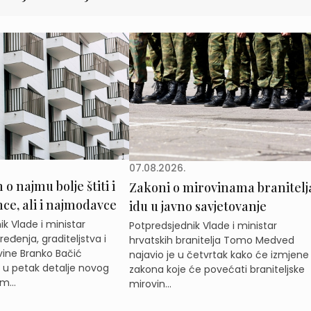
07.08.2026.
o najmu bolje štiti i
Zakoni o mirovinama branitelj
e, ali i najmodavce
idu u javno savjetovanje
k Vlade i ministar
Potpredsjednik Vlade i ministar
eđenja, graditeljstva i
hrvatskih branitelja Tomo Medved
ine Branko Bačić
najavio je u četvrtak kako će izmjene
e u petak detalje novog
zakona koje će povećati braniteljske
m...
mirovin...