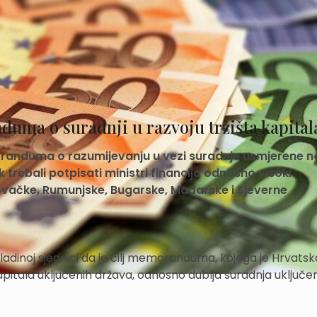
duma o suradnji u razvoju tržišta kapital
moranduma o razumijevanju u vezi suradnje usmjerene n
ak trebali potpisati ministri financija odnosno visoki
Slovačke, Rumunjske, Bugarske, Mađarske i Sjeverne
ladinoj sjednici da je cilj memoranduma, kojega je Hrvatsk
 kapitala uključenih država, odnosno dublja suradnja uključe