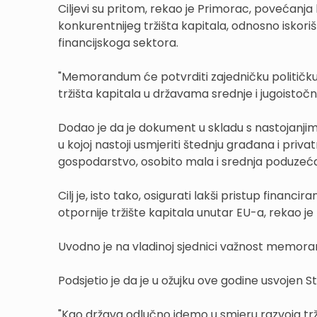
Ciljevi su pritom, rekao je Primorac, povećanja lik
konkurentnijeg tržišta kapitala, odnosno iskori
financijskoga sektora.
"Memorandum će potvrditi zajedničku političku 
tržišta kapitala u državama srednje i jugoistoč
Dodao je da je dokument u skladu s nastojanjima i 
u kojoj nastoji usmjeriti štednju građana i priva
gospodarstvo, osobito mala i srednja poduzeć
Cilj je, isto tako, osigurati lakši pristup financir
otpornije tržište kapitala unutar EU-a, rekao je
Uvodno je na vladinoj sjednici važnost memor
Podsjetio je da je u ožujku ove godine usvojen St
"Kao država odlučno idemo u smjeru razvoja trži