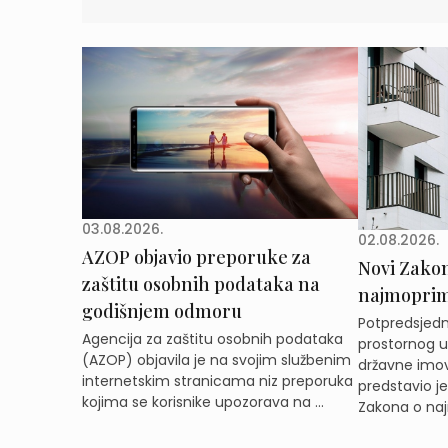
03.08.2026.
02.08.2026.
AZOP objavio preporuke za
Novi Zakon 
zaštitu osobnih podataka na
najmoprimc
godišnjem odmoru
Potpredsjedni
Agencija za zaštitu osobnih podataka
prostornog ur
(AZOP) objavila je na svojim službenim
državne imov
internetskim stranicama niz preporuka
predstavio j
kojima se korisnike upozorava na ...
Zakona o naj