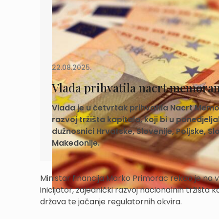
22.08.2025.
Vlada prihvatila nacrt memoran
Vlada je u četvrtak prihvatila Nacrt Me
razvoj tržišta kapitala, koji bi u ponedjelj
dužnosnici Hrvatske, Slovenije, Poljske, 
Makedonije.
Ministar financija Marko Primorac rekao je na v
inicijator, zajednički razvoj nacionalnih tržišta
država te jačanje regulatornih okvira.