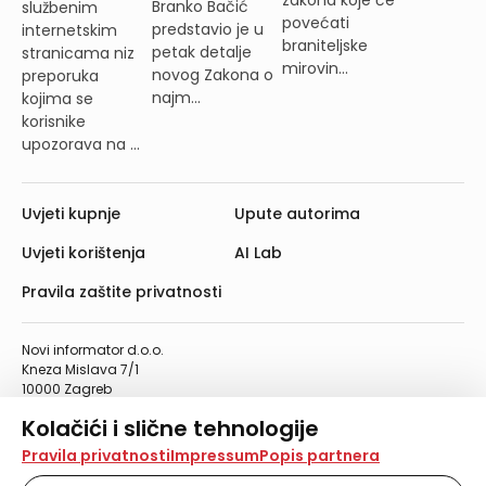
zakona koje će
Branko Bačić
službenim
povećati
predstavio je u
internetskim
braniteljske
petak detalje
stranicama niz
mirovin...
novog Zakona o
preporuka
najm...
kojima se
korisnike
upozorava na ...
Uvjeti kupnje
Upute autorima
Uvjeti korištenja
AI Lab
Pravila zaštite privatnosti
Novi informator d.o.o.
Kneza Mislava 7/1
10000 Zagreb
Telefon: 01/4555-454
Kolačići i slične tehnologije
Telefaks: 01/4612-553
info@informator.hr
Na našoj web stranici koristimo kolačiće i slične
Pravila privatnosti
Impressum
Popis partnera
tehnologije za pohranu, čitanje i obradu informacija na