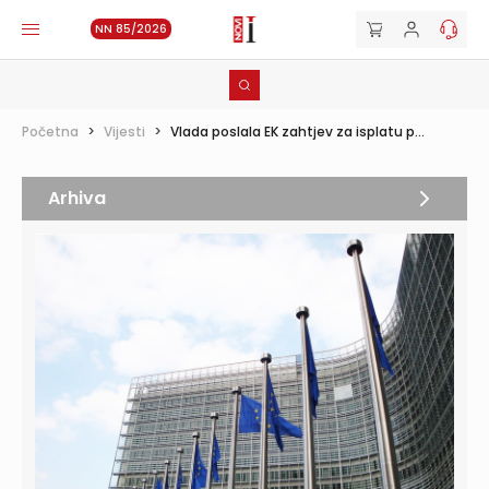
NN 85/2026
Početna
>
Vijesti
>
Vlada poslala EK zahtjev za isplatu p...
Arhiva