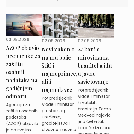
03.08.2026.
02.08.2026.
07.08.2026.
AZOP objavio
Novi Zakon o
Zakoni o
preporuke za
najmu bolje
mirovinama
zaštitu
štiti i
branitelja idu
osobnih
najmoprimce,
u javno
podataka na
ali i
savjetovanje
godišnjem
najmodavce
Potpredsjednik
odmoru
Vlade i ministar
Potpredsjednik
hrvatskih
Vlade i ministar
Agencija za
branitelja Tomo
prostornog
zaštitu osobnih
Medved najavio
uređenja,
podataka
je u četvrtak
graditeljstva i
(AZOP) objavila
kako će izmjene
državne imovine
je na svojim