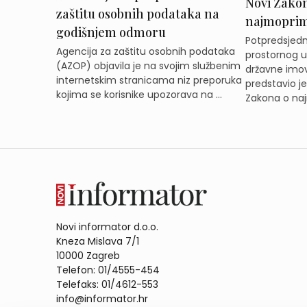
Novi Zakon 
zaštitu osobnih podataka na
najmoprimc
godišnjem odmoru
Potpredsjedni
Agencija za zaštitu osobnih podataka
prostornog ur
(AZOP) objavila je na svojim službenim
državne imov
internetskim stranicama niz preporuka
predstavio j
kojima se korisnike upozorava na ...
Zakona o naj
Novi informator d.o.o.
Kneza Mislava 7/1
10000 Zagreb
Telefon: 01/4555-454
Telefaks: 01/4612-553
info@informator.hr