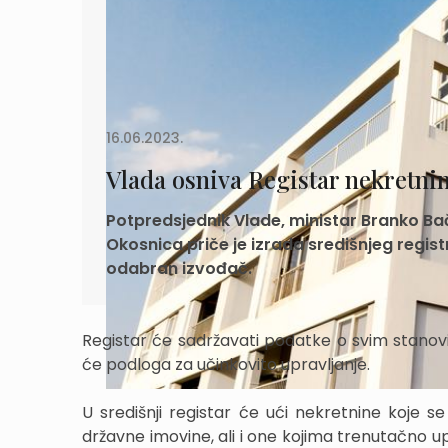
16.06.2023.
Vlada osniva Registar nekretni
Potpredsjednik Vlade, ministar Branko Ba
Okosnica priče je izrada središnjeg regis
odabran izvođač.
Registar će sadržavati podatke o svim stanovi
će podloga za učinkovito upravljanje.
U središnji registar će ući nekretnine koje s
državne imovine, ali i one kojima trenutačno upr