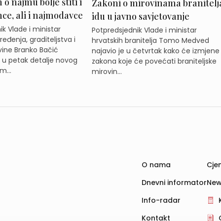
o najmu bolje štiti i
Zakoni o mirovinama branitelj
e, ali i najmodavce
idu u javno savjetovanje
k Vlade i ministar
Potpredsjednik Vlade i ministar
eđenja, graditeljstva i
hrvatskih branitelja Tomo Medved
ine Branko Bačić
najavio je u četvrtak kako će izmjene
e u petak detalje novog
zakona koje će povećati braniteljske
m...
mirovin...
O nama
Cjen
Dnevni informator
New
Info-radar
Kontakt