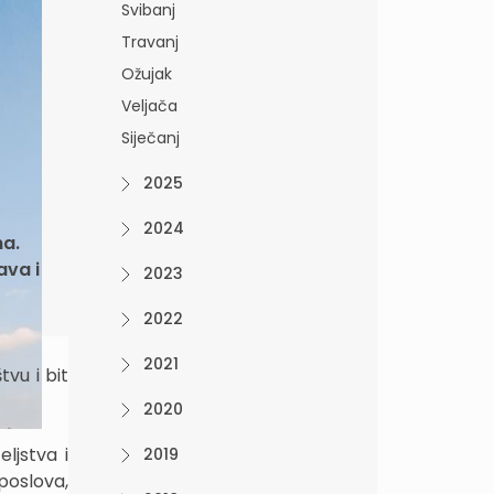
Svibanj
Travanj
Ožujak
Veljača
Siječanj
2025
2024
na.
ava i
2023
2022
2021
vu i bit
2020
ljstva i
2019
 poslova,