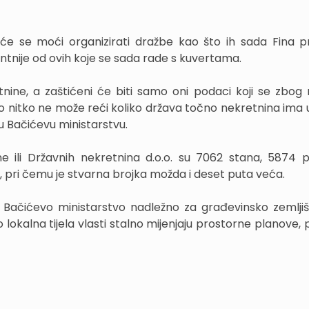
a će se moći organizirati dražbe kao što ih sada Fina p
tnije od ovih koje se sada rade s kuvertama.
tnine, a zaštićeni će biti samo oni podaci koji se zbog ra
o nitko ne može reći koliko država točno nekretnina ima
 u Bačićevu ministarstvu.
ne ili Državnih nekretnina d.o.o. su 7062 stana, 5874 
a, pri čemu je stvarna brojka možda i deset puta veća.
e Bačićevo ministarstvo nadležno za građevinsko zemljiš
 lokalna tijela vlasti stalno mijenjaju prostorne planove, 