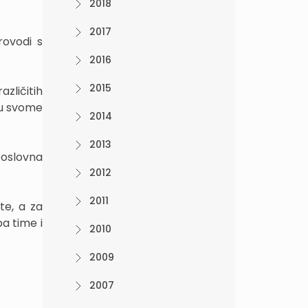
2018
2017
rovodi s
2016
2015
zličitih
 u svome
2014
2013
poslovna
2012
2011
te, a za
pa time i
2010
2009
2007