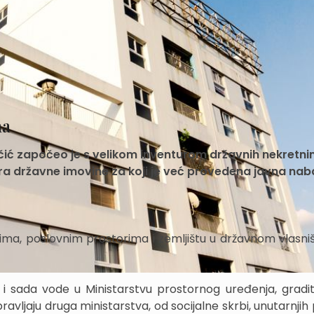
na
čić započeo je s velikom inventurom državnih nekretni
tra državne imovine za koji je već provedena javna nab
ma, poslovnim prostorima i zemljištu u državnom vlasništ
e i sada vode u Ministarstvu prostornog uređenja, gradite
avljaju druga ministarstva, od socijalne skrbi, unutarnjih