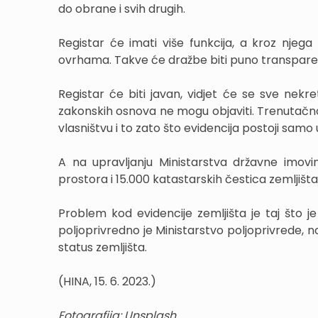
do obrane i svih drugih.
Registar će imati više funkcija, a kroz njeg
ovrhama. Takve će dražbe biti puno transparen
Registar će biti javan, vidjet će se sve nekre
zakonskih osnova ne mogu objaviti. Trenutačn
vlasništvu i to zato što evidencija postoji samo
A na upravljanju Ministarstva državne imovi
prostora i 15.000 katastarskih čestica zemljišt
Problem kod evidencije zemljišta je taj što j
poljoprivredno je Ministarstvo poljoprivrede, no
status zemljišta.
(HINA, 15. 6. 2023.)
Fotografija: Unsplash