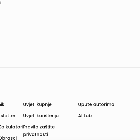
a
ik
Uvjeti kupnje
Upute autorima
sletter
Uvjeti korištenja
AI Lab
Kalkulatori
Pravila zaštite
privatnosti
Obrasci