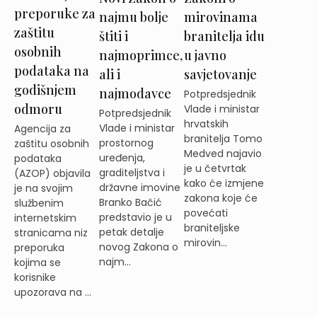
preporuke za
najmu bolje
mirovinama
zaštitu
štiti i
branitelja idu
osobnih
najmoprimce,
u javno
podataka na
ali i
savjetovanje
godišnjem
najmodavce
Potpredsjednik
odmoru
Vlade i ministar
Potpredsjednik
hrvatskih
Vlade i ministar
Agencija za
branitelja Tomo
prostornog
zaštitu osobnih
Medved najavio
uređenja,
podataka
je u četvrtak
graditeljstva i
(AZOP) objavila
kako će izmjene
državne imovine
je na svojim
zakona koje će
Branko Bačić
službenim
povećati
predstavio je u
internetskim
braniteljske
petak detalje
stranicama niz
mirovin...
novog Zakona o
preporuka
najm...
kojima se
korisnike
upozorava na ...