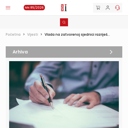
NN 85/2026
Početna
>
Vijesti
>
Vlada na zatvorenoj sjednici razriješ...
Arhiva