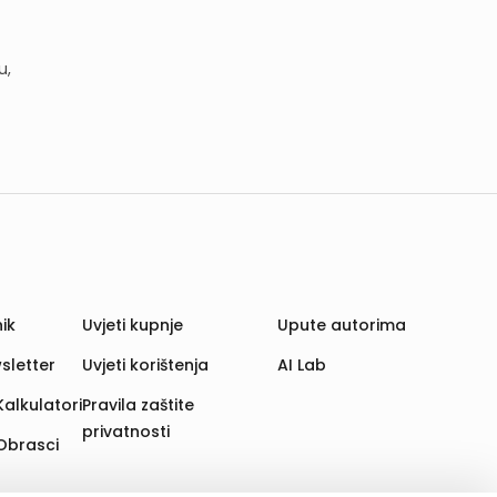
u,
ik
Uvjeti kupnje
Upute autorima
sletter
Uvjeti korištenja
AI Lab
Kalkulatori
Pravila zaštite
privatnosti
Obrasci