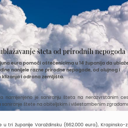
 ublažavanje šteta od prirodnih nepogoda
lijuna eura pomoći oštećenicima u 14 županija da ublaž
odine nanijele razne prirodne nepogode, od olujnog i
klizanja i odrona zemljišta.
eura namijenjeno je saniranju šteta na nerazvrstanim c
a saniranje štete na obiteljskim i višestambenim zgradama 
 u tri županije Varaždinsku (662.000 eura), Krapinsko-