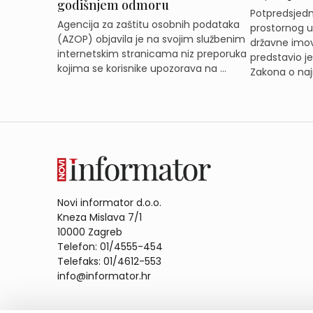
godišnjem odmoru
Potpredsjedni
Agencija za zaštitu osobnih podataka
prostornog ur
(AZOP) objavila je na svojim službenim
državne imov
internetskim stranicama niz preporuka
predstavio j
kojima se korisnike upozorava na ...
Zakona o naj
Novi informator d.o.o.
Kneza Mislava 7/1
10000 Zagreb
Telefon: 01/4555-454
Telefaks: 01/4612-553
info@informator.hr