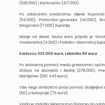
(526.000) i Karlovačku (417.000).
Po odobrenim sredstvima, slijede Koprivnič
(54.500), Primorsko-goranska (40.000), Br
bilogorska (17.000) županija.
Manje od deset tisuća eura pripalo je Virovi
moslavačkoj (4.200) i Požeško-slavonskoj župani
Karlovcu 332.000 eura, Lekeniku 50 eura
Po dobivenoj pomoći, među gradovima i općinam
država će doznačiti i Bednji (278.000), Preg
Martijanec (100. 445 eura).
Više nego simbolični iznosi pomoći dodijeljen
(60) u Suhopolje (75 eura).
Vlada je zadužila Ministarstvo financija da odo