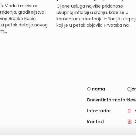
k Vlade i ministar
Cijene usluga najviše pridonose
eđenja, graditeljstva i
ukupnoj inflaciji u srpnju, kaže se u
ine Branko Bačić
komentaru o kretanju inflacije u srpnj
e u petak detalje novog
koji je u petak objavila Hrvatska na...
m...
O nama
Cjen
Dnevni informator
New
Info-radar
Kontakt