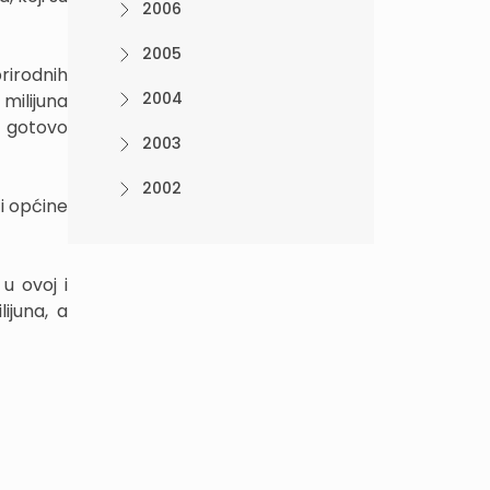
2006
2005
rirodnih
2004
milijuna
, gotovo
2003
2002
i općine
u ovoj i
ijuna, a