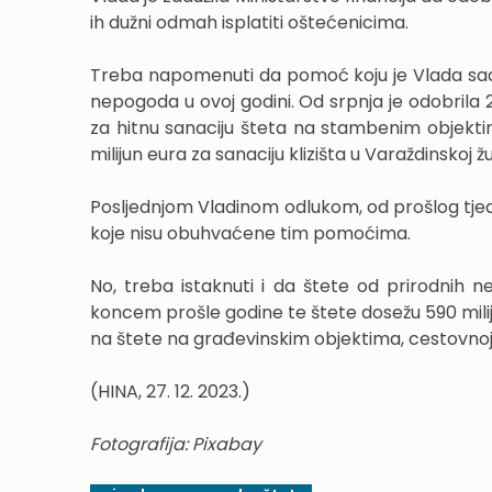
ih dužni odmah isplatiti oštećenicima.
Treba napomenuti da pomoć koju je Vlada sada
nepogoda u ovoj godini. Od srpnja je odobrila 
za hitnu sanaciju šteta na stambenim objektim
milijun eura za sanaciju klizišta u Varaždinskoj žu
Posljednjom Vladinom odlukom, od prošlog tje
koje nisu obuhvaćene tim pomoćima.
No, treba istaknuti i da štete od prirodnih
koncem prošle godine te štete dosežu 590 miliju
na štete na građevinskim objektima, cestovnoj i
(HINA, 27. 12. 2023.)
Fotografija: Pixabay