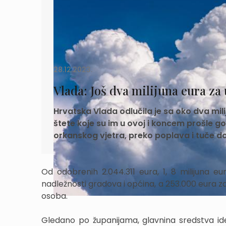
28.12.2023.
Vlada: Još dva milijuna eura za
Hrvatska Vlada odlučila je sa oko dva mi
štete koje su im u ovoj i koncem prošle g
orkanskog vjetra, preko poplava i tuče do 
Od odobrenih 2.044.311 eura, 1, 8 milijuna 
nadležnosti gradova i općina, a 253.000 eura z
osoba.
Gledano po županijama, glavnina sredstva ide