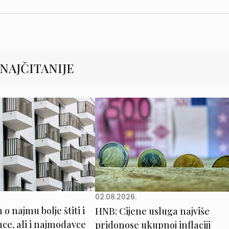
NAJČITANIJE
02.08.2026.
o najmu bolje štiti i
HNB: Cijene usluga najviše
e, ali i najmodavce
pridonose ukupnoj inflaciji