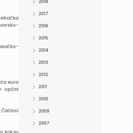
2018
2017
grebačka
ovarsko-
2016
2015
Sisačko-
2014
2013
2012
uća eura
2011
e općini
2010
 Čačinci
2009
2007
 koji su