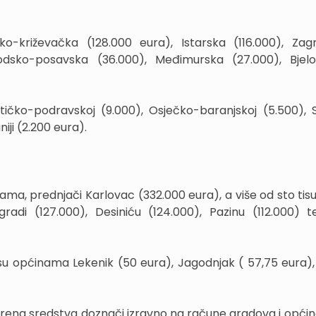
ko-križevačka (128.000 eura), Istarska (116.000), Za
odsko-posavska (36.000), Međimurska (27.000), Bjel
tičko-podravskoj (9.000), Osječko-baranjskoj (5.500), 
ji (2.200 eura).
a, prednjači Karlovac (332.000 eura), a više od sto tis
radi (127.000), Desiniću (124.000), Pazinu (112.000) t
i su općinama Lekenik (50 eura), Jagodnjak ( 57,75 eura),
brena sredstva doznači izravno na račune gradova i općina,