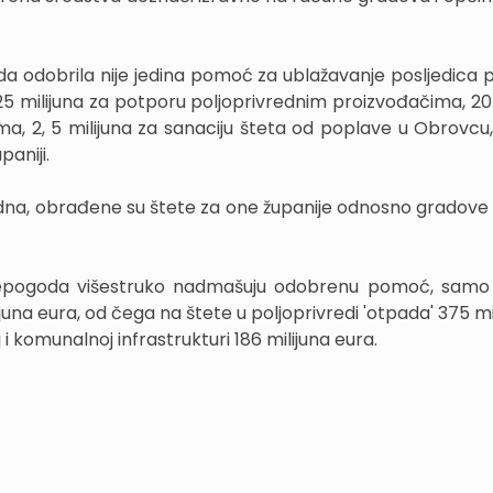
 odobrila nije jedina pomoć za ublažavanje posljedica p
25 milijuna za potporu poljoprivrednim proizvođačima, 20 
a, 2, 5 milijuna za sanaciju šteta od poplave u Obrovcu
paniji.
dna, obrađene su štete za one županije odnosno gradove 
 nepogoda višestruko nadmašuju odobrenu pomoć, samo 
na eura, od čega na štete u poljoprivredi 'otpada' 375 mil
 komunalnoj infrastrukturi 186 milijuna eura.