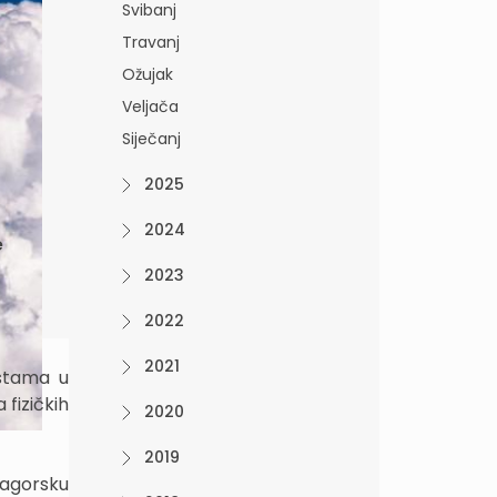
Svibanj
Travanj
Ožujak
Veljača
Siječanj
2025
2024
e
2023
2022
2021
estama u
fizičkih
2020
2019
zagorsku