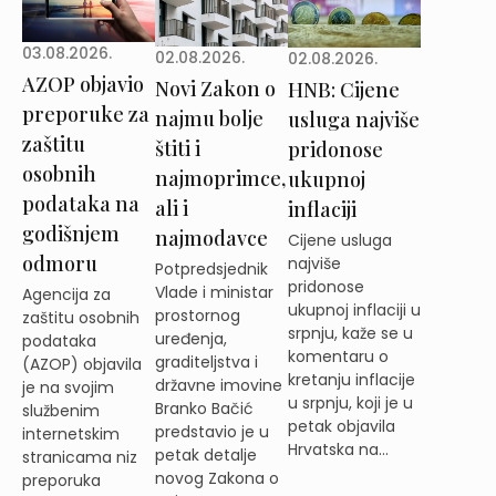
03.08.2026.
02.08.2026.
02.08.2026.
AZOP objavio
Novi Zakon o
HNB: Cijene
preporuke za
najmu bolje
usluga najviše
zaštitu
štiti i
pridonose
osobnih
najmoprimce,
ukupnoj
podataka na
ali i
inflaciji
godišnjem
najmodavce
Cijene usluga
odmoru
najviše
Potpredsjednik
pridonose
Vlade i ministar
Agencija za
ukupnoj inflaciji u
prostornog
zaštitu osobnih
srpnju, kaže se u
uređenja,
podataka
komentaru o
graditeljstva i
(AZOP) objavila
kretanju inflacije
državne imovine
je na svojim
u srpnju, koji je u
Branko Bačić
službenim
petak objavila
predstavio je u
internetskim
Hrvatska na...
petak detalje
stranicama niz
novog Zakona o
preporuka