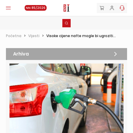
NN 85/2026
Početna
>
Vijesti
>
Visoke cijene nafte mogle bi ugroziti...
Arhiva