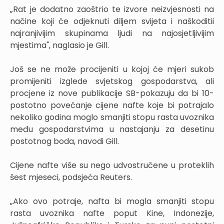
„Rat je dodatno zaoštrio te izvore neizvjesnosti na
načine koji će odjeknuti diljem svijeta i naškoditii
najranjivijim skupinama ljudi na najosjetljivijim
mjestima", naglasio je Gill.
Još se ne može procijeniti u kojoj će mjeri sukob
promijeniti izglede svjetskog gospodarstva, ali
procjene iz nove publikacije SB-pokazuju da bi 10-
postotno povećanje cijene nafte koje bi potrajalo
nekoliko godina moglo smanjiti stopu rasta uvoznika
među gospodarstvima u nastajanju za desetinu
postotnog boda, navodi Gill.
Cijene nafte više su nego udvostručene u proteklih
šest mjeseci, podsjeća Reuters.
„Ako ovo potraje, nafta bi mogla smanjiti stopu
rasta uvoznika nafte poput Kine, Indonezije,