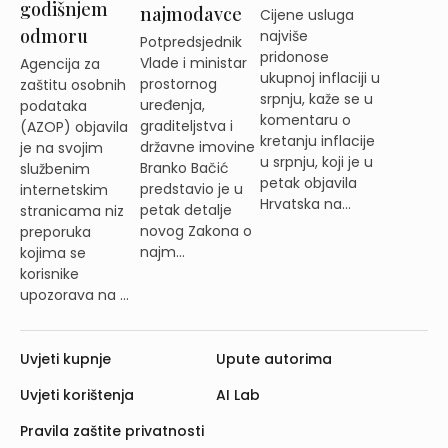
godišnjem
najmodavce
Cijene usluga
odmoru
najviše
Potpredsjednik
pridonose
Vlade i ministar
Agencija za
ukupnoj inflaciji u
prostornog
zaštitu osobnih
srpnju, kaže se u
uređenja,
podataka
komentaru o
graditeljstva i
(AZOP) objavila
kretanju inflacije
državne imovine
je na svojim
u srpnju, koji je u
Branko Bačić
službenim
petak objavila
predstavio je u
internetskim
Hrvatska na...
petak detalje
stranicama niz
novog Zakona o
preporuka
najm...
kojima se
korisnike
upozorava na ...
Uvjeti kupnje
Upute autorima
Uvjeti korištenja
AI Lab
Pravila zaštite privatnosti