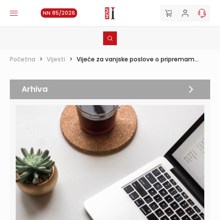
NN 85/2026
Početna
>
Vijesti
>
Vijeće za vanjske poslove o pripremam...
Arhiva