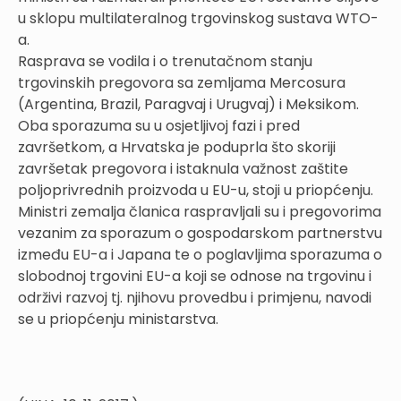
u sklopu multilateralnog trgovinskog sustava WTO-
a.
Rasprava se vodila i o trenutačnom stanju
trgovinskih pregovora sa zemljama Mercosura
(Argentina, Brazil, Paragvaj i Urugvaj) i Meksikom.
Oba sporazuma su u osjetljivoj fazi i pred
završetkom, a Hrvatska je poduprla što skoriji
završetak pregovora i istaknula važnost zaštite
poljoprivrednih proizvoda u EU-u, stoji u priopćenju.
Ministri zemalja članica raspravljali su i pregovorima
vezanim za sporazum o gospodarskom partnerstvu
između EU-a i Japana te o poglavljima sporazuma o
slobodnoj trgovini EU-a koji se odnose na trgovinu i
održivi razvoj tj. njihovu provedbu i primjenu, navodi
se u priopćenju ministarstva.