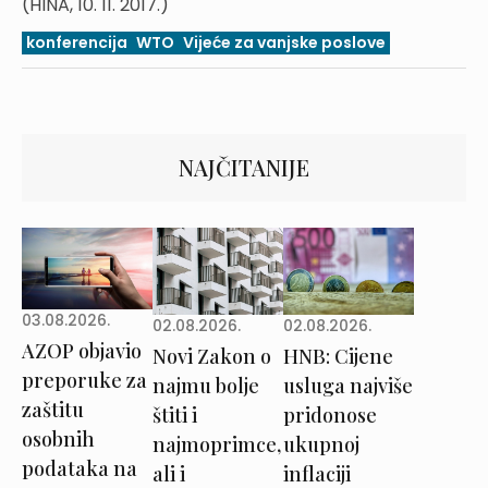
(HINA, 10. 11. 2017.)
konferencija
WTO
Vijeće za vanjske poslove
NAJČITANIJE
03.08.2026.
02.08.2026.
02.08.2026.
AZOP objavio
Novi Zakon o
HNB: Cijene
preporuke za
najmu bolje
usluga najviše
zaštitu
štiti i
pridonose
osobnih
najmoprimce,
ukupnoj
podataka na
ali i
inflaciji