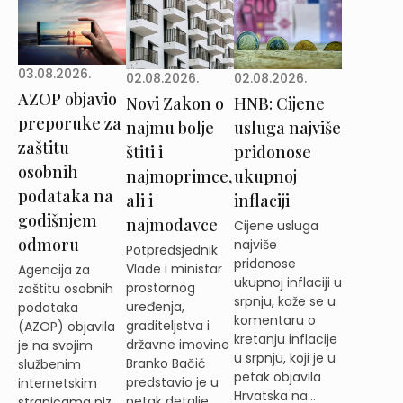
03.08.2026.
02.08.2026.
02.08.2026.
AZOP objavio
Novi Zakon o
HNB: Cijene
preporuke za
najmu bolje
usluga najviše
zaštitu
štiti i
pridonose
osobnih
najmoprimce,
ukupnoj
podataka na
ali i
inflaciji
godišnjem
najmodavce
Cijene usluga
odmoru
najviše
Potpredsjednik
pridonose
Vlade i ministar
Agencija za
ukupnoj inflaciji u
prostornog
zaštitu osobnih
srpnju, kaže se u
uređenja,
podataka
komentaru o
graditeljstva i
(AZOP) objavila
kretanju inflacije
državne imovine
je na svojim
u srpnju, koji je u
Branko Bačić
službenim
petak objavila
predstavio je u
internetskim
Hrvatska na...
petak detalje
stranicama niz