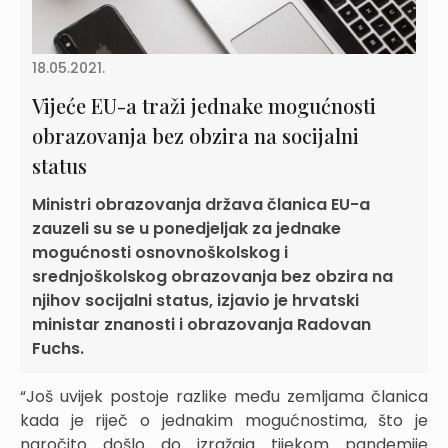
18.05.2021.
Vijeće EU-a traži jednake mogućnosti
obrazovanja bez obzira na socijalni
status
Ministri obrazovanja država članica EU-a
zauzeli su se u ponedjeljak za jednake
mogućnosti osnovnoškolskog i
srednjoškolskog obrazovanja bez obzira na
njihov socijalni status, izjavio je hrvatski
ministar znanosti i obrazovanja Radovan
Fuchs.
“Još uvijek postoje razlike među zemljama članica
kada je riječ o jednakim mogućnostima, što je
naročito došlo do izražaja tijekom pandemije