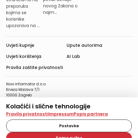
novog Zakona o
preporuka
najm...
kojima se
korisnike
upozorava na ...
Uvjeti kupnje
Upute autorima
Uvjeti korištenja
AI Lab
Pravila zaštite privatnosti
Novi informator d.o.o.
Kneza Mislava 7/1
10000 Zagreb
Telefon: 01/4555-454
Kolačići i slične tehnologije
Telefaks: 01/4612-553
info@informator.hr
Na našoj web stranici koristimo kolačiće i slične
Pravila privatnosti
Impressum
Popis partnera
tehnologije za pohranu, čitanje i obradu informacija na
vašem uređaju. Time poboljšavamo korisničko iskustvo,
Postavke
PRATITE NAS:
analiziramo promet na stranici te prikazujemo sadržaje i
oglase koji vas zanimaju. Korisnički profili mogu se kreirati
Samo nužno