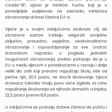
Covida-19”, izjavio je ministar Fuchs, koji je u
ponedjeljak sudjelovao na sastanku ministara
obrazovanja država članica EU-a.
Vijeće je u svojim zaključcima istaknulo cilj da
obrazovni sustavi trebaju osigurati socijalno
uključivo, pravedno, uspješno, visokokvalitetno
obrazovanje i osposobljavanje za sve. Unatoč
stanovitom napretku u pogledu jednakih
mogućnosti obrazovanja, podaci pokazuju da je u
EU-u među djecom s poteškoćama u razvoju i dalje
veliki dio onih koji prerano napuštaju školu, više od
petine njih, 20,3 posto, ne dovrši školovanje. Djeca
stranaca također imaju puno veće izglede za rano
napuštanje školovanja od njihovih domaćih vršnjaka,
22,2 posto prema 8,9 posto.
U zaključcima se pozivaju države članice da potiču i