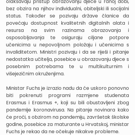
olakšavaju pristup obrazovanju djece u ranoj dobi,
bez obzira na njihov individualni, obiteljski ili socijalni
status. Također se pozivaju države članice da
povećaju dostupnost kvalitetnih digitalnih alata i
resursa na svim razinama obrazovanja i
osposobljavanja te osiguraju ciljane potpore
učenicima u nepovoljnom položaju i učenicima s
invaliditetom. Ministri pozivaju i da se riješi i pitanje
nedostatka učitelja, posebice u obrazovanju djece s
posebnim potrebama te u multikulturnim i
višejezičnim okruženjima.
Ministar Fuchs je izrazio nadu da će uskoro ponovno
biti pokrenuti programi razmjene studenata
Erasmus i Erasmus +, koji su bili obustavljeni zbog
pandemije koronavirusa. Na pitanje novinara kako
će proći, s obzirom na pandemiju, završetak školske
godine, posebice za maturante u Hrvatskoj, ministar
Fuchs je rekao da ne očekuje nikakve probleme.