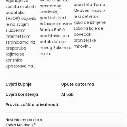
Vlade i ministar
Agencija za
branitelja Tomo
prostornog
zaštitu osobnih
Medved najavio
uređenja,
podataka
je u četvrtak
graditeljstva i
(AZOP) objavila
kako će izmjene
državne imovine
je na svojim
zakona koje će
Branko Bačić
službenim
povećati
predstavio je u
internetskim
braniteljske
petak detalje
stranicama niz
mirovin...
novog Zakona o
preporuka
najm...
kojima se
korisnike
upozorava na ...
Uvjeti kupnje
Upute autorima
Uvjeti korištenja
AI Lab
Pravila zaštite privatnosti
Novi informator d.o.o.
Kneza Mislava 7/1