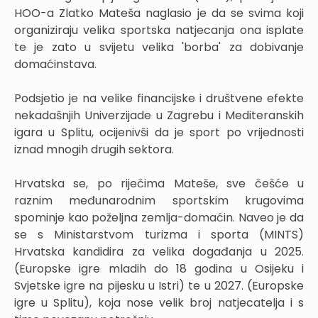
HOO-a Zlatko Mateša naglasio je da se svima koji
organiziraju velika sportska natjecanja ona isplate
te je zato u svijetu velika 'borba' za dobivanje
domaćinstava.
Podsjetio je na velike financijske i društvene efekte
nekadašnjih Univerzijade u Zagrebu i Mediteranskih
igara u Splitu, ocijenivši da je sport po vrijednosti
iznad mnogih drugih sektora.
Hrvatska se, po riječima Mateše, sve češće u
raznim međunarodnim sportskim krugovima
spominje kao poželjna zemlja-domaćin. Naveo je da
se s Ministarstvom turizma i sporta (MINTS)
Hrvatska kandidira za velika događanja u 2025.
(Europske igre mladih do 18 godina u Osijeku i
Svjetske igre na pijesku u Istri) te u 2027. (Europske
igre u Splitu), koja nose velik broj natjecatelja i s