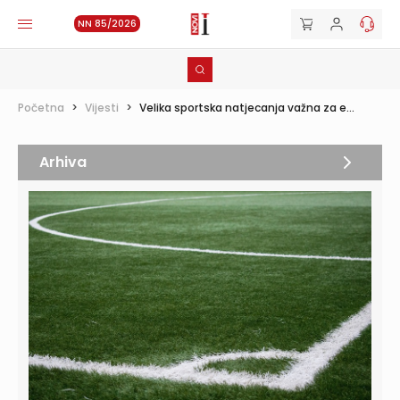
NN 85/2026
Početna
>
Vijesti
>
Velika sportska natjecanja važna za e...
Arhiva