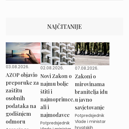
NAJČITANIJE
03.08.2026.
02.08.2026.
07.08.2026.
AZOP objavio
Novi Zakon o
Zakoni o
preporuke za
najmu bolje
mirovinama
zaštitu
štiti i
branitelja idu
osobnih
najmoprimce,
u javno
podataka na
ali i
savjetovanje
godišnjem
najmodavce
Potpredsjednik
odmoru
Vlade i ministar
Potpredsjednik
hrvatskih