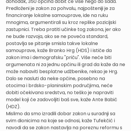
dohodak, 350 općina dobit će više nego do sada.
Predloženi je zakon za pohvalu, najpošteniji je za
financiranje lokalne samouprave, ide na ruku
mnogima, argumentirali su kroz replike pozicijski
zastupnici. Treba pratiti učinke tog zakona, jer ako
ne bude razvoja, ako se ne poveća standard,
postavlja se pitanje smisla takve lokalne
samouprave, kaže Branko Hrg (HDS) i ističe da
zakon ima i demografsku "priču". Više neće biti
argumenata ni za jednu općinu ili grad da kaže da ne
može nabaviti besplatne udžbenike, rekao je Hrg.
Dalo se nasluti da neke općine, posebno na
otocima i brdsko-planinskim područjima, neće
dobiti očekivana sredstva, no teško je napraviti
model koji će zadovoljiti baš sve, kaže Ante Babić
(HDZ).
Mislimo da smo izradili dobar zakon u suradnji sa
svim dionicima na koje se odnosi, kaže Tufekčić i
navodi da se zakon nastavlja na poreznu reformu s