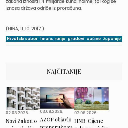
zakona iznositi 1,4 milijarde kuna, naime, tolikog se
iznosa država odriče iz proračuna.
(HINA, 11. 10. 2017.)
Hrvatski sabor
financiranje
gradovi
općine
županije
NAJČITANIJE
03.08.2026.
02.08.2026.
02.08.2026.
AZOP objavio
Novi Zakon o
HNB: Cijene
preporuke za