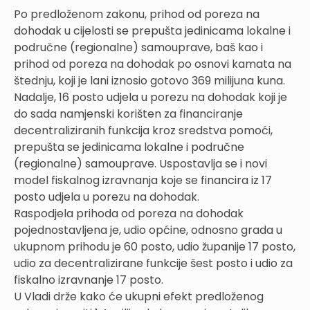
Po predloženom zakonu, prihod od poreza na
dohodak u cijelosti se prepušta jedinicama lokalne i
područne (regionalne) samouprave, baš kao i
prihod od poreza na dohodak po osnovi kamata na
štednju, koji je lani iznosio gotovo 369 milijuna kuna.
Nadalje, 16 posto udjela u porezu na dohodak koji je
do sada namjenski korišten za financiranje
decentraliziranih funkcija kroz sredstva pomoći,
prepušta se jedinicama lokalne i područne
(regionalne) samouprave. Uspostavlja se i novi
model fiskalnog izravnanja koje se financira iz 17
posto udjela u porezu na dohodak.
Raspodjela prihoda od poreza na dohodak
pojednostavljena je, udio općine, odnosno grada u
ukupnom prihodu je 60 posto, udio županije 17 posto,
udio za decentralizirane funkcije šest posto i udio za
fiskalno izravnanje 17 posto.
U Vladi drže kako će ukupni efekt predloženog