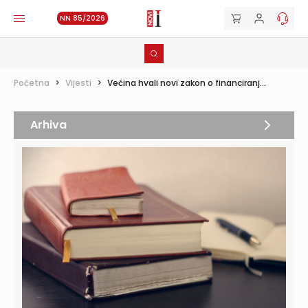
NN 85/2026
Početna
>
Vijesti
>
Većina hvali novi zakon o financiranj...
Arhiva