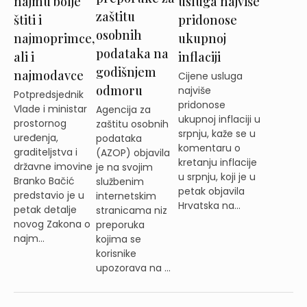
najmu bolje
usluga najviše
zaštitu
štiti i
pridonose
osobnih
najmoprimce,
ukupnoj
podataka na
ali i
inflaciji
godišnjem
najmodavce
Cijene usluga
odmoru
najviše
Potpredsjednik
pridonose
Vlade i ministar
Agencija za
ukupnoj inflaciji u
prostornog
zaštitu osobnih
srpnju, kaže se u
uređenja,
podataka
komentaru o
graditeljstva i
(AZOP) objavila
kretanju inflacije
državne imovine
je na svojim
u srpnju, koji je u
Branko Bačić
službenim
petak objavila
predstavio je u
internetskim
Hrvatska na...
petak detalje
stranicama niz
novog Zakona o
preporuka
najm...
kojima se
korisnike
upozorava na ...