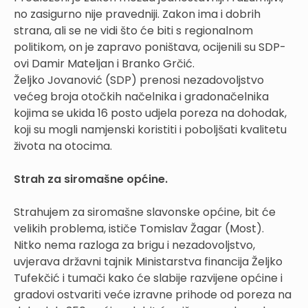
no zasigurno nije pravedniji. Zakon ima i dobrih
strana, ali se ne vidi što će biti s regionalnom
politikom, on je zapravo poništava, ocijenili su SDP-
ovi Damir Mateljan i Branko Grčić.
Željko Jovanović (SDP) prenosi nezadovoljstvo
većeg broja otočkih načelnika i gradonačelnika
kojima se ukida 16 posto udjela poreza na dohodak,
koji su mogli namjenski koristiti i poboljšati kvalitetu
života na otocima.
Strah za siromašne općine.
Strahujem za siromašne slavonske općine, bit će
velikih problema, ističe Tomislav Žagar (Most).
Nitko nema razloga za brigu i nezadovoljstvo,
uvjerava državni tajnik Ministarstva financija Željko
Tufekčić i tumači kako će slabije razvijene općine i
gradovi ostvariti veće izravne prihode od poreza na