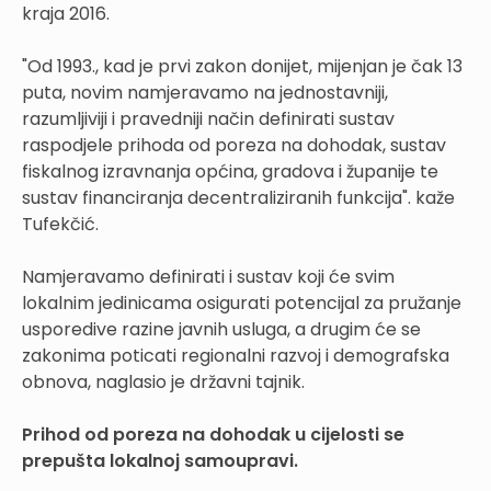
kraja 2016.
"Od 1993., kad je prvi zakon donijet, mijenjan je čak 13
puta, novim namjeravamo na jednostavniji,
razumljiviji i pravedniji način definirati sustav
raspodjele prihoda od poreza na dohodak, sustav
fiskalnog izravnanja općina, gradova i županije te
sustav financiranja decentraliziranih funkcija". kaže
Tufekčić.
Namjeravamo definirati i sustav koji će svim
lokalnim jedinicama osigurati potencijal za pružanje
usporedive razine javnih usluga, a drugim će se
zakonima poticati regionalni razvoj i demografska
obnova, naglasio je državni tajnik.
Prihod od poreza na dohodak u cijelosti se
prepušta lokalnoj samoupravi.