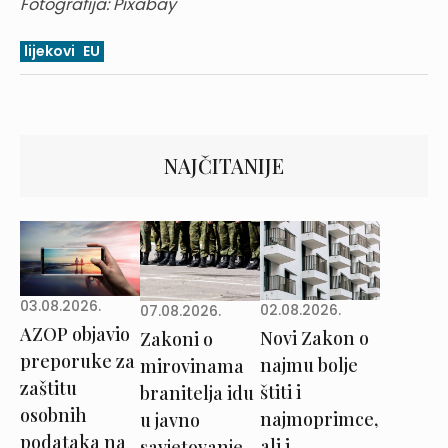
Fotografija: Pixabay
lijekovi
EU
NAJČITANIJE
03.08.2026.
02.08.2026.
07.08.2026.
AZOP objavio
Novi Zakon o
Zakoni o
preporuke za
najmu bolje
mirovinama
zaštitu
štiti i
branitelja idu
osobnih
najmoprimce,
u javno
podataka na
ali i
savjetovanje