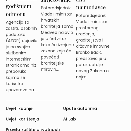
godišnjem
najmodavce
Potpredsjednik
odmoru
Vlade i ministar
Potpredsjednik
hrvatskih
Vlade i ministar
Agencija za
branitelja Tomo
prostornog
zaštitu osobnih
Medved najavio
uređenja,
podataka
je u četvrtak
graditeljstva i
(AZOP) objavila
kako će izmjene
državne imovine
je na svojim
zakona koje će
Branko Bačić
službenim
povećati
predstavio je u
internetskim
braniteljske
petak detalje
stranicama niz
mirovin...
novog Zakona o
preporuka
najm...
kojima se
korisnike
upozorava na ...
Uvjeti kupnje
Upute autorima
Uvjeti korištenja
AI Lab
Pravila zaštite privatnosti