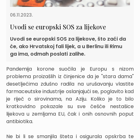
06.11.2023.
Uvodi se europski SOS za lijekove
Uvodi se europski SOS za lijekove, što zaći da
će, ako Hrvatskoj fali lijek, a u Berlinu ili Rimu
ga ima, odmah poslati zalihe.
Pandemija korone suočila je Europu s nizom
problema proizašlih iz činjenice da je "stara dama"
desetljećima zdušno radila na urušavanju vlastite
farmaceutske industrije oslanjajući se, poglavito kad
je riječ o sirovinama, na Aziju. Koliko je to bilo
kratkovidno pokazale su sve češće nestašice
lijekova u zemljama EU, čak i onih osnovnih poput
antibiotika.
Ne bi li se smanjila šteta i osigurala opskrba te