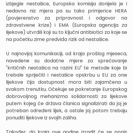
izbjegle nestašice, Europska komisija donijela je i
nedavno niz mjera pa su tako primjerice HERA
(povjerenstvo za pripravnost i odgovor na
zdravstvene krize) i EMA (Europska agencija za
lijekove) utvrdili koji su to ključni antibiotici za koje se
na početku zime predviđa rizik od nestašice.
U najnovijoj komunikaciji, od kraja prošlog mjeseca,
navedene su dodatne mjere za sprečavanje
"kritičnih nestašica na razini EU" te metode koje bi
trebale spriječiti i nestašice opskrbu u EU za one
lijekove čija dostupnost mora biti zajamčena u
svakom trenutku. Očekuje se pokretanje Europskog
dobrovoljnog mehanizma solidarnosti za lijekove
putem kojeg će država članica signalizirati da joj je
potreban određeni lijek, a ostale joj potom trebaju
ponuditi lijekove iz svojih zaliha.
Također, do kraja ove godine izradit će se popis