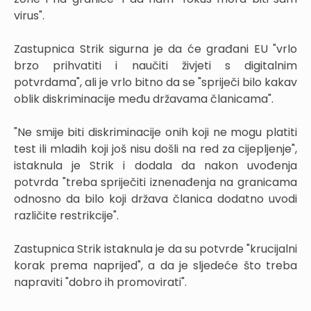
virus".
Zastupnica Strik sigurna je da će građani EU "vrlo
brzo prihvatiti i naučiti živjeti s digitalnim
potvrdama", ali je vrlo bitno da se "spriječi bilo kakav
oblik diskriminacije među državama članicama".
"Ne smije biti diskriminacije onih koji ne mogu platiti
test ili mladih koji još nisu došli na red za cijepljenje",
istaknula je Strik i dodala da nakon uvođenja
potvrda "treba spriječiti iznenađenja na granicama
odnosno da bilo koji država članica dodatno uvodi
različite restrikcije".
Zastupnica Strik istaknula je da su potvrde "krucijalni
korak prema naprijed", a da je sljedeće što treba
napraviti "dobro ih promovirati".