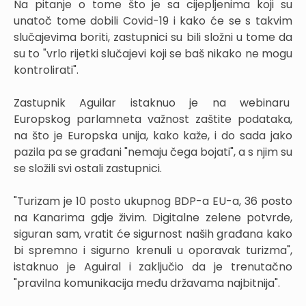
Na pitanje o tome što je sa cijepljenima koji su
unatoč tome dobili Covid-19 i kako će se s takvim
slučajevima boriti, zastupnici su bili složni u tome da
su to "vrlo rijetki slučajevi koji se baš nikako ne mogu
kontrolirati".
Zastupnik Aguilar istaknuo je na webinaru
Europskog parlamneta važnost zaštite podataka,
na što je Europska unija, kako kaže, i do sada jako
pazila pa se građani "nemaju čega bojati", a s njim su
se složili svi ostali zastupnici.
"Turizam je 10 posto ukupnog BDP-a EU-a, 36 posto
na Kanarima gdje živim. Digitalne zelene potvrde,
siguran sam, vratit će sigurnost naših građana kako
bi spremno i sigurno krenuli u oporavak turizma",
istaknuo je Aguiral i zaključio da je trenutačno
"pravilna komunikacija među državama najbitnija".