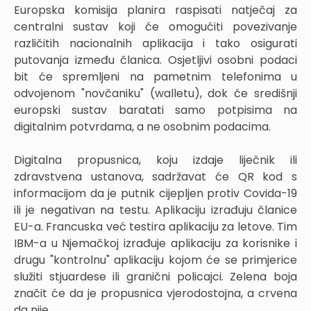
Europska komisija planira raspisati natječaj za
centralni sustav koji će omogućiti povezivanje
različitih nacionalnih aplikacija i tako osigurati
putovanja između članica. Osjetljivi osobni podaci
bit će spremljeni na pametnim telefonima u
odvojenom "novčaniku" (walletu), dok će središnji
europski sustav baratati samo potpisima na
digitalnim potvrdama, a ne osobnim podacima.
Digitalna propusnica, koju izdaje liječnik ili
zdravstvena ustanova, sadržavat će QR kod s
informacijom da je putnik cijepljen protiv Covida-19
ili je negativan na testu. Aplikaciju izrađuju članice
EU-a. Francuska već testira aplikaciju za letove. Tim
IBM-a u Njemačkoj izrađuje aplikaciju za korisnike i
drugu "kontrolnu" aplikaciju kojom će se primjerice
služiti stjuardese ili granični policajci. Zelena boja
značit će da je propusnica vjerodostojna, a crvena
da nije.