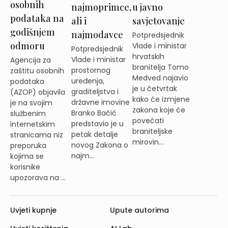
osobnih
najmoprimce,
u javno
podataka na
ali i
savjetovanje
godišnjem
najmodavce
Potpredsjednik
odmoru
Vlade i ministar
Potpredsjednik
hrvatskih
Vlade i ministar
Agencija za
branitelja Tomo
prostornog
zaštitu osobnih
Medved najavio
uređenja,
podataka
je u četvrtak
graditeljstva i
(AZOP) objavila
kako će izmjene
državne imovine
je na svojim
zakona koje će
Branko Bačić
službenim
povećati
predstavio je u
internetskim
braniteljske
petak detalje
stranicama niz
mirovin...
novog Zakona o
preporuka
najm...
kojima se
korisnike
upozorava na ...
Uvjeti kupnje
Upute autorima