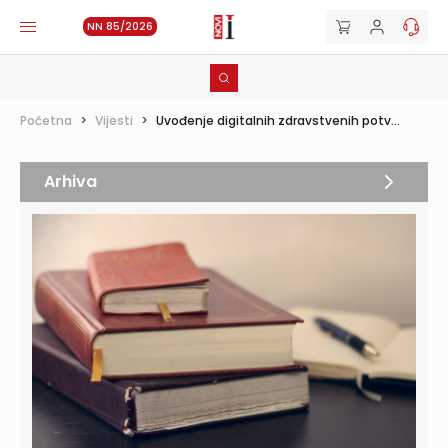
NN 85/2026
Početna
>
Vijesti
>
Uvođenje digitalnih zdravstvenih potv...
Arhiva