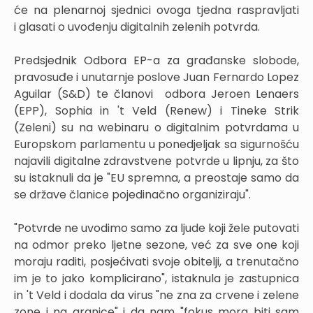
će na plenarnoj sjednici ovoga tjedna raspravljati
i glasati o uvođenju digitalnih zelenih potvrda.
Predsjednik Odbora EP-a za građanske slobode,
pravosuđe i unutarnje poslove Juan Fernardo Lopez
Aguilar (S&D) te članovi odbora Jeroen Lenaers
(EPP), Sophia in 't Veld (Renew) i Tineke Strik
(Zeleni) su na webinaru o digitalnim potvrdama u
Europskom parlamentu u ponedjeljak sa sigurnošću
najavili digitalne zdravstvene potvrde u lipnju, za što
su istaknuli da je "EU spremna, a preostaje samo da
se države članice pojedinačno organiziraju".
"Potvrde ne uvodimo samo za ljude koji žele putovati
na odmor preko ljetne sezone, već za sve one koji
moraju raditi, posjećivati svoje obitelji, a trenutačno
im je to jako komplicirano", istaknula je zastupnica
in 't Veld i dodala da virus "ne zna za crvene i zelene
zone i na granice" i da nam "fokus mora biti sam