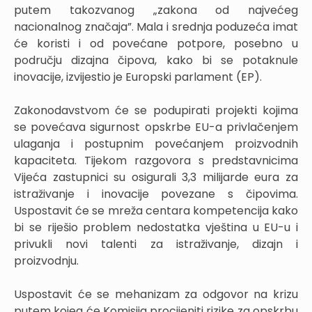
putem takozvanog „zakona od najvećeg
nacionalnog značaja”. Mala i srednja poduzeća imat
će koristi i od povećane potpore, posebno u
području dizajna čipova, kako bi se potaknule
inovacije, izvijestio je Europski parlament (EP).
Zakonodavstvom će se podupirati projekti kojima
se povećava sigurnost opskrbe EU-a privlačenjem
ulaganja i postupnim povećanjem proizvodnih
kapaciteta. Tijekom razgovora s predstavnicima
Vijeća zastupnici su osigurali 3,3 milijarde eura za
istraživanje i inovacije povezane s čipovima.
Uspostavit će se mreža centara kompetencija kako
bi se riješio problem nedostatka vještina u EU-u i
privukli novi talenti za istraživanje, dizajn i
proizvodnju.
Uspostavit će se mehanizam za odgovor na krizu
putem kojeg će Komisija procijeniti rizike za opskrbu