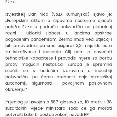
EU-a.
Izvjestitelj Dan Nica (S&D, Rumunjska) izjavio je:
„Europskim aktom o čipovima nastojimo ojačati
položaj EU-a u području poluvodiča na globalnoj
razini i ukloniti slabosti u lancima opskrbe
pogođenim pandemijom. Želimo imati veći utjecaj i
biti predvodnici pa smo osigurali 3,3 milijarde eura
za istraživanje i inovacije. Cilj nam je povećati
tehnološke kapacitete i provoditi mjere za borbu
protiv mogućih nestašica. Europa je spremna
suočiti se s budućim izazovima u industriji
poluvodiča, pri čemu prednost daje strateškoj
autonomiji, sigurnosti i povoljnom poslovnom
okruženju.”
Prijedlog je usvojen s 587 glasova za, 10 protiv i 38
suzdržanih. Vijeće ministara sada će ga morati
potvrditi kako bi postao zakon, navodi EP..