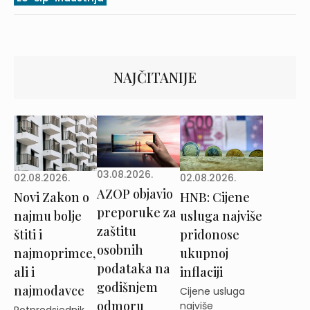
NAJČITANIJE
03.08.2026.
02.08.2026.
02.08.2026.
AZOP objavio
Novi Zakon o
HNB: Cijene
preporuke za
najmu bolje
usluga najviše
zaštitu
štiti i
pridonose
osobnih
najmoprimce,
ukupnoj
podataka na
ali i
inflaciji
godišnjem
najmodavce
Cijene usluga
odmoru
najviše
Potpredsjednik