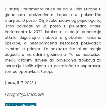
U studiji Parlamenta ističe se da je udio Europe u
globalnom proizvodnom kapacitetu poluvodiča
manji od 10 posto. Cilj je zakonodavnog prijedloga taj
iznos povećati na 20 posto. U još jednoj analizi
Parlamenta iz 2022. istaknuto je da je pandemija
otkrila dugotrajne slabosti u globalnim lancima
opskrbe, a nezapamćena nestašica poluvodiča
izvrstan je primjer. To pokazuje što bi se moglo
dogoditi u narednim godinama. Te su nestašice,
među ostalim, dovele do povećanja troškova za
industriju i viših cijena za potrošače te usporavaju
tempo oporavka u Europi.
(HINA, 11. 7. 2023.)
Fotografija: Unsplash
EU
čip
industrija