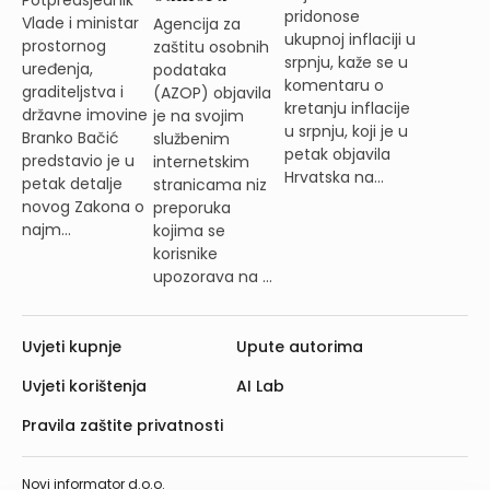
pridonose
Vlade i ministar
Agencija za
ukupnoj inflaciji u
prostornog
zaštitu osobnih
srpnju, kaže se u
uređenja,
podataka
komentaru o
graditeljstva i
(AZOP) objavila
kretanju inflacije
državne imovine
je na svojim
u srpnju, koji je u
Branko Bačić
službenim
petak objavila
predstavio je u
internetskim
Hrvatska na...
petak detalje
stranicama niz
novog Zakona o
preporuka
najm...
kojima se
korisnike
upozorava na ...
Uvjeti kupnje
Upute autorima
Uvjeti korištenja
AI Lab
Pravila zaštite privatnosti
Novi informator d.o.o.