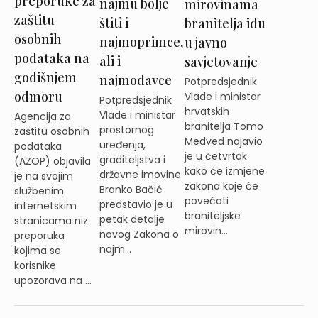
preporuke za
najmu bolje
mirovinama
zaštitu
štiti i
branitelja idu
osobnih
najmoprimce,
u javno
podataka na
ali i
savjetovanje
godišnjem
najmodavce
Potpredsjednik
odmoru
Vlade i ministar
Potpredsjednik
hrvatskih
Vlade i ministar
Agencija za
branitelja Tomo
prostornog
zaštitu osobnih
Medved najavio
uređenja,
podataka
je u četvrtak
graditeljstva i
(AZOP) objavila
kako će izmjene
državne imovine
je na svojim
zakona koje će
Branko Bačić
službenim
povećati
predstavio je u
internetskim
braniteljske
petak detalje
stranicama niz
mirovin...
novog Zakona o
preporuka
najm...
kojima se
korisnike
upozorava na ...