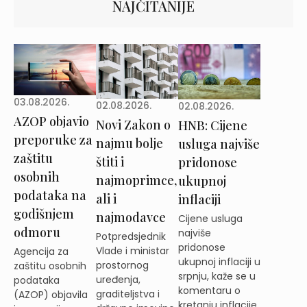
NAJČITANIJE
03.08.2026.
02.08.2026.
02.08.2026.
AZOP objavio
Novi Zakon o
HNB: Cijene
preporuke za
najmu bolje
usluga najviše
zaštitu
štiti i
pridonose
osobnih
najmoprimce,
ukupnoj
podataka na
ali i
inflaciji
godišnjem
najmodavce
Cijene usluga
odmoru
najviše
Potpredsjednik
pridonose
Vlade i ministar
Agencija za
ukupnoj inflaciji u
prostornog
zaštitu osobnih
srpnju, kaže se u
uređenja,
podataka
komentaru o
graditeljstva i
(AZOP) objavila
kretanju inflacije