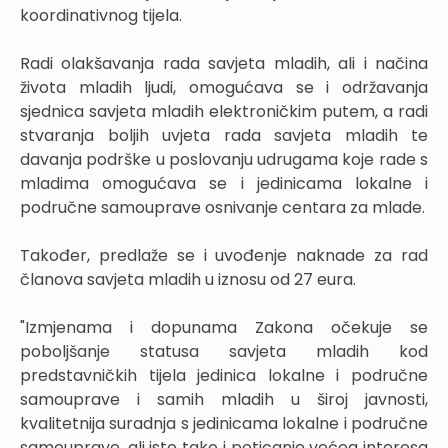
koordinativnog tijela.
Radi olakšavanja rada savjeta mladih, ali i načina
života mladih ljudi, omogućava se i održavanja
sjednica savjeta mladih elektroničkim putem, a radi
stvaranja boljih uvjeta rada savjeta mladih te
davanja podrške u poslovanju udrugama koje rade s
mladima omogućava se i jedinicama lokalne i
područne samouprave osnivanje centara za mlade.
Također, predlaže se i uvođenje naknade za rad
članova savjeta mladih u iznosu od 27 eura.
"Izmjenama i dopunama Zakona očekuje se
poboljšanje statusa savjeta mladih kod
predstavničkih tijela jedinica lokalne i područne
samouprave i samih mladih u široj javnosti,
kvalitetnija suradnja s jedinicama lokalne i područne
samouprave, ali isto tako i poticanje većeg interesa