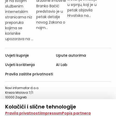
državne imovine
je na svojim
u srpnju, koji je u
Branko Bačić
službenim
petak objavila
predstavio je u
internetskim
Hrvatska na...
petak detalje
stranicama niz
novog Zakona o
preporuka
najm...
kojima se
korisnike
upozorava na ...
Uvjeti kupnje
Upute autorima
Uvjeti korištenja
AI Lab
Pravila zaštite privatnosti
Novi informator d.o.o.
Kneza Mislava 7/1
10000 Zagreb
Telefon: 01/4555-454
Kolačići i slične tehnologije
Telefaks: 01/4612-553
info@informator.hr
Na našoj web stranici koristimo kolačiće i slične
Pravila privatnosti
Impressum
Popis partnera