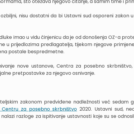
rmama, što otežava njegovo čitanje, a samim time i pri
zbiljni, nisu dostatni da bi Ustavni sud osporeni zakon u 
dluke imao u vidu činjenicu da je od donošenja OZ-a prote
e u prijedlozima predlagatelja, tijekom njegove primjen
mena postale bespredmetne.
osnivanje nove ustanove, Centra za posebno skrbništvo, 
jalne pretpostavke za njegovo osnivanje.
iteljskim zakonom predviđene nadležnosti već sedam g
 Centru za posebno skrbništvo
2020. Ustavni sud, ne
nalazi razloge za ispitivanje ustavnosti koje su se odnosi