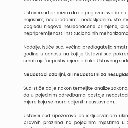
Ustavni sud precizira da se prigovori svode na
nejasnim, neodređenim i nedosljednim, što mož
pogledu njegove neujednačene primjene, bilo 
nepripremljenosti institucionalnih mehanizama
Nadalje, ističe sud, većina predlagatelja smatr
godine u odnosu na koji je Ustavni sud pokre
smatraju "nepoštivanjem odluke Ustavnog suda
Nedostaci ozbiljni, ali nedostatni za nesuglas
Sud ističe da je nakon temeljite analize zakona,
da u pojedinim odredbama postoje nedostaci 
mjere koja se mora ocijeniti neustavnom.
Ustavni sud upozorava da isključivanjem uk
pravnih praznina na pojedinim mjestima u z