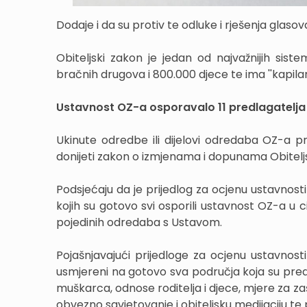
Dodaje i da su protiv te odluke i rješenja glaso
Obiteljski zakon je jedan od najvažnijih sis
bračnih drugova i 800.000 djece te ima ''kapila
Ustavnost OZ-a osporavalo 11 predlagatelja
Ukinute odredbe ili dijelovi odredaba OZ-a pr
donijeti zakon o izmjenama i dopunama Obiteljsko
Podsjećaju da je prijedlog za ocjenu ustavnosti
kojih su gotovo svi osporili ustavnost OZ-a u ci
pojedinih odredaba s Ustavom.
Pojašnjavajući prijedloge za ocjenu ustavnosti 
usmjereni na gotovo sva područja koja su pre
muškarca, odnose roditelja i djece, mjere za zaš
obvezno savjetovanje i obiteljsku medijaciju te