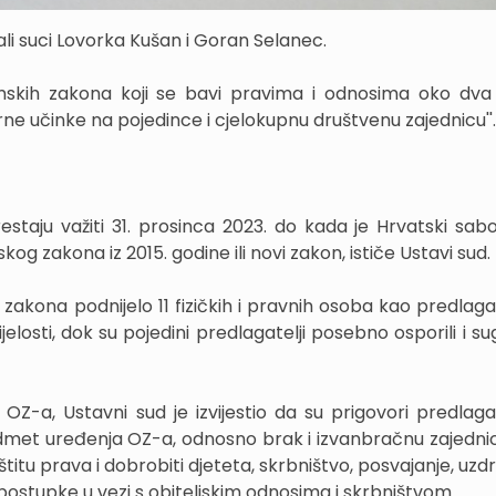
vali suci Lovorka Kušan i Goran Selanec.
temskih zakona koji se bavi pravima i odnosima oko dva 
rne učinke na pojedince i cjelokupnu društvenu zajednicu''.
estaju važiti 31. prosinca 2023. do kada je Hrvatski sab
g zakona iz 2015. godine ili novi zakon, ističe Ustavi sud.
 zakona podnijelo 11 fizičkih i pravnih osoba kao predlaga
jelosti, dok su pojedini predlagatelji posebno osporili i s
OZ-a, Ustavni sud je izvijestio da su prigovori predlagate
dmet uređenja OZ-a, odnosno brak i izvanbračnu zajednic
titu prava i dobrobiti djeteta, skrbništvo, posvajanje, uzd
 postupke u vezi s obiteljskim odnosima i skrbništvom.