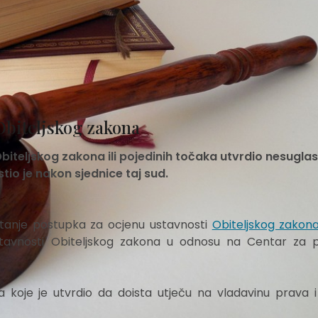
Obiteljskog zakona
biteljskog zakona ili pojedinih točaka utvrdio nesugla
estio je nakon sjednice taj sud.
retanje postupka za ocjenu ustavnosti
Obiteljskog zakon
ustavnosti Obiteljskog zakona u odnosu na Centar za
 koje je utvrdio da doista utječu na vladavinu prava 