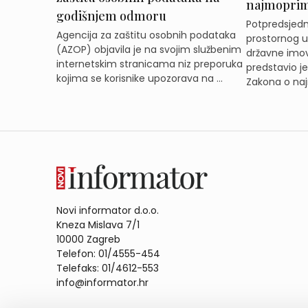
najmoprimc
godišnjem odmoru
Potpredsjedni
Agencija za zaštitu osobnih podataka
prostornog ur
(AZOP) objavila je na svojim službenim
državne imov
internetskim stranicama niz preporuka
predstavio j
kojima se korisnike upozorava na ...
Zakona o naj
Novi informator d.o.o.
Kneza Mislava 7/1
10000 Zagreb
Telefon: 01/4555-454
Telefaks: 01/4612-553
info@informator.hr