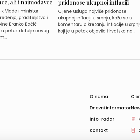
e, ali i najmodavce
pridonose ukupnoj inflaciji
k Vlade i ministar
Cijene usluga najviše pridonose
eđenja, graditeljstva i
ukupnoj inflaciji u srpnju, kaže se u
ine Branko Bačić
komentaru o kretanju inflacije u srpnj
e u petak detalje novog
koji je u petak objavila Hrvatska na...
m...
O nama
Cjen
Dnevni informator
New
Info-radar
Kontakt