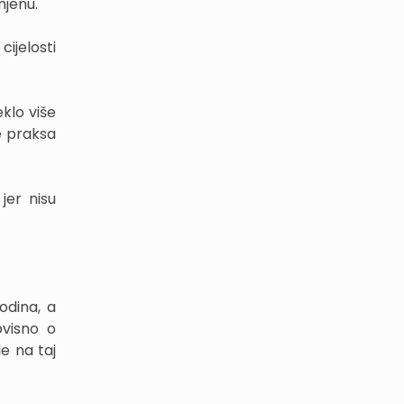
mjenu.
cijelosti
klo više
e praksa
jer nisu
odina, a
ovisno o
le na taj