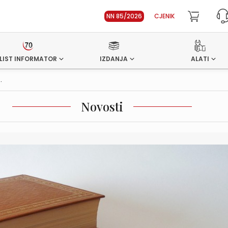
NN 85/2026
CJENIK
LIST INFORMATOR
IZDANJA
ALATI
.
Novosti