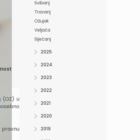
Svibanj
Travanj
Ožujak
Veljača
Siječanj
2025
2024
snost
2023
2022
a
(OZ) u
2021
 posebno
2020
i pravnu
2019