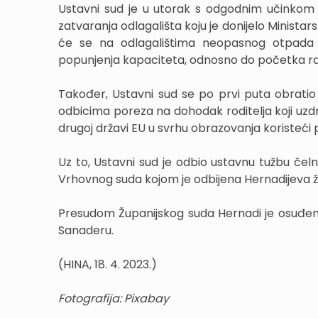
Ustavni sud je u utorak s odgodnim učinkom od
zatvaranja odlagališta koju je donijelo Minista
će se na odlagalištima neopasnog otpada n
popunjenja kapaciteta, odnosno do početka 
Također, Ustavni sud se po prvi puta obrati
odbicima poreza na dohodak roditelja koji uzdrž
drugoj državi EU u svrhu obrazovanja koristeć
Uz to, Ustavni sud je odbio ustavnu tužbu če
Vrhovnog suda kojom je odbijena Hernadijeva 
Presudom Županijskog suda Hernadi je osuđen 
Sanaderu.
(HINA, 18. 4. 2023.)
Fotografija: Pixabay