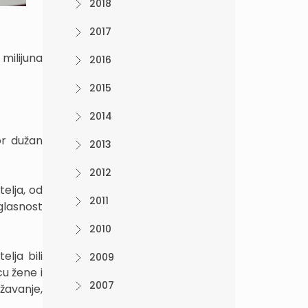
2018
2017
milijuna
2016
2015
2014
or dužan
2013
2012
telja, od
2011
uglasnost
2010
lja bili
2009
u žene i
2007
ržavanje,