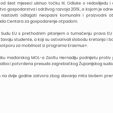
 šest mjeseci ukinuo točku III. Odluke o redoslijedu i 
rstvo gospodarstva i održivog razvoja 2019., a kojom je od
astaviti odlagati neopasni komunalni i proizvodni 
rada Centara za gospodarenje otpadom.
o Sudu EU s prethodnim pitanjem o tumačenju prava EU 
avaju studente, a koji su ostvarivali slobodu kretanja i b
i potporu za mobilnost iz programa Erasmus+.
lniku mađarskog MOL-a Zsoltu Hernadiju podnijetu protiv
žalba i potvrđena presuda zagrebačkog Županijskog suda
na dvije godine zatvora zbog davanja mita bivšem premi