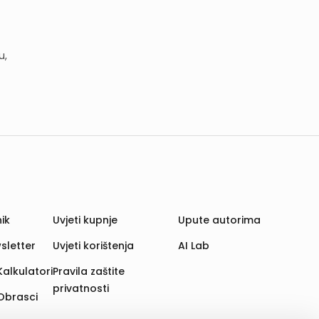
u,
ik
Uvjeti kupnje
Upute autorima
sletter
Uvjeti korištenja
AI Lab
Kalkulatori
Pravila zaštite
privatnosti
Obrasci