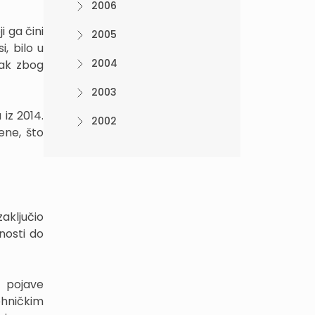
2006
 ga čini
2005
, bilo u
2004
pak zbog
2003
 iz 2014.
2002
ene, što
zaključio
nosti do
t pojave
ehničkim