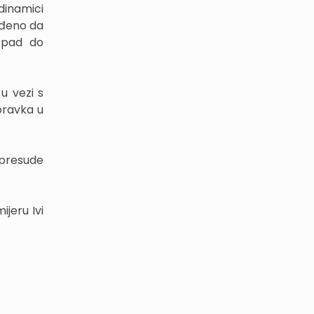
dinamici
ređeno da
otpad do
u vezi s
oravka u
 presude
.
jeru Ivi