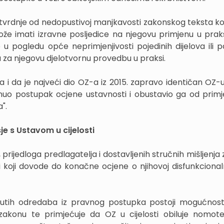
 tvrdnje od nedopustivoj manjkavosti zakonskog teksta koji
e imati izravne posljedice na njegovu primjenu u praksi
u pogledu opće neprimjenjivosti pojedinih dijelova ili 
 za njegovu djelotvornu provedbu u praksi.
a i da je najveći dio OZ-a iz 2015. zapravo identičan OZ-u
nuo postupak ocjene ustavnosti i obustavio ga od primj
".
je s Ustavom u cijelosti
 prijedloga predlagatelja i dostavljenih stručnih mišljenja 
koji dovode do konačne ocjene o njihovoj disfunkcional
inutih odredaba iz pravnog postupka postoji mogućnos
akonu te primjećuje da OZ u cijelosti obiluje nomot