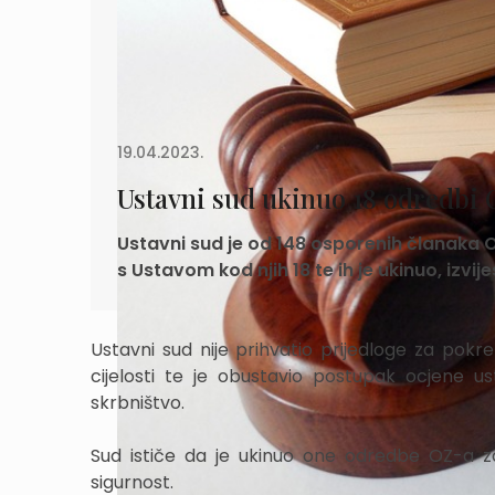
19.04.2023.
Ustavni sud ukinuo 18 odredbi 
Ustavni sud je od 148 osporenih članaka O
s Ustavom kod njih 18 te ih je ukinuo, izvij
Ustavni sud nije prihvatio prijedloge za pok
cijelosti te je obustavio postupak ocjene 
skrbništvo.
Sud ističe da je ukinuo one odredbe OZ-a za
sigurnost.