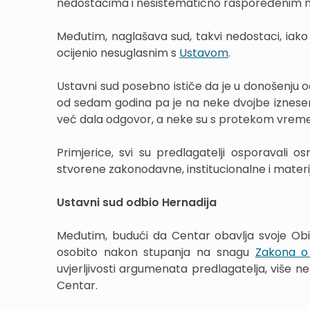
nedostacima i nesistematično raspoređenim no
Međutim, naglašava sud, takvi nedostaci, iako o
ocijenio nesuglasnim s
Ustavom
.
Ustavni sud posebno ističe da je u donošenju o
od sedam godina pa je na neke dvojbe iznesen
već dala odgovor, a neke su s protekom vre
Primjerice, svi su predlagatelji osporavali 
stvorene zakonodavne, institucionalne i materi
Ustavni sud odbio Hernadija
Međutim, budući da Centar obavlja svoje Ob
osobito nakon stupanja na snagu
Zakona o
uvjerljivosti argumenata predlagatelja, više ne 
Centar.