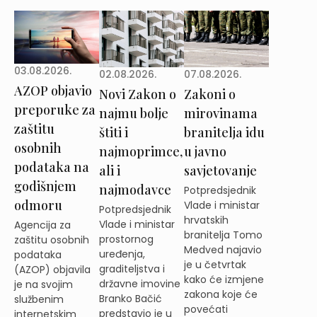
03.08.2026.
02.08.2026.
07.08.2026.
AZOP objavio
Novi Zakon o
Zakoni o
preporuke za
najmu bolje
mirovinama
zaštitu
štiti i
branitelja idu
osobnih
najmoprimce,
u javno
podataka na
ali i
savjetovanje
godišnjem
najmodavce
Potpredsjednik
odmoru
Vlade i ministar
Potpredsjednik
hrvatskih
Vlade i ministar
Agencija za
branitelja Tomo
prostornog
zaštitu osobnih
Medved najavio
uređenja,
podataka
je u četvrtak
graditeljstva i
(AZOP) objavila
kako će izmjene
državne imovine
je na svojim
zakona koje će
Branko Bačić
službenim
povećati
predstavio je u
internetskim