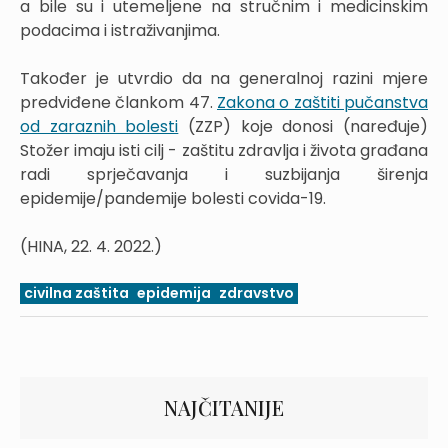
a bile su i utemeljene na stručnim i medicinskim
podacima i istraživanjima.
Također je utvrdio da na generalnoj razini mjere
predviđene člankom 47.
Zakona o zaštiti pučanstva
od zaraznih bolesti
(ZZP) koje donosi (naređuje)
Stožer imaju isti cilj - zaštitu zdravlja i života građana
radi sprječavanja i suzbijanja širenja
epidemije/pandemije bolesti covida-19.
(HINA, 22. 4. 2022.)
civilna zaštita
epidemija
zdravstvo
NAJČITANIJE