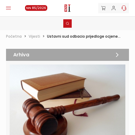
NN 85/2026
Početna
>
Vijesti
>
Ustavni sud odbacio prijedloge ocjene...
Arhiva