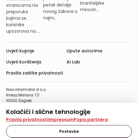
braniteljske
petak detalje
stranicama niz
mirovin...
novog Zakona o
preporuka
najm...
kojima se
korisnike
upozorava na ...
Uvjeti kupnje
Upute autorima
Uvjeti korištenja
AI Lab
Pravila zaštite privatnosti
Novi informator d.o.o.
Kneza Mislava 7/1
10000 Zagreb
Telefon: 01/4555-454
Kolačići i slične tehnologije
Telefaks: 01/4612-553
info@informator.hr
Na našoj web stranici koristimo kolačiće i slične
Pravila privatnosti
Impressum
Popis partnera
tehnologije za pohranu, čitanje i obradu informacija na
vašem uređaju. Time poboljšavamo korisničko iskustvo,
Postavke
PRATITE NAS:
analiziramo promet na stranici te prikazujemo sadržaje i