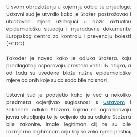
U svom obrazloženju u kojem je odbio te prijedloge,
Ustavni sud je utvrdio kako je Stožer postrožavao i
ublažavao mjere uzimajući u obzir aktualnu
epidemiološku situaciju i mjerodavne dokumente
Europskog centra za kontrolu i prevenciju bolesti
(ECDC).
Također je naveo kako je odluka Stožera, koju
predlagatelji osporavaju, prestala važiti 18. ožujka, a
od tada su uvedene blaže nužne epidemiološke
mjere od onih koje su do sada bile na snazi.
Ustavni sud je podsjetio kako je već u nekoliko
predmeta ocjenjivao suglasnost s
Ustavom
i
zakonom odluke Stožera kojima se ograničavaju
javna okupljanja te je ocijenio da su odluke Stožera
bile zakonite, imale legitiman cilj te su bile
razmjerne legitimnom cilju koji se želio njima postići,