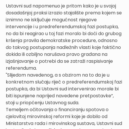
Ustavni sud napomenuo je pritom kako je u svojoj
dosadašnjoj praksi izrazio stajalište prema kojem se
iznimno ne isključuje mogućnost njegove
intervencije i u predreferendumskoj fazi postupka,
no da bi reagirao u toj fazi moralo bi doći do grubog
kršenja pravila demokratske procedure, odnosno
do takvog postupanja nadležnih vlasti koje faktično
dokida ili ozbiljno narušava pravo građana na
izjašnjavanje o potrebi da se zatraži raspisivanje
referenduma.
"Slijedom navedenog, a s obzirom na to da je u
konkretnom slučaju riječ o predreferendumskoj fazi
postupka, da bi Ustavni sud intervenirao morale bi
biti ispunjene naprijed navedene pretpostavke”,
stoji u priopćenju Ustavnog suda.
Temeljem očitovanja o financiranju spotova o
cjelovitoj mirovinskoj reformi koje je dobilo od
Ministarstva rada i mirovinskog sustava, Ustavni sud