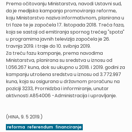
Prema očitovanju Ministarstva, navodi Ustavni sud,
da je medijska kampanja promoviranja reforme,
koju Ministarstvo naziva informativnom, planirana u
tri faze te je započela 17. listopada 2018. Treća faza,
koja se sastoji od emitiranja spornog trećeg "spota"
u programima javnih televizija započela je 26.
travnja 2019. i traje do 10. svibnja 2019.
Za treću fazu kampanje, prema navodima
Ministarstva, planirana su sredstva u iznosu od
1.056.267 kuna, dok su ukupno u 2018. i 2019. godini za
kampanju utrošena sredstva u iznosu od 3.772.997
kuna, koja su osigurana u državnom proračunu na
poziciji 3233, Prornidzba i informiranje, unutar
aktivnosti A854006 -Administracija i upravljanje.
(HINA, 9. 5 2019.)
reforma
referendum
financiranje