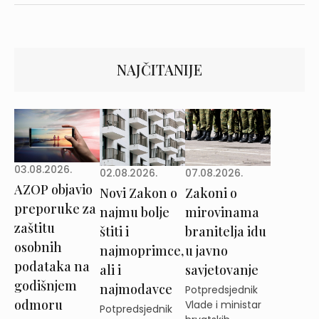
NAJČITANIJE
03.08.2026.
02.08.2026.
07.08.2026.
AZOP objavio
Novi Zakon o
Zakoni o
preporuke za
najmu bolje
mirovinama
zaštitu
štiti i
branitelja idu
osobnih
najmoprimce,
u javno
podataka na
ali i
savjetovanje
godišnjem
najmodavce
Potpredsjednik
odmoru
Vlade i ministar
Potpredsjednik