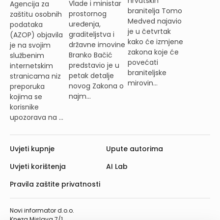
hrvatskih
Vlade i ministar
Agencija za
branitelja Tomo
prostornog
zaštitu osobnih
Medved najavio
uređenja,
podataka
je u četvrtak
graditeljstva i
(AZOP) objavila
kako će izmjene
državne imovine
je na svojim
zakona koje će
Branko Bačić
službenim
povećati
predstavio je u
internetskim
braniteljske
petak detalje
stranicama niz
mirovin...
novog Zakona o
preporuka
najm...
kojima se
korisnike
upozorava na ...
Uvjeti kupnje
Upute autorima
Uvjeti korištenja
AI Lab
Pravila zaštite privatnosti
Novi informator d.o.o.
Kneza Mislava 7/1