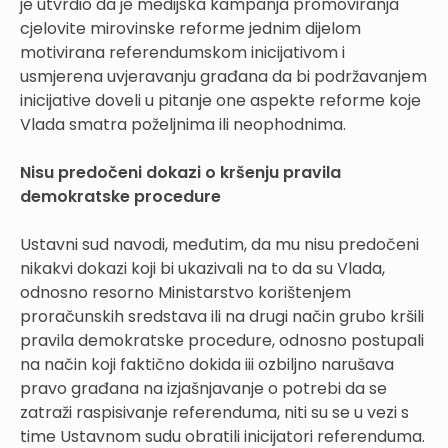
je utvrdio da je medijska kampanja promoviranja
cjelovite mirovinske reforme jednim dijelom
motivirana referendumskom inicijativom i
usmjerena uvjeravanju građana da bi podržavanjem
inicijative doveli u pitanje one aspekte reforme koje
Vlada smatra poželjnima ili neophodnima.
Nisu predočeni dokazi o kršenju pravila
demokratske procedure
Ustavni sud navodi, međutim, da mu nisu predočeni
nikakvi dokazi koji bi ukazivali na to da su Vlada,
odnosno resorno Ministarstvo korištenjem
proračunskih sredstava ili na drugi način grubo kršili
pravila demokratske procedure, odnosno postupali
na način koji faktično dokida iii ozbiljno narušava
pravo građana na izjašnjavanje o potrebi da se
zatraži raspisivanje referenduma, niti su se u vezi s
time Ustavnom sudu obratili inicijatori referenduma.