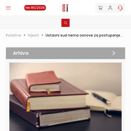
NN 85/2026
Početna
>
Vijesti
>
Ustavni sud nema osnove za postupanje...
Arhiva