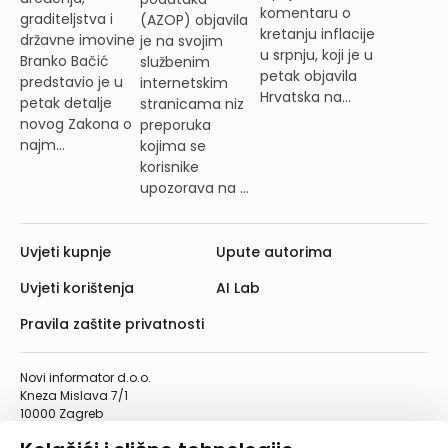
komentaru o
graditeljstva i
(AZOP) objavila
kretanju inflacije
državne imovine
je na svojim
u srpnju, koji je u
Branko Bačić
službenim
petak objavila
predstavio je u
internetskim
Hrvatska na...
petak detalje
stranicama niz
novog Zakona o
preporuka
najm...
kojima se
korisnike
upozorava na ...
Uvjeti kupnje
Upute autorima
Uvjeti korištenja
AI Lab
Pravila zaštite privatnosti
Novi informator d.o.o.
Kneza Mislava 7/1
10000 Zagreb
Telefon: 01/4555-454