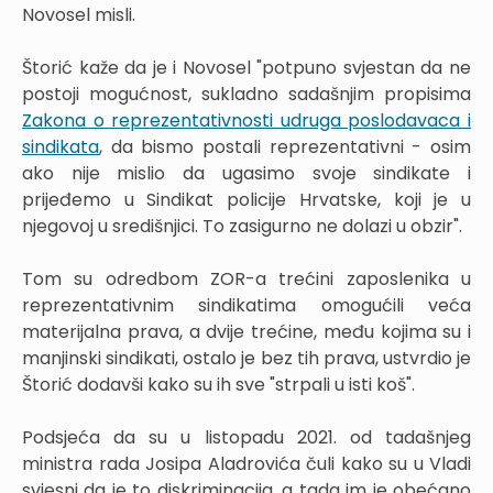
Novosel misli.
Štorić kaže da je i Novosel "potpuno svjestan da ne
postoji mogućnost, sukladno sadašnjim propisima
Zakona o reprezentativnosti udruga poslodavaca i
sindikata
, da bismo postali reprezentativni - osim
ako nije mislio da ugasimo svoje sindikate i
prijeđemo u Sindikat policije Hrvatske, koji je u
njegovoj u središnjici. To zasigurno ne dolazi u obzir".
Tom su odredbom ZOR-a trećini zaposlenika u
reprezentativnim sindikatima omogućili veća
materijalna prava, a dvije trećine, među kojima su i
manjinski sindikati, ostalo je bez tih prava, ustvrdio je
Štorić dodavši kako su ih sve "strpali u isti koš".
Podsjeća da su u listopadu 2021. od tadašnjeg
ministra rada Josipa Aladrovića čuli kako su u Vladi
svjesni da je to diskriminacija, a tada im je obećano