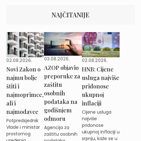
NAJČITANIJE
03.08.2026.
02.08.2026.
02.08.2026.
AZOP objavio
Novi Zakon o
HNB: Cijene
preporuke za
najmu bolje
usluga najviše
zaštitu
štiti i
pridonose
osobnih
najmoprimce,
ukupnoj
podataka na
ali i
inflaciji
godišnjem
najmodavce
Cijene usluga
odmoru
najviše
Potpredsjednik
pridonose
Vlade i ministar
Agencija za
ukupnoj inflaciji u
prostornog
zaštitu osobnih
srpnju, kaže se u
uređenja,
podataka