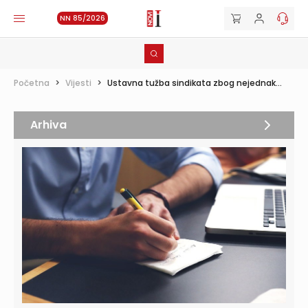
NN 85/2026
Početna
>
Vijesti
>
Ustavna tužba sindikata zbog nejednak...
Arhiva