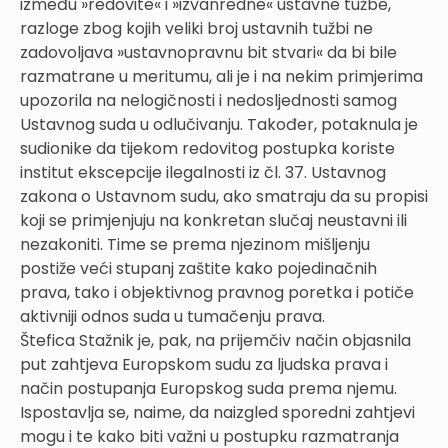
između »redovite« i »izvanredne« ustavne tužbe,
razloge zbog kojih veliki broj ustavnih tužbi ne
zadovoljava »ustavnopravnu bit stvari« da bi bile
razmatrane u meritumu, ali je i na nekim primjerima
upozorila na nelogičnosti i nedosljednosti samog
Ustavnog suda u odlučivanju. Također, potaknula je
sudionike da tijekom redovitog postupka koriste
institut ekscepcije ilegalnosti iz čl. 37. Ustavnog
zakona o Ustavnom sudu, ako smatraju da su propisi
koji se primjenjuju na konkretan slučaj neustavni ili
nezakoniti. Time se prema njezinom mišljenju
postiže veći stupanj zaštite kako pojedinačnih
prava, tako i objektivnog pravnog poretka i potiče
aktivniji odnos suda u tumačenju prava.
Štefica Stažnik je, pak, na prijemčiv način objasnila
put zahtjeva Europskom sudu za ljudska prava i
način postupanja Europskog suda prema njemu.
Ispostavlja se, naime, da naizgled sporedni zahtjevi
mogu i te kako biti važni u postupku razmatranja