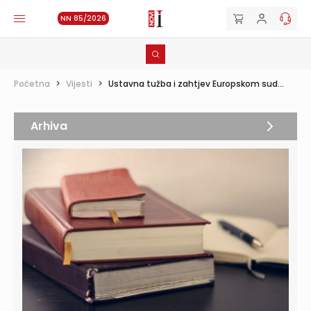
NN 85/2026
Početna
>
Vijesti
>
Ustavna tužba i zahtjev Europskom sud...
Arhiva