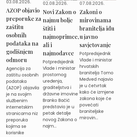
03.08.2026.
02.08.2026.
07.08.2026.
AZOP objavio
Novi Zakon o
Zakoni o
preporuke za
najmu bolje
mirovinama
zaštitu
štiti i
branitelja idu
osobnih
najmoprimce,
u javno
podataka na
ali i
savjetovanje
godišnjem
najmodavce
Potpredsjednik
odmoru
Vlade i ministar
Potpredsjednik
hrvatskih
Vlade i ministar
Agencija za
branitelja Tomo
prostornog
zaštitu osobnih
Medved najavio
uređenja,
podataka
je u četvrtak
graditeljstva i
(AZOP) objavila
kako će izmjene
državne imovine
je na svojim
zakona koje će
Branko Bačić
službenim
povećati
predstavio je u
internetskim
braniteljske
petak detalje
stranicama niz
mirovin...
novog Zakona o
preporuka
najm...
kojima se
korisnike