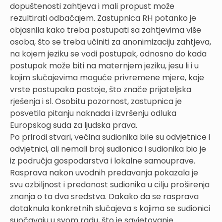
dopuštenosti zahtjeva i mali propust može
rezultirati odbačajem. Zastupnica RH potanko je
objasnila kako treba postupati sa zahtjevima više
osoba, što se treba učiniti za anonimizaciju zahtjeva,
na kojem jeziku se vodi postupak, odnosno do kada
postupak može biti na maternjem jeziku, jesu li i u
kojim slučajevima moguće privremene mjere, koje
vrste postupaka postoje, što znače prijateljska
rješenja i sl. Osobitu pozornost, zastupnica je
posvetila pitanju naknada i izvršenju odluka
Europskog suda za ljudska prava.
Po prirodi stvari, većina sudionika bile su odvjetnice i
odvjetnici, ali nemali broj sudionica i sudionika bio je
iz područja gospodarstva i lokalne samouprave.
Rasprava nakon uvodnih predavanja pokazala je
svu ozbiljnost i predanost sudionika u cilju proširenja
znanja o ta dva sredstva. Dakako da se rasprava
dotaknula konkretnih slučajeva s kojima se sudionici
suočavaju u svom radu, što je savjetovanje