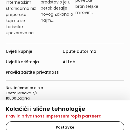
povećati
predstavio je u
internetskim
braniteljske
petak detalje
stranicama niz
mirovin...
novog Zakona o
preporuka
najm...
kojima se
korisnike
upozorava na ...
Uvjeti kupnje
Upute autorima
Uvjeti korištenja
AI Lab
Pravila zaštite privatnosti
Novi informator d.o.o.
Kneza Mislava 7/1
10000 Zagreb
Telefon: 01/4555-454
Kolačići i slične tehnologije
Telefaks: 01/4612-553
info@informator.hr
Na našoj web stranici koristimo kolačiće i slične
Pravila privatnosti
Impressum
Popis partnera
tehnologije za pohranu, čitanje i obradu informacija na
vašem uređaju. Time poboljšavamo korisničko iskustvo,
Postavke
PRATITE NAS: