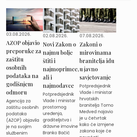
03.08.2026.
02.08.2026.
07.08.2026.
AZOP objavio
Novi Zakon o
Zakoni o
preporuke za
najmu bolje
mirovinama
zaštitu
štiti i
branitelja idu
osobnih
najmoprimce,
u javno
podataka na
ali i
savjetovanje
godišnjem
najmodavce
Potpredsjednik
odmoru
Vlade i ministar
Potpredsjednik
hrvatskih
Vlade i ministar
Agencija za
branitelja Tomo
prostornog
zaštitu osobnih
Medved najavio
uređenja,
podataka
je u četvrtak
graditeljstva i
(AZOP) objavila
kako će izmjene
državne imovine
je na svojim
zakona koje će
Branko Bačić
službenim