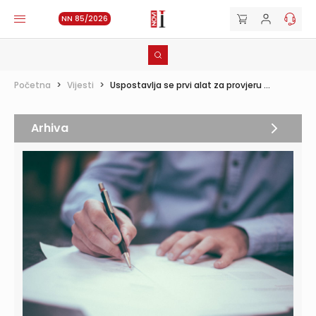
NN 85/2026
Početna
>
Vijesti
>
Uspostavlja se prvi alat za provjeru ...
Arhiva