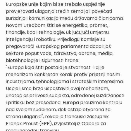
Europske unije kojim bi se trebalo uspješnije
provjeravati ulaganja trećih zemalja i povećati
suradnja i komunikacija među državama članicama.
Novom Uredbom štiti se energetika, promet,
financije, kao i tehnologije, uključujući umjetnu
inteligenciju i robotiku. Prijedlogu Komisije su
pregovarači Europskog parlamenta dodali još
sektore poput vode, zdravstva, obrane, medija,
biotehnologije i sigurnosti hrane.
"Europa koja štiti postala je stvarnost. Taj je
mehanizam konkretan korak protiv prijetnji našim
industrijama, tehnologijama i strateškim interesima.
Uspjeli smo brzo uspostaviti ovaj mehanizam,
unatoč osjetljivosti subjekta, određenoj suzdržanosti
i pritisku bez presedana. Europa preuzima kontrolu
nad svojom sudbinom, dok ostaje otvorena za
strana ulaganja", rekao je francuski zastupnik
Franck Proust (EPP), izvjestitelj iz Odbora za
međunarodnu trgovinu.