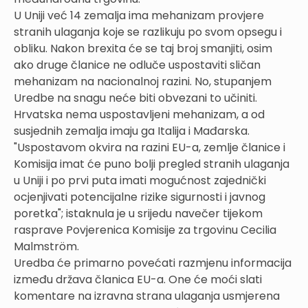
U Uniji već 14 zemalja ima mehanizam provjere
stranih ulaganja koje se razlikuju po svom opsegu i
obliku. Nakon brexita će se taj broj smanjiti, osim
ako druge članice ne odluče uspostaviti sličan
mehanizam na nacionalnoj razini. No, stupanjem
Uredbe na snagu neće biti obvezani to učiniti.
Hrvatska nema uspostavljeni mehanizam, a od
susjednih zemalja imaju ga Italija i Mađarska.
"Uspostavom okvira na razini EU-a, zemlje članice i
Komisija imat će puno bolji pregled stranih ulaganja
u Uniji i po prvi puta imati mogućnost zajednički
ocjenjivati potencijalne rizike sigurnosti i javnog
poretka"; istaknula je u srijedu navečer tijekom
rasprave Povjerenica Komisije za trgovinu Cecilia
Malmström.
Uredba će primarno povećati razmjenu informacija
između država članica EU-a. One će moći slati
komentare na izravna strana ulaganja usmjerena